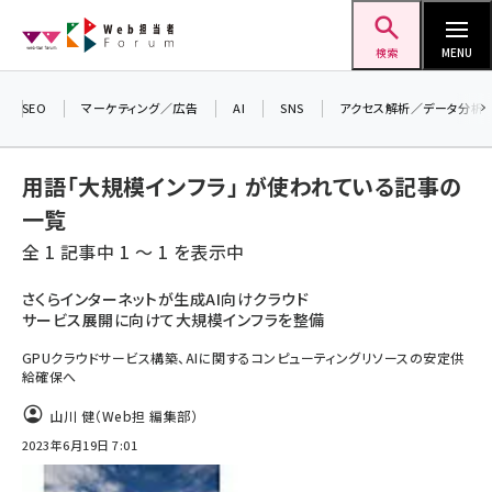
メ
Web担当者Forum
イ
検索
MENU
ン
コ
SEO
マーケティング／広告
AI
SNS
アクセス解析／データ分析
＼ 8月27日開催、申し込み受付中！ ／
ン
生成AIをマーケティング等に活用するための
テ
考え方を学べるセミナーイベント「生成AI ×
用語「大規模インフラ」 が使われている記事の
マーケティング フォーラム 2026」開催！
ン
一覧
▼申し込みはこちらから▼
ツ
seo (3538)
全 1 記事中 1 ～ 1 を表示中
に
ai (2820)
移
さくらインターネットが生成AI向けクラウド
サービス展開に向けて大規模インフラを整備
動
youtube (2444)
GPUクラウドサービス構築、AIに関するコンピューティングリソースの安定供
note (2322)
給確保へ
セミナー (2315)
山川 健（Web担 編集部）
2023年6月19日 7:01
z世代 (1629)
meo (1281)