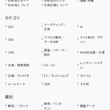
Web担ビギナー
Web担メルマガ
連載・特集
Web担について
広告出稿について
カテゴリ
マーケティング／
SEO
AI
広告
アクセス解析／
サイト制作／デザ
SNS
データ分析
イン
調査／リサーチ／
CMS
Web担当者／仕事
統計
レンサバ／システ
法律／標準規格
UX／CX
ム
広報／ネットPR
EC／ネットショップ
モバイル
メールマーケ
SEM
その他
種別
事例／インタ
解説／ノウハウ
調査データ
ビュー