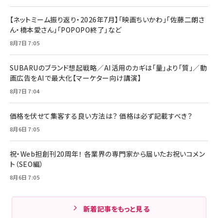
【ネットミーム振り返り・2026年7月】「映画ちいかわ」「佐藤二朗さ
ん・橋本愛さん」「POPOPO終了」など
8月7日 7:05
SUBARUのブランド想起戦略／AI活用のカギは「量」より「質」／動
画広告をAIで最大化【マーケター向け講演】
8月7日 7:04
価格を伏せて集客する良い方法は？ 価格は必ず記載すべき？
8月6日 7:05
祝・Web担創刊20周年！ 各業界の専門家から届いたお祝いコメン
ト（SEO編）
8月6日 7:05
新着記事をもっと見る