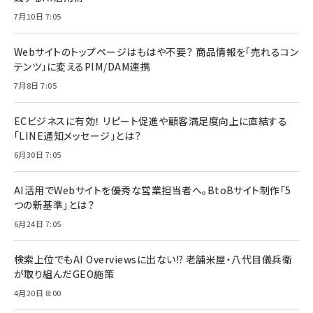
7月10日 7:05
Webサイトのトップページはもはや不要？ 商品情報を「売れるコン
テンツ」に変えるPIM/DAM連携
7月8日 7:05
ECビジネスに有効！ リピート促進や顧客満足度向上に直結する
「LINE通知メッセージ」とは？
6月30日 7:05
AI活用でWebサイトを優秀な営業担当者へ。BtoBサイト制作「5
つの新基準」とは？
6月24日 7:05
検索上位でもAI Overviewsに出ない!? 老舗米屋・八代目儀兵衛
が取り組んだGEO施策
4月20日 8:00