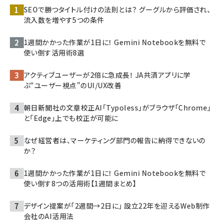
SEOで勝つタイトル付けの法則とは？ グーグルから評価され、
流入数を増やす5つの条件
1週間かかった作業が1日に！ Gemini Notebookを無料で
使い倒す活用術8選
アクティブユーザーが2倍に急成長！ JA共済アプリに学
ぶ“ユーザー視点”のUI/UX改善
朝日新聞社の文章校正AI「Typoless」がブラウザ「Chrome」
と「Edge」上でも校正が可能に
なぜ経営者は、マーケティング部門の報告に納得できないの
か？
1週間かかった作業が1日に！ Gemini Notebookを無料で
使い倒す8つの活用術【1週間まとめ】
デザイン提案が「2週間→2日に」 設立22年を迎えるWeb制作
会社のAI活用法