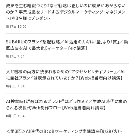
成果を生む組織づくり『なぜ戦略は正しいのに成果があがらない
のか？ 事業成長をリードするデジタルマーケティング・マネジメン
ト』を3名様にプレゼント
8月7日 10:00
SUBARUのブランド想起戦略／AI活用のカギは「量」より「質」／動
画広告をAIで最大化【マーケター向け講演】
8月7日 7:04
人と機械の両方に読まれるための「アクセシビリティツリー」／AI
に自社ブランドは表示されていますか？【Web担当者向け講演】
8月6日 7:04
AI検索時代“選ばれるブランド”はどう作る？／生成AI時代に求め
られる次世代Web制作フロー【Web担当者向け講演】
8月5日 7:04
＜第3回＞AI時代のBtoBマーケティング実践講座【9/29（火）・