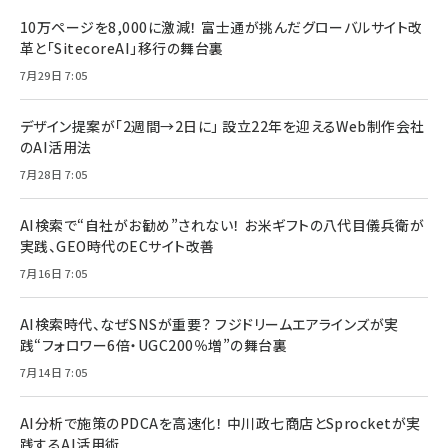
10万ページを8,000に激減！ 富士通が挑んだグローバルサイト改
革と「SitecoreAI」移行の舞台裏
7月29日 7:05
デザイン提案が「2週間→2日に」 設立22年を迎えるWeb制作会社
のAI活用法
7月28日 7:05
AI検索で“自社がお勧め”されない！ お米ギフトの八代目儀兵衛が
実践、GEO時代のECサイト改善
7月16日 7:05
AI検索時代、なぜSNSが重要？ フジドリームエアラインズが実
践“フォロワー6倍・UGC200％増”の舞台裏
7月14日 7:05
AI分析で施策のPDCAを高速化！ 中川政七商店とSprocketが実
践するAI活用術