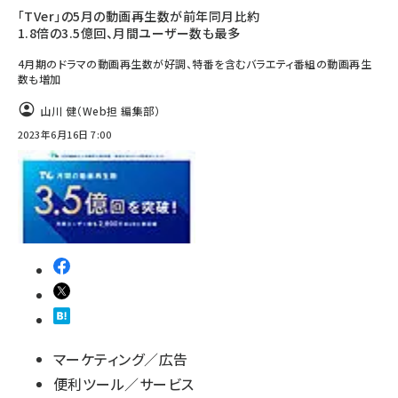
「TVer」の5月の動画再生数が前年同月比約
1.8倍の3.5億回、月間ユーザー数も最多
4月期のドラマの動画再生数が好調、特番を含むバラエティ番組の動画再生
数も増加
山川 健（Web担 編集部）
2023年6月16日 7:00
マーケティング／広告
便利ツール／サービス