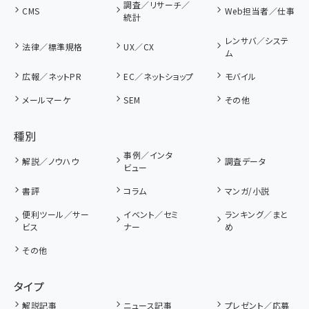
調査／リサーチ／
CMS
Web担当者／仕事
統計
レンサバ／システ
法律／標準規格
UX／CX
ム
広報／ネットPR
EC／ネットショップ
モバイル
メールマーケ
SEM
その他
種別
事例／インタ
解説／ノウハウ
調査データ
ビュー
書評
コラム
マンガ/小説
便利ツール／サー
イベント／セミ
ランキング／まと
ビス
ナー
め
その他
タイプ
解説記事
ニュース記事
プレゼント／応募