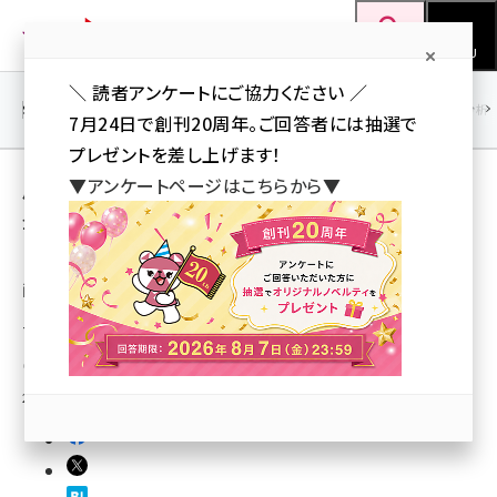
メ
Web担当者Forum
イ
検索
MENU
ン
＼ 読者アンケートにご協力ください ／
コ
SEO
マーケティング／広告
AI
SNS
アクセス解析／データ分析
7月24日で創刊20周年。ご回答者には抽選で
ン
プレゼントを差し上げます！
テ
用語「動画再生」 が使われている記事の一覧
▼アンケートページはこちらから▼
ン
全 4 記事中 1 ～ 4 を表示中
ツ
seo (3523)
に
ヒューマンセントリックス、エンコード無料の動
画再生「SVP-streaming」サービス開始
ai (2804)
移
動
セミナービデオや社内にある講演ビデオをウェブ公開したいニーズに対応
youtube (2429)
山川 健（Web担 編集部）
note (2312)
2009年11月5日 19:33
セミナー (2303)
z世代 (1622)
meo (1275)