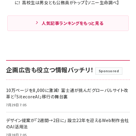
に！ 高校生は男女とも公務員がトップ【ソニー生命調べ】
人気記事ランキングをもっと見る
企画広告も役立つ情報バッチリ！
Sponsored
10万ページを8,000に激減！ 富士通が挑んだグローバルサイト改
革と「SitecoreAI」移行の舞台裏
7月29日 7:05
デザイン提案が「2週間→2日に」 設立22年を迎えるWeb制作会社
のAI活用法
7月28日 7:05