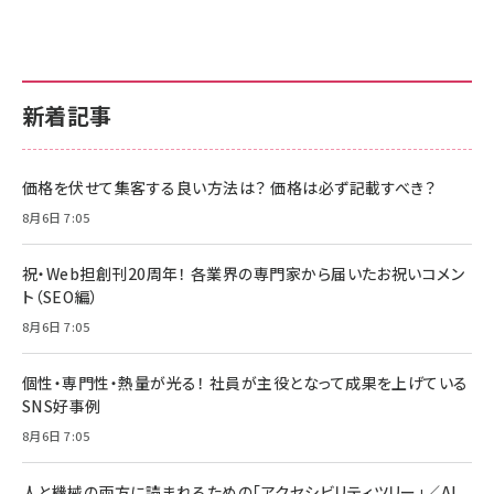
新着記事
価格を伏せて集客する良い方法は？ 価格は必ず記載すべき？
8月6日 7:05
祝・Web担創刊20周年！ 各業界の専門家から届いたお祝いコメン
ト（SEO編）
8月6日 7:05
個性・専門性・熱量が光る！ 社員が主役となって成果を上げている
SNS好事例
8月6日 7:05
人と機械の両方に読まれるための「アクセシビリティツリー」／AI