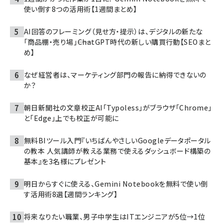
使い倒す8つの活用術【1週間まとめ】
AI回答のフレーミング（見せ方・提示）は、デジタルの新たな
「商品棚・売り場」――ChatGPT時代の新しい購買行動【SEOまと
め】
なぜ経営者は、マーケティング部門の報告に納得できないの
か？
朝日新聞社の文章校正AI「Typoless」がブラウザ「Chrome」
と「Edge」上でも校正が可能に
無料BIツール入門『いちばんやさしいGoogleデータポータル
の教本 人気講師が教える業務で使えるダッシュボード構築の
基本』を3名様にプレゼント
明日からすぐに使える、Gemini Notebookを無料で使い倒
す活用術8選【週間ランキング】
将来なりたい職業、男子中学生はITエンジニアが5位→1位