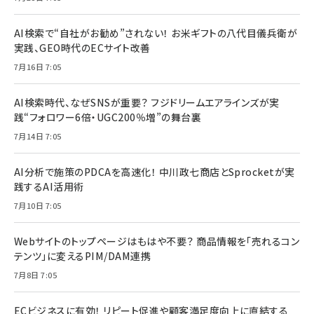
AI検索で“自社がお勧め”されない！ お米ギフトの八代目儀兵衛が
実践、GEO時代のECサイト改善
7月16日 7:05
AI検索時代、なぜSNSが重要？ フジドリームエアラインズが実
践“フォロワー6倍・UGC200％増”の舞台裏
7月14日 7:05
AI分析で施策のPDCAを高速化！ 中川政七商店とSprocketが実
践するAI活用術
7月10日 7:05
Webサイトのトップページはもはや不要？ 商品情報を「売れるコン
テンツ」に変えるPIM/DAM連携
7月8日 7:05
ECビジネスに有効！ リピート促進や顧客満足度向上に直結する