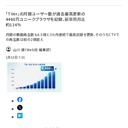
「TVer」の月間ユーザー数が過去最高更新の
4460万ユニークブラウザを記録、前年同月比
約114％
月間の動画再生数も6.5億と3カ月連続で最高記録を更新、そのうちCTVで
の再生数は初の2億超え
山川 健（Web担 編集部）
1月13日 7:01