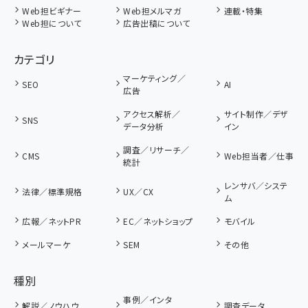
Web担ビギナー
Web担メルマガ
連載・特集
Web担について
広告出稿について
カテゴリ
マーケティング／
SEO
AI
広告
アクセス解析／
サイト制作／デザ
SNS
データ分析
イン
調査／リサーチ／
CMS
Web担当者／仕事
統計
レンサバ／システ
法律／標準規格
UX／CX
ム
広報／ネットPR
EC／ネットショップ
モバイル
メールマーケ
SEM
その他
種別
事例／インタ
解説／ノウハウ
調査データ