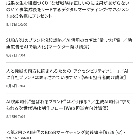
成果を生む組織づくり『なぜ戦略は正しいのに成果があがらない
のか？ 事業成長をリードするデジタルマーケティング・マネジメン
ト』を3名様にプレゼント
8月7日 10:00
SUBARUのブランド想起戦略／AI活用のカギは「量」より「質」／動
画広告をAIで最大化【マーケター向け講演】
8月7日 7:04
人と機械の両方に読まれるための「アクセシビリティツリー」／AI
に自社ブランドは表示されていますか？【Web担当者向け講演】
8月6日 7:04
AI検索時代“選ばれるブランド”はどう作る？／生成AI時代に求め
られる次世代Web制作フロー【Web担当者向け講演】
8月5日 7:04
＜第3回＞AI時代のBtoBマーケティング実践講座【9/29（火）・
30（水）開催】