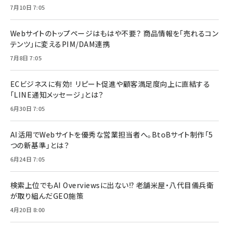
7月10日 7:05
Webサイトのトップページはもはや不要？ 商品情報を「売れるコン
テンツ」に変えるPIM/DAM連携
7月8日 7:05
ECビジネスに有効！ リピート促進や顧客満足度向上に直結する
「LINE通知メッセージ」とは？
6月30日 7:05
AI活用でWebサイトを優秀な営業担当者へ。BtoBサイト制作「5
つの新基準」とは？
6月24日 7:05
検索上位でもAI Overviewsに出ない!? 老舗米屋・八代目儀兵衛
が取り組んだGEO施策
4月20日 8:00