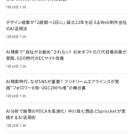
7月29日 7:05
デザイン提案が「2週間→2日に」 設立22年を迎えるWeb制作会社
のAI活用法
7月28日 7:05
AI検索で“自社がお勧め”されない！ お米ギフトの八代目儀兵衛が
実践、GEO時代のECサイト改善
7月16日 7:05
AI検索時代、なぜSNSが重要？ フジドリームエアラインズが実
践“フォロワー6倍・UGC200％増”の舞台裏
7月14日 7:05
AI分析で施策のPDCAを高速化！ 中川政七商店とSprocketが実
践するAI活用術
7月10日 7:05