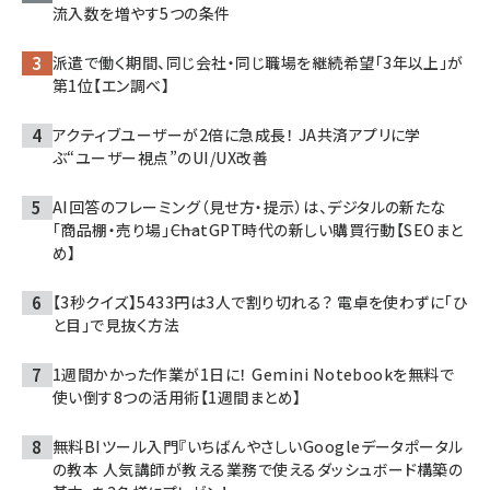
流入数を増やす5つの条件
派遣で働く期間、同じ会社・同じ職場を継続希望「3年以上」が
第1位【エン調べ】
アクティブユーザーが2倍に急成長！ JA共済アプリに学
ぶ“ユーザー視点”のUI/UX改善
AI回答のフレーミング（見せ方・提示）は、デジタルの新たな
「商品棚・売り場」――ChatGPT時代の新しい購買行動【SEOまと
め】
【3秒クイズ】5433円は3人で割り切れる？ 電卓を使わずに「ひ
と目」で見抜く方法
1週間かかった作業が1日に！ Gemini Notebookを無料で
使い倒す8つの活用術【1週間まとめ】
無料BIツール入門『いちばんやさしいGoogleデータポータル
の教本 人気講師が教える業務で使えるダッシュボード構築の