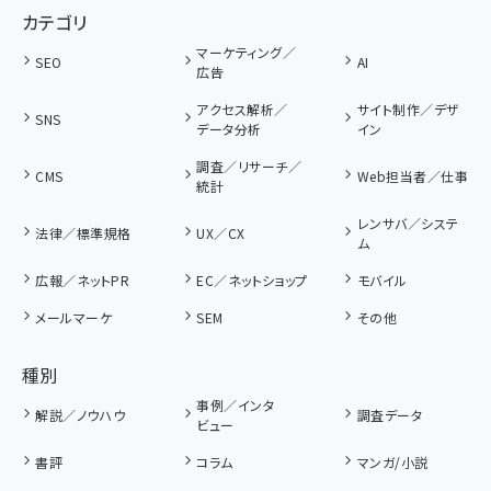
カテゴリ
マーケティング／
SEO
AI
広告
アクセス解析／
サイト制作／デザ
SNS
データ分析
イン
調査／リサーチ／
CMS
Web担当者／仕事
統計
レンサバ／システ
法律／標準規格
UX／CX
ム
広報／ネットPR
EC／ネットショップ
モバイル
メールマーケ
SEM
その他
種別
事例／インタ
解説／ノウハウ
調査データ
ビュー
書評
コラム
マンガ/小説