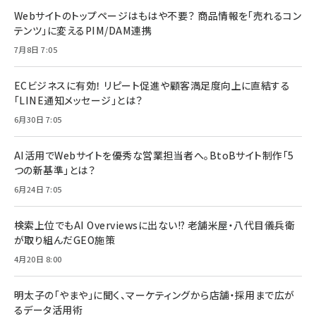
Webサイトのトップページはもはや不要？ 商品情報を「売れるコン
テンツ」に変えるPIM/DAM連携
7月8日 7:05
ECビジネスに有効！ リピート促進や顧客満足度向上に直結する
「LINE通知メッセージ」とは？
6月30日 7:05
AI活用でWebサイトを優秀な営業担当者へ。BtoBサイト制作「5
つの新基準」とは？
6月24日 7:05
検索上位でもAI Overviewsに出ない!? 老舗米屋・八代目儀兵衛
が取り組んだGEO施策
4月20日 8:00
明太子の「やまや」に聞く、マーケティングから店舗・採用まで広が
るデータ活用術