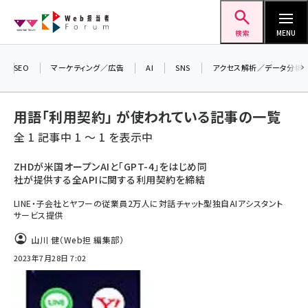
メ
Web担当者Forum
イ
検索
MENU
ン
コ
SEO
マーケティング／広告
AI
SNS
アクセス解析／データ分析
ン
テ
用語「利用契約」 が使われている記事の一覧
ン
全 1 記事中 1 ～ 1 を表示中
ツ
seo (3523)
に
ZHDが米国オープンAIと「GPT-4」をはじめ同
社が提供する全APIに関する利用契約を締結
ai (2804)
移
動
LINE・子会社とヤフーの従業員2万人に対話チャット型独自AIアシスタント
youtube (2429)
サービス提供
note (2312)
山川 健（Web担 編集部）
セミナー (2303)
2023年7月28日 7:02
z世代 (1622)
meo (1275)