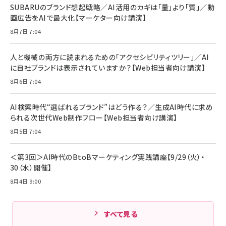
SUBARUのブランド想起戦略／AI活用のカギは「量」より「質」／動
画広告をAIで最大化【マーケター向け講演】
8月7日 7:04
人と機械の両方に読まれるための「アクセシビリティツリー」／AI
に自社ブランドは表示されていますか？【Web担当者向け講演】
8月6日 7:04
AI検索時代“選ばれるブランド”はどう作る？／生成AI時代に求め
られる次世代Web制作フロー【Web担当者向け講演】
8月5日 7:04
＜第3回＞AI時代のBtoBマーケティング実践講座【9/29（火）・
30（水）開催】
8月4日 9:00
すべて見る