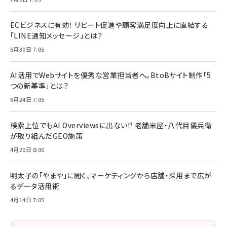
ECビジネスに有効！ リピート促進や顧客満足度向上に直結する
「LINE通知メッセージ」とは？
6月30日 7:05
AI活用でWebサイトを優秀な営業担当者へ。BtoBサイト制作「5
つの新基準」とは？
6月24日 7:05
検索上位でもAI Overviewsに出ない!? 老舗米屋・八代目儀兵衛
が取り組んだGEO施策
4月20日 8:00
明太子の「やまや」に聞く、マーケティングから店舗・採用まで広が
るデータ活用術
4月14日 7:05