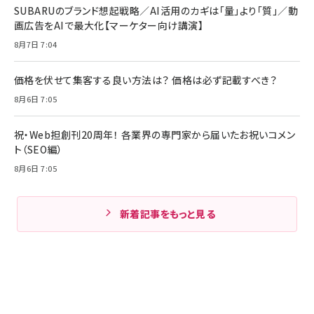
SUBARUのブランド想起戦略／AI活用のカギは「量」より「質」／動
画広告をAIで最大化【マーケター向け講演】
8月7日 7:04
価格を伏せて集客する良い方法は？ 価格は必ず記載すべき？
8月6日 7:05
祝・Web担創刊20周年！ 各業界の専門家から届いたお祝いコメン
ト（SEO編）
8月6日 7:05
新着記事をもっと見る