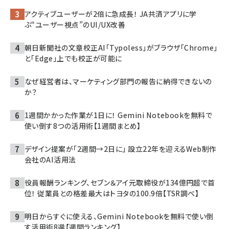
アクティブユーザーが2倍に急成長！ JA共済アプリに学
ぶ“ユーザー視点”のUI/UX改善
朝日新聞社の文章校正AI「Typoless」がブラウザ「Chrome」
と「Edge」上でも校正が可能に
なぜ経営者は、マーケティング部門の報告に納得できないの
か？
1週間かかった作業が1日に！ Gemini Notebookを無料で
使い倒す8つの活用術【1週間まとめ】
デザイン提案が「2週間→2日に」 設立22年を迎えるWeb制作
会社のAI活用法
役員報酬ランキング、セブン＆アイ元取締役が134億円超で首
位！ 従業員との格差最大はトヨタの100.9倍【TSR調べ】
明日からすぐに使える、Gemini Notebookを無料で使い倒
す活用術8選【週間ランキング】