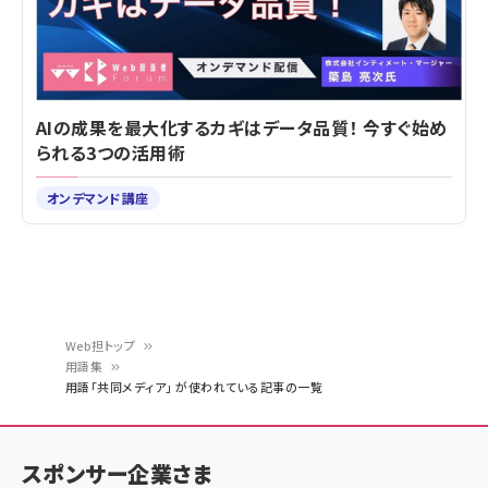
AIの成果を最大化するカギはデータ品質！ 今すぐ始め
られる3つの活用術
オンデマンド講座
Web担トップ
用語集
パ
用語「共同メディア」 が使われている記事の一覧
ン
く
スポンサー企業さま