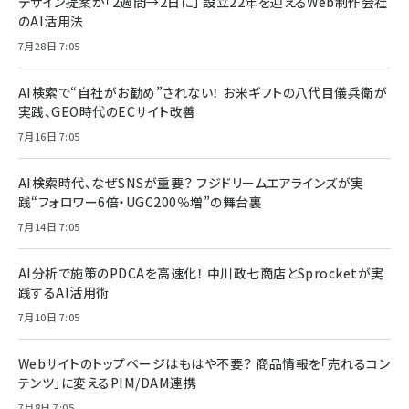
デザイン提案が「2週間→2日に」 設立22年を迎えるWeb制作会社
のAI活用法
7月28日 7:05
AI検索で“自社がお勧め”されない！ お米ギフトの八代目儀兵衛が
実践、GEO時代のECサイト改善
7月16日 7:05
AI検索時代、なぜSNSが重要？ フジドリームエアラインズが実
践“フォロワー6倍・UGC200％増”の舞台裏
7月14日 7:05
AI分析で施策のPDCAを高速化！ 中川政七商店とSprocketが実
践するAI活用術
7月10日 7:05
Webサイトのトップページはもはや不要？ 商品情報を「売れるコン
テンツ」に変えるPIM/DAM連携
7月8日 7:05