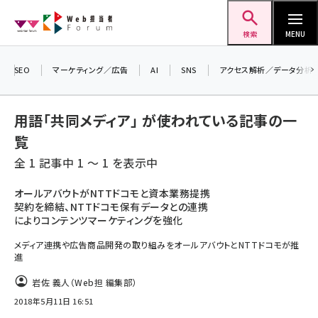
メ
Web担当者Forum
イ
検索
MENU
ン
コ
SEO
マーケティング／広告
AI
SNS
アクセス解析／データ分析
ン
テ
用語「共同メディア」 が使われている記事の一
ン
覧
ツ
seo (3538)
全 1 記事中 1 ～ 1 を表示中
に
ai (2820)
移
オールアバウトがNTTドコモと資本業務提携
契約を締結、NTTドコモ保有データとの連携
動
youtube (2444)
によりコンテンツマーケティングを強化
note (2322)
メディア連携や広告商品開発の取り組みをオールアバウトとNTTドコモが推
進
セミナー (2315)
岩佐 義人（Web担 編集部）
z世代 (1629)
2018年5月11日 16:51
meo (1281)