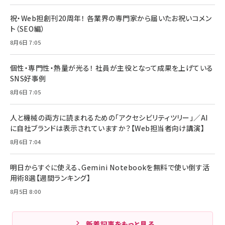
祝・Web担創刊20周年！ 各業界の専門家から届いたお祝いコメン
ト（SEO編）
8月6日 7:05
個性・専門性・熱量が光る！ 社員が主役となって成果を上げている
SNS好事例
8月6日 7:05
人と機械の両方に読まれるための「アクセシビリティツリー」／AI
に自社ブランドは表示されていますか？【Web担当者向け講演】
8月6日 7:04
明日からすぐに使える、Gemini Notebookを無料で使い倒す活
用術8選【週間ランキング】
8月5日 8:00
新着記事をもっと見る