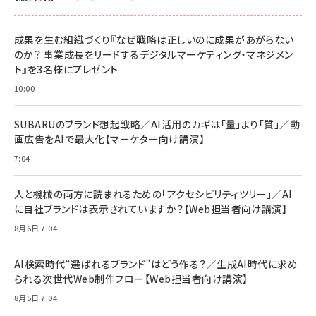
成果を生む組織づくり『なぜ戦略は正しいのに成果があがらない
のか？ 事業成長をリードするデジタルマーケティング・マネジメン
ト』を3名様にプレゼント
10:00
SUBARUのブランド想起戦略／AI活用のカギは「量」より「質」／動
画広告をAIで最大化【マーケター向け講演】
7:04
人と機械の両方に読まれるための「アクセシビリティツリー」／AI
に自社ブランドは表示されていますか？【Web担当者向け講演】
8月6日 7:04
AI検索時代“選ばれるブランド”はどう作る？／生成AI時代に求め
られる次世代Web制作フロー【Web担当者向け講演】
8月5日 7:04