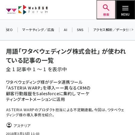
メ
Web担当者Forum
イ
検索
MENU
ン
コ
SEO
マーケティング／広告
AI
SNS
アクセス解析／データ分析
ン
テ
用語「ワタベウェディング株式会社」 が使われ
ン
ている記事の一覧
ツ
seo (3524)
全 1 記事中 1 ～ 1 を表示中
に
ai (2804)
移
ワタベウェディング様がデータ連携ツール
「ASTERIA WARP」を導入ーー異なるCRMの
動
youtube (2431)
顧客行動履歴をSalesforceに集約し マーケ
ティングオートメーションに活用
note (2312)
ASTERIA WARPのプロダクト担当による不定期連載。今回は、ワタベウェ
セミナー (2306)
ディング様の導入事例を紹介。
z世代 (1622)
アステリア
2018年3月15日 11:03
meo (1275)