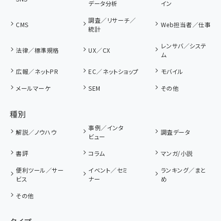
データ分析
イン
調査／リサーチ／
CMS
Web担当者／仕事
統計
レンサバ／システ
法律／標準規格
UX／CX
ム
広報／ネットPR
EC／ネットショップ
モバイル
メールマーケ
SEM
その他
種別
事例／インタ
解説／ノウハウ
調査データ
ビュー
書評
コラム
マンガ/小説
便利ツール／サー
イベント／セミ
ランキング／まと
ビス
ナー
め
その他