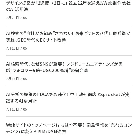
デザイン提案が「2週間→2日に」 設立22年を迎えるWeb制作会社
のAI活用法
7月28日 7:05
AI検索で“自社がお勧め”されない！ お米ギフトの八代目儀兵衛が
実践、GEO時代のECサイト改善
7月16日 7:05
AI検索時代、なぜSNSが重要？ フジドリームエアラインズが実
践“フォロワー6倍・UGC200％増”の舞台裏
7月14日 7:05
AI分析で施策のPDCAを高速化！ 中川政七商店とSprocketが実
践するAI活用術
7月10日 7:05
Webサイトのトップページはもはや不要？ 商品情報を「売れるコン
テンツ」に変えるPIM/DAM連携