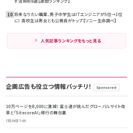
す活用術8選【週間ランキング】
将来なりたい職業、男子中学生はITエンジニアが5位→1位
に！ 高校生は男女とも公務員がトップ【ソニー生命調べ】
人気記事ランキングをもっと見る
企画広告も役立つ情報バッチリ！
Sponsored
10万ページを8,000に激減！ 富士通が挑んだグローバルサイト改
革と「SitecoreAI」移行の舞台裏
7月29日 7:05