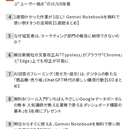
ぶ“ユーザー視点”のUI/UX改善
1週間かかった作業が1日に！ Gemini Notebookを無料で
使い倒す8つの活用術【1週間まとめ】
なぜ経営者は、マーケティング部門の報告に納得できないの
か？
朝日新聞社の文章校正AI「Typoless」がブラウザ「Chrome」
と「Edge」上でも校正が可能に
AI回答のフレーミング（見せ方・提示）は、デジタルの新たな
「商品棚・売り場」――ChatGPT時代の新しい購買行動【SEOまと
め】
無料BIツール入門『いちばんやさしいGoogleデータポータル
の教本 人気講師が教える業務で使えるダッシュボード構築の
基本』を3名様にプレゼント
明日からすぐに使える、Gemini Notebookを無料で使い倒