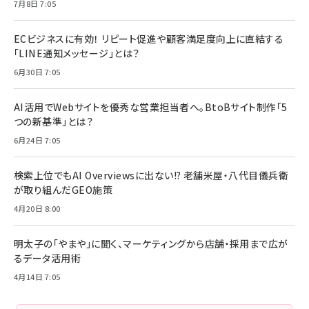
7月8日 7:05
ECビジネスに有効！ リピート促進や顧客満足度向上に直結する
「LINE通知メッセージ」とは？
6月30日 7:05
AI活用でWebサイトを優秀な営業担当者へ。BtoBサイト制作「5
つの新基準」とは？
6月24日 7:05
検索上位でもAI Overviewsに出ない!? 老舗米屋・八代目儀兵衛
が取り組んだGEO施策
4月20日 8:00
明太子の「やまや」に聞く、マーケティングから店舗・採用まで広が
るデータ活用術
4月14日 7:05