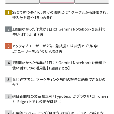
SEOで勝つタイトル付けの法則とは？ グーグルから評価され、
流入数を増やす5つの条件
1週間かかった作業が1日に！ Gemini Notebookを無料で
使い倒す活用術8選
アクティブユーザーが2倍に急成長！ JA共済アプリに学
ぶ“ユーザー視点”のUI/UX改善
1週間かかった作業が1日に！ Gemini Notebookを無料で
使い倒す8つの活用術【1週間まとめ】
なぜ経営者は、マーケティング部門の報告に納得できないの
か？
朝日新聞社の文章校正AI「Typoless」がブラウザ「Chrome」
と「Edge」上でも校正が可能に
AI回答のフレーミング（見せ方・提示）は、デジタルの新たな