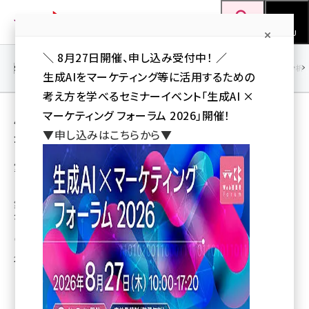
メ
Web担当者Forum
イ
検索
MENU
ン
＼ 8月27日開催、申し込み受付中！ ／
コ
SEO
マーケティング／広告
AI
SNS
アクセス解析／データ分析
生成AIをマーケティング等に活用するための
ン
考え方を学べるセミナーイベント「生成AI ×
テ
用語「リマケ」 が使われている記事の一覧
マーケティング フォーラム 2026」開催！
ン
▼申し込みはこちらから▼
全 3 記事中 1 ～ 3 を表示中
ツ
seo (3524)
に
第２回【無料セミナー】6/19（金）Yahoo!
（YDN）の効果改善＆拡大ノウハウを公開！
ai (2804)
移
動
第２回【無料セミナー】6/19（金）Yahoo!（YDN）の効果改善＆拡大ノウハウを
youtube (2431)
公開！
note (2312)
株式会社ブレイク・フィールド社
セミナー (2306)
2015年6月1日 20:09
z世代 (1622)
meo (1275)