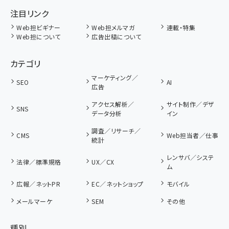
注目リンク
Web担ビギナー
Web担メルマガ
連載・特集
Web担について
広告出稿について
カテゴリ
マーケティング／
SEO
AI
広告
アクセス解析／
サイト制作／デザ
SNS
データ分析
イン
調査／リサーチ／
CMS
Web担当者／仕事
統計
レンサバ／システ
法律／標準規格
UX／CX
ム
広報／ネットPR
EC／ネットショップ
モバイル
メールマーケ
SEM
その他
種別