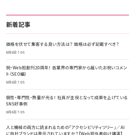
新着記事
価格を伏せて集客する良い方法は？ 価格は必ず記載すべき？
8月6日 7:05
祝・Web担創刊20周年！ 各業界の専門家から届いたお祝いコメン
ト（SEO編）
8月6日 7:05
個性・専門性・熱量が光る！ 社員が主役となって成果を上げている
SNS好事例
8月6日 7:05
人と機械の両方に読まれるための「アクセシビリティツリー」／AI
に自社ブランドは表示されていますか？【Web担当者向け講演】