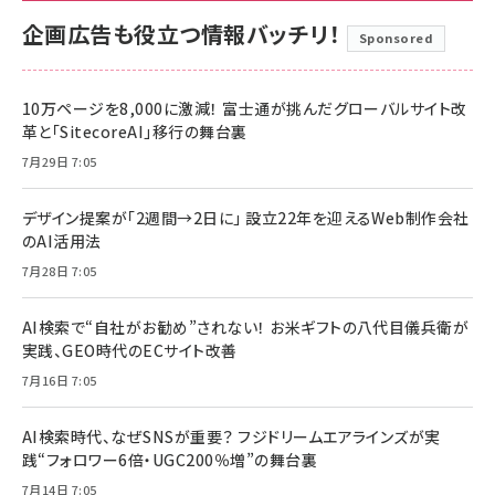
企画広告も役立つ情報バッチリ！
Sponsored
10万ページを8,000に激減！ 富士通が挑んだグローバルサイト改
革と「SitecoreAI」移行の舞台裏
7月29日 7:05
デザイン提案が「2週間→2日に」 設立22年を迎えるWeb制作会社
のAI活用法
7月28日 7:05
AI検索で“自社がお勧め”されない！ お米ギフトの八代目儀兵衛が
実践、GEO時代のECサイト改善
7月16日 7:05
AI検索時代、なぜSNSが重要？ フジドリームエアラインズが実
践“フォロワー6倍・UGC200％増”の舞台裏
7月14日 7:05