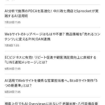
AI分析で施策のPDCAを高速化！ 中川政七商店とSprocketが実
践するAI活用術
7月10日 7:05
Webサイトのトップページはもはや不要？ 商品情報を「売れるコン
テンツ」に変えるPIM/DAM連携
7月8日 7:05
ECビジネスに有効！ リピート促進や顧客満足度向上に直結する
「LINE通知メッセージ」とは？
6月30日 7:05
AI活用でWebサイトを優秀な営業担当者へ。BtoBサイト制作「5
つの新基準」とは？
6月24日 7:05
検索上位でもAI Overviewsに出ない!? 老舗米屋・八代目儀兵衛