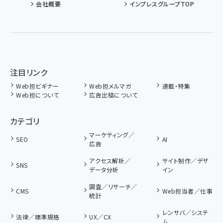
会社概要
インプレスグループTOP
注目リンク
Web担ビギナー
Web担メルマガ
連載・特集
Web担について
広告出稿について
カテゴリ
マーケティング／
SEO
AI
広告
アクセス解析／
サイト制作／デザ
SNS
データ分析
イン
調査／リサーチ／
CMS
Web担当者／仕事
統計
レンサバ／システ
法律／標準規格
UX／CX
ム