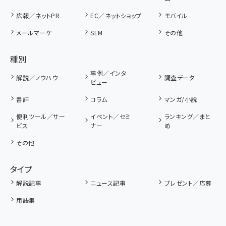
広報／ネットPR
EC／ネットショップ
モバイル
メールマーケ
SEM
その他
種別
事例／インタ
解説／ノウハウ
調査データ
ビュー
書評
コラム
マンガ/小説
便利ツール／サー
イベント／セミ
ランキング／まと
ビス
ナー
め
その他
タイプ
解説記事
ニュース記事
プレゼント／応募
用語集