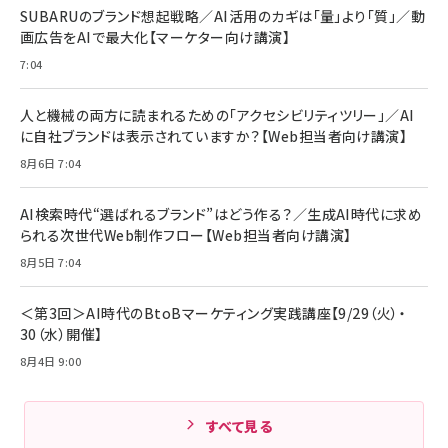
SUBARUのブランド想起戦略／AI活用のカギは「量」より「質」／動
画広告をAIで最大化【マーケター向け講演】
7:04
人と機械の両方に読まれるための「アクセシビリティツリー」／AI
に自社ブランドは表示されていますか？【Web担当者向け講演】
8月6日 7:04
AI検索時代“選ばれるブランド”はどう作る？／生成AI時代に求め
られる次世代Web制作フロー【Web担当者向け講演】
8月5日 7:04
＜第3回＞AI時代のBtoBマーケティング実践講座【9/29（火）・
30（水）開催】
8月4日 9:00
すべて見る