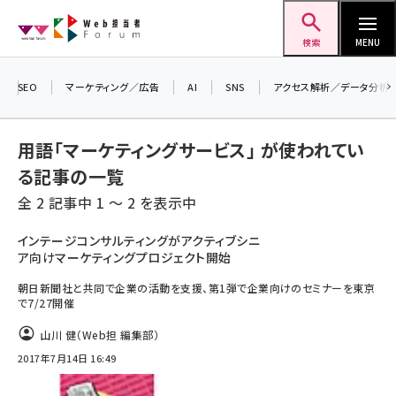
メ
Web担当者Forum
イ
検索
MENU
ン
コ
SEO
マーケティング／広告
AI
SNS
アクセス解析／データ分析
ン
テ
用語「マーケティングサービス」 が使われてい
ン
る記事の一覧
ツ
seo (3523)
全 2 記事中 1 ～ 2 を表示中
に
ai (2804)
移
インテージコンサルティングがアクティブシニ
ア向けマーケティングプロジェクト開始
動
youtube (2429)
朝日新聞社と共同で企業の活動を支援、第1弾で企業向けのセミナーを東京
note (2312)
で7/27開催
セミナー (2303)
山川 健（Web担 編集部）
2017年7月14日 16:49
z世代 (1622)
meo (1275)