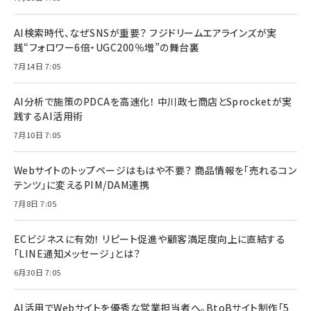
AI検索時代、なぜSNSが重要？ フジドリームエアラインズが実
践“フォロワー6倍・UGC200％増”の舞台裏
7月14日 7:05
AI分析で施策のPDCAを高速化！ 中川政七商店とSprocketが実
践するAI活用術
7月10日 7:05
Webサイトのトップページはもはや不要？ 商品情報を「売れるコン
テンツ」に変えるPIM/DAM連携
7月8日 7:05
ECビジネスに有効！ リピート促進や顧客満足度向上に直結する
「LINE通知メッセージ」とは？
6月30日 7:05
AI活用でWebサイトを優秀な営業担当者へ。BtoBサイト制作「5