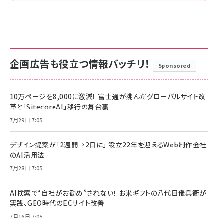
企画広告も役立つ情報バッチリ！
Sponsored
10万ページを8,000に激減！ 富士通が挑んだグローバルサイト改
革と「SitecoreAI」移行の舞台裏
7月29日 7:05
デザイン提案が「2週間→2日に」 設立22年を迎えるWeb制作会社
のAI活用法
7月28日 7:05
AI検索で“自社がお勧め”されない！ お米ギフトの八代目儀兵衛が
実践、GEO時代のECサイト改善
7月16日 7:05