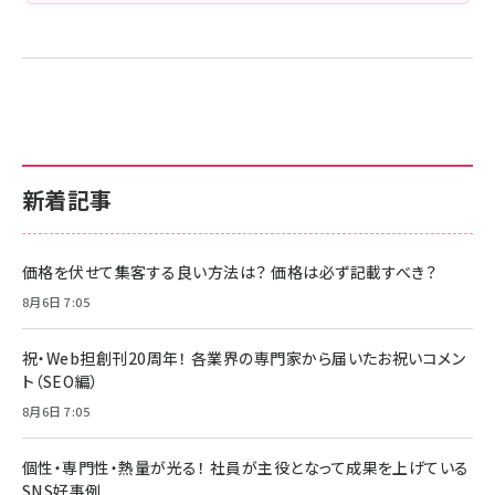
新着記事
価格を伏せて集客する良い方法は？ 価格は必ず記載すべき？
8月6日 7:05
祝・Web担創刊20周年！ 各業界の専門家から届いたお祝いコメン
ト（SEO編）
8月6日 7:05
個性・専門性・熱量が光る！ 社員が主役となって成果を上げている
SNS好事例