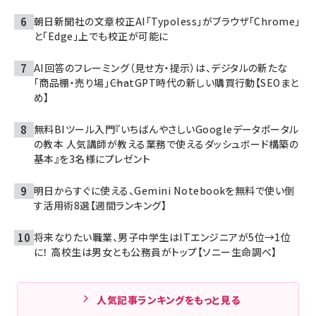
朝日新聞社の文章校正AI「Typoless」がブラウザ「Chrome」
と「Edge」上でも校正が可能に
AI回答のフレーミング（見せ方・提示）は、デジタルの新たな
「商品棚・売り場」――ChatGPT時代の新しい購買行動【SEOまと
め】
無料BIツール入門『いちばんやさしいGoogleデータポータル
の教本 人気講師が教える業務で使えるダッシュボード構築の
基本』を3名様にプレゼント
明日からすぐに使える、Gemini Notebookを無料で使い倒
す活用術8選【週間ランキング】
将来なりたい職業、男子中学生はITエンジニアが5位→1位
に！ 高校生は男女とも公務員がトップ【ソニー生命調べ】
人気記事ランキングをもっと見る