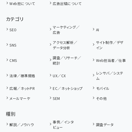
Web担について
広告出稿について
カテゴリ
マーケティング／
SEO
AI
広告
アクセス解析／
サイト制作／デザ
SNS
データ分析
イン
調査／リサーチ／
CMS
Web担当者／仕事
統計
レンサバ／システ
法律／標準規格
UX／CX
ム
広報／ネットPR
EC／ネットショップ
モバイル
メールマーケ
SEM
その他
種別
事例／インタ
解説／ノウハウ
調査データ
ビュー