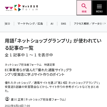
メ
Web担当者Forum
イ
検索
MENU
ン
＼ 読者アンケートにご協力ください ／
コ
SEO
マーケティング／広告
AI
SNS
アクセス解析／データ分析
7月24日で創刊20周年。ご回答者には抽選で
ン
プレゼントを差し上げます！
テ
▼アンケートページはこちらから▼
用語「ネットショップグランプリ」 が使われてい
ン
る記事の一覧
ツ
seo (3519)
全 1 記事中 1 ～ 1 を表示中
に
ai (2801)
移
ネットショップ担当者フォーラム 特選記事
動
EC事業者らが選んだ「優れた通販サイト」グラ
youtube (2425)
ンプリ受賞店に学ぶサイト作りのポイント
note (2310)
優れたネットショップ／通販サイトを選ぶ「第14回 ネットショップグランプリ」
受賞店5店舗の受賞理由などから、サイト作りの参考ポイントなどをまとめ
セミナー (2301)
た。
z世代 (1620)
瀧川 正実（ネットショップ担当者フォーラム）
2022年6月16日 7:00
meo (1274)