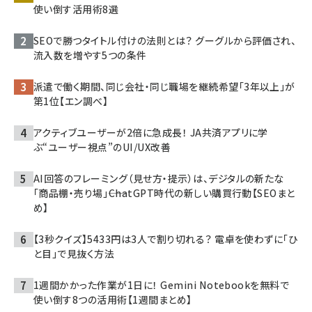
使い倒す活用術8選
SEOで勝つタイトル付けの法則とは？ グーグルから評価され、
流入数を増やす5つの条件
派遣で働く期間、同じ会社・同じ職場を継続希望「3年以上」が
第1位【エン調べ】
アクティブユーザーが2倍に急成長！ JA共済アプリに学
ぶ“ユーザー視点”のUI/UX改善
AI回答のフレーミング（見せ方・提示）は、デジタルの新たな
「商品棚・売り場」――ChatGPT時代の新しい購買行動【SEOまと
め】
【3秒クイズ】5433円は3人で割り切れる？ 電卓を使わずに「ひ
と目」で見抜く方法
1週間かかった作業が1日に！ Gemini Notebookを無料で
使い倒す8つの活用術【1週間まとめ】