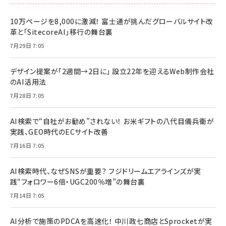
10万ページを8,000に激減！ 富士通が挑んだグローバルサイト改
革と「SitecoreAI」移行の舞台裏
7月29日 7:05
デザイン提案が「2週間→2日に」 設立22年を迎えるWeb制作会社
のAI活用法
7月28日 7:05
AI検索で“自社がお勧め”されない！ お米ギフトの八代目儀兵衛が
実践、GEO時代のECサイト改善
7月16日 7:05
AI検索時代、なぜSNSが重要？ フジドリームエアラインズが実
践“フォロワー6倍・UGC200％増”の舞台裏
7月14日 7:05
AI分析で施策のPDCAを高速化！ 中川政七商店とSprocketが実