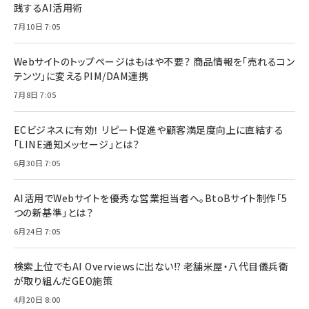
践するAI活用術
7月10日 7:05
Webサイトのトップページはもはや不要？ 商品情報を「売れるコン
テンツ」に変えるPIM/DAM連携
7月8日 7:05
ECビジネスに有効！ リピート促進や顧客満足度向上に直結する
「LINE通知メッセージ」とは？
6月30日 7:05
AI活用でWebサイトを優秀な営業担当者へ。BtoBサイト制作「5
つの新基準」とは？
6月24日 7:05
検索上位でもAI Overviewsに出ない!? 老舗米屋・八代目儀兵衛
が取り組んだGEO施策
4月20日 8:00