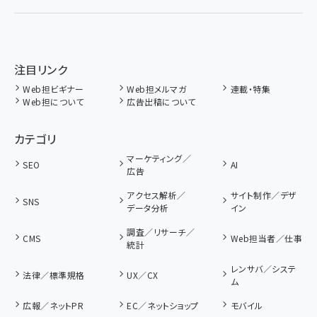
注目リンク
Web担ビギナー
Web担メルマガ
連載・特集
Web担について
広告出稿について
カテゴリ
マーケティング／
SEO
AI
広告
アクセス解析／
サイト制作／デザ
SNS
データ分析
イン
調査／リサーチ／
CMS
Web担当者／仕事
統計
レンサバ／システ
法律／標準規格
UX／CX
ム
広報／ネットPR
EC／ネットショップ
モバイル