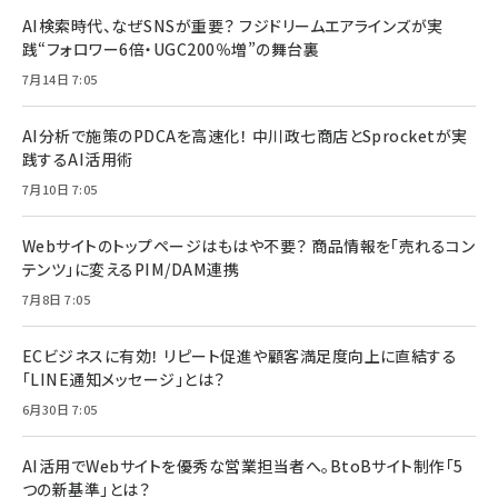
AI検索時代、なぜSNSが重要？ フジドリームエアラインズが実
践“フォロワー6倍・UGC200％増”の舞台裏
7月14日 7:05
AI分析で施策のPDCAを高速化！ 中川政七商店とSprocketが実
践するAI活用術
7月10日 7:05
Webサイトのトップページはもはや不要？ 商品情報を「売れるコン
テンツ」に変えるPIM/DAM連携
7月8日 7:05
ECビジネスに有効！ リピート促進や顧客満足度向上に直結する
「LINE通知メッセージ」とは？
6月30日 7:05
AI活用でWebサイトを優秀な営業担当者へ。BtoBサイト制作「5
つの新基準」とは？