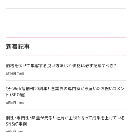
新着記事
価格を伏せて集客する良い方法は？ 価格は必ず記載すべき？
8月6日 7:05
祝・Web担創刊20周年！ 各業界の専門家から届いたお祝いコメン
ト（SEO編）
8月6日 7:05
個性・専門性・熱量が光る！ 社員が主役となって成果を上げている
SNS好事例
8月6日 7:05