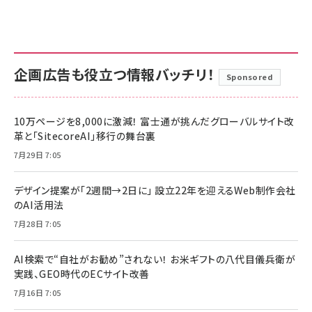
企画広告も役立つ情報バッチリ！
Sponsored
10万ページを8,000に激減！ 富士通が挑んだグローバルサイト改
革と「SitecoreAI」移行の舞台裏
7月29日 7:05
デザイン提案が「2週間→2日に」 設立22年を迎えるWeb制作会社
のAI活用法
7月28日 7:05
AI検索で“自社がお勧め”されない！ お米ギフトの八代目儀兵衛が
実践、GEO時代のECサイト改善
7月16日 7:05