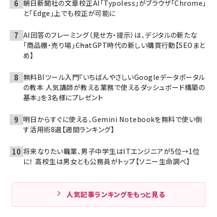
朝日新聞社の文章校正AI「Typoless」がブラウザ「Chrome」
と「Edge」上でも校正が可能に
AI回答のフレーミング（見せ方・提示）は、デジタルの新たな
「商品棚・売り場」――ChatGPT時代の新しい購買行動【SEOまと
め】
無料BIツール入門『いちばんやさしいGoogleデータポータル
の教本 人気講師が教える業務で使えるダッシュボード構築の
基本』を3名様にプレゼント
明日からすぐに使える、Gemini Notebookを無料で使い倒
す活用術8選【週間ランキング】
将来なりたい職業、男子中学生はITエンジニアが5位→1位
に！ 高校生は男女とも公務員がトップ【ソニー生命調べ】
人気記事ランキングをもっと見る