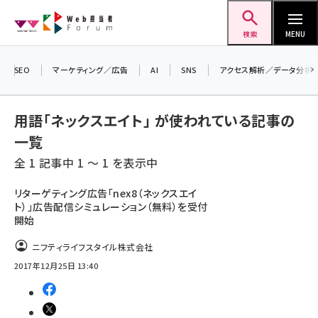
メ
Web担当者Forum
イ
検索
MENU
ン
＼ 8月27日開催、申し込み受付中！ ／
コ
生成AIをマーケティング等に活用するための
SEO
マーケティング／広告
AI
SNS
アクセス解析／データ分析
ン
考え方を学べるセミナーイベント「生成AI ×
テ
マーケティング フォーラム 2026」開催！
用語「ネックスエイト」 が使われている記事の
ン
▼申し込みはこちらから▼
一覧
ツ
seo (3524)
全 1 記事中 1 ～ 1 を表示中
に
ai (2804)
移
リターゲティング広告「nex8（ネックスエイ
ト）」広告配信シミュレーション（無料）を受付
動
youtube (2431)
開始
note (2312)
ニフティライフスタイル株式会社
セミナー (2306)
2017年12月25日 13:40
z世代 (1622)
meo (1275)