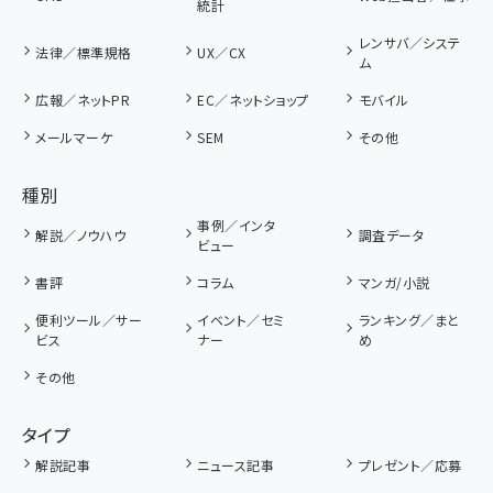
統計
レンサバ／システ
法律／標準規格
UX／CX
ム
広報／ネットPR
EC／ネットショップ
モバイル
メールマーケ
SEM
その他
種別
事例／インタ
解説／ノウハウ
調査データ
ビュー
書評
コラム
マンガ/小説
便利ツール／サー
イベント／セミ
ランキング／まと
ビス
ナー
め
その他
タイプ
解説記事
ニュース記事
プレゼント／応募