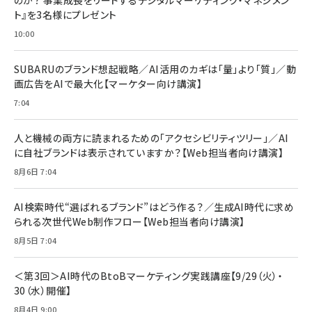
のか？ 事業成長をリードするデジタルマーケティング・マネジメン
ト』を3名様にプレゼント
10:00
SUBARUのブランド想起戦略／AI活用のカギは「量」より「質」／動
画広告をAIで最大化【マーケター向け講演】
7:04
人と機械の両方に読まれるための「アクセシビリティツリー」／AI
に自社ブランドは表示されていますか？【Web担当者向け講演】
8月6日 7:04
AI検索時代“選ばれるブランド”はどう作る？／生成AI時代に求め
られる次世代Web制作フロー【Web担当者向け講演】
8月5日 7:04
＜第3回＞AI時代のBtoBマーケティング実践講座【9/29（火）・
30（水）開催】
8月4日 9:00