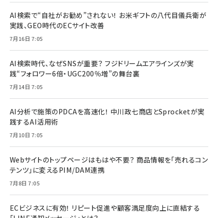
AI検索で“自社がお勧め”されない！ お米ギフトの八代目儀兵衛が
実践、GEO時代のECサイト改善
7月16日 7:05
AI検索時代、なぜSNSが重要？ フジドリームエアラインズが実
践“フォロワー6倍・UGC200％増”の舞台裏
7月14日 7:05
AI分析で施策のPDCAを高速化！ 中川政七商店とSprocketが実
践するAI活用術
7月10日 7:05
Webサイトのトップページはもはや不要？ 商品情報を「売れるコン
テンツ」に変えるPIM/DAM連携
7月8日 7:05
ECビジネスに有効！ リピート促進や顧客満足度向上に直結する