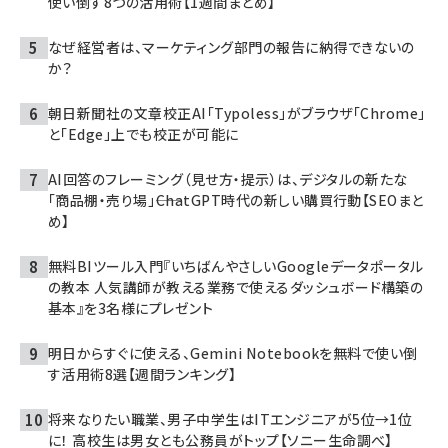
使い倒す8つの活用術【1週間まとめ】
なぜ経営者は、マーケティング部門の報告に納得できないの
か？
朝日新聞社の文章校正AI「Typoless」がブラウザ「Chrome」
と「Edge」上でも校正が可能に
AI回答のフレーミング（見せ方・提示）は、デジタルの新たな
「商品棚・売り場」――ChatGPT時代の新しい購買行動【SEOまと
め】
無料BIツール入門『いちばんやさしいGoogleデータポータル
の教本 人気講師が教える業務で使えるダッシュボード構築の
基本』を3名様にプレゼント
明日からすぐに使える、Gemini Notebookを無料で使い倒
す活用術8選【週間ランキング】
将来なりたい職業、男子中学生はITエンジニアが5位→1位
に！ 高校生は男女とも公務員がトップ【ソニー生命調べ】