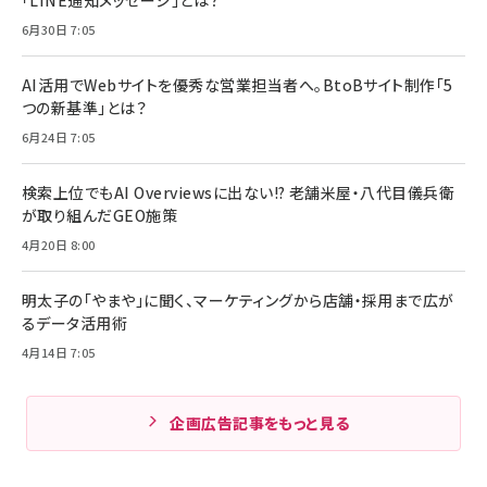
「LINE通知メッセージ」とは？
6月30日 7:05
AI活用でWebサイトを優秀な営業担当者へ。BtoBサイト制作「5
つの新基準」とは？
6月24日 7:05
検索上位でもAI Overviewsに出ない!? 老舗米屋・八代目儀兵衛
が取り組んだGEO施策
4月20日 8:00
明太子の「やまや」に聞く、マーケティングから店舗・採用まで広が
るデータ活用術
4月14日 7:05
企画広告記事をもっと見る