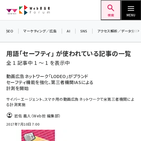
メ
Web担当者Forum
イ
検索
MENU
ン
＼ 読者アンケートにご協力ください ／
コ
SEO
マーケティング／広告
AI
SNS
アクセス解析／データ分析
7月24日で創刊20周年。ご回答者には抽選で
ン
プレゼントを差し上げます！
テ
▼アンケートページはこちらから▼
用語「セーフティ」 が使われている記事の一覧
ン
全 1 記事中 1 ～ 1 を表示中
ツ
seo (3523)
に
動画広告ネットワーク「LODEO」がブランド
セーフティ機能を強化、第三者機関IASによる
ai (2804)
移
計測を開始
動
youtube (2429)
サイバーエージェント、スマホ用の動画広告ネットワークで米第三者機関によ
る計測実施
note (2312)
岩佐 義人（Web担 編集部）
セミナー (2303)
2017年7月10日 7:00
z世代 (1622)
meo (1275)