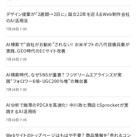
デザイン提案が「2週間→2日に」 設立22年を迎えるWeb制作会社
のAI活用法
7月28日 7:05
AI検索で“自社がお勧め”されない！ お米ギフトの八代目儀兵衛が
実践、GEO時代のECサイト改善
7月16日 7:05
AI検索時代、なぜSNSが重要？ フジドリームエアラインズが実
践“フォロワー6倍・UGC200％増”の舞台裏
7月14日 7:05
AI分析で施策のPDCAを高速化！ 中川政七商店とSprocketが実
践するAI活用術
7月10日 7:05
Webサイトのトップページはもはや不要？ 商品情報を「売れるコン