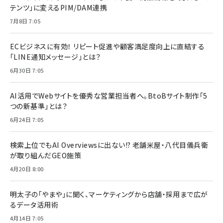
テンツ」に変えるPIM/DAM連携
7月8日 7:05
ECビジネスに有効！ リピート促進や顧客満足度向上に直結する
「LINE通知メッセージ」とは？
6月30日 7:05
AI活用でWebサイトを優秀な営業担当者へ。BtoBサイト制作「5
つの新基準」とは？
6月24日 7:05
検索上位でもAI Overviewsに出ない!? 老舗米屋・八代目儀兵衛
が取り組んだGEO施策
4月20日 8:00
明太子の「やまや」に聞く、マーケティングから店舗・採用まで広が
るデータ活用術
4月14日 7:05