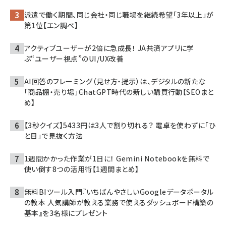
派遣で働く期間、同じ会社・同じ職場を継続希望「3年以上」が
第1位【エン調べ】
アクティブユーザーが2倍に急成長！ JA共済アプリに学
ぶ“ユーザー視点”のUI/UX改善
AI回答のフレーミング（見せ方・提示）は、デジタルの新たな
「商品棚・売り場」――ChatGPT時代の新しい購買行動【SEOまと
め】
【3秒クイズ】5433円は3人で割り切れる？ 電卓を使わずに「ひ
と目」で見抜く方法
1週間かかった作業が1日に！ Gemini Notebookを無料で
使い倒す8つの活用術【1週間まとめ】
無料BIツール入門『いちばんやさしいGoogleデータポータル
の教本 人気講師が教える業務で使えるダッシュボード構築の
基本』を3名様にプレゼント