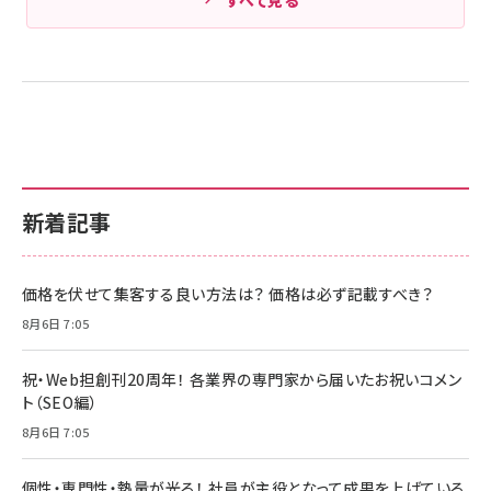
すべて見る
新着記事
価格を伏せて集客する良い方法は？ 価格は必ず記載すべき？
8月6日 7:05
祝・Web担創刊20周年！ 各業界の専門家から届いたお祝いコメン
ト（SEO編）
8月6日 7:05
個性・専門性・熱量が光る！ 社員が主役となって成果を上げている