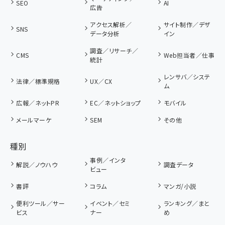
SEO
AI
広告
アクセス解析／
サイト制作／デザ
SNS
データ分析
イン
調査／リサーチ／
CMS
Web担当者／仕事
統計
レンサバ／システ
法律／標準規格
UX／CX
ム
広報／ネットPR
EC／ネットショップ
モバイル
メールマーケ
SEM
その他
種別
事例／インタ
解説／ノウハウ
調査データ
ビュー
書評
コラム
マンガ/小説
便利ツール／サー
イベント／セミ
ランキング／まと
ビス
ナー
め