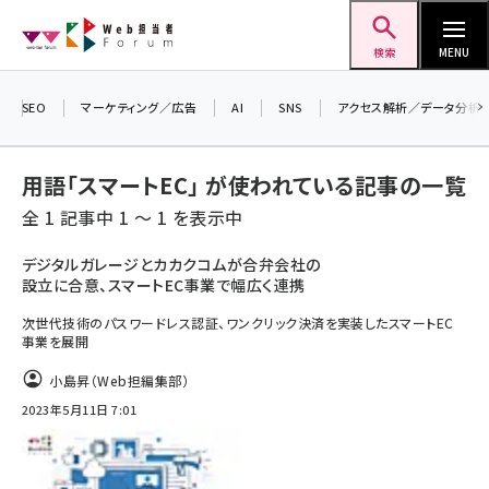
メ
Web担当者Forum
イ
検索
MENU
ン
＼ 読者アンケートにご協力ください ／
コ
SEO
マーケティング／広告
AI
SNS
アクセス解析／データ分析
7月24日で創刊20周年。ご回答者には抽選で
ン
プレゼントを差し上げます！
テ
用語「スマートEC」 が使われている記事の一覧
▼アンケートページはこちらから▼
ン
全 1 記事中 1 ～ 1 を表示中
ツ
seo (3519)
に
デジタルガレージとカカクコムが合弁会社の
設立に合意、スマートEC事業で幅広く連携
ai (2801)
移
動
次世代技術のパスワードレス認証、ワンクリック決済を実装したスマートEC
youtube (2425)
事業を展開
note (2310)
小島昇（Web担編集部）
セミナー (2301)
2023年5月11日 7:01
z世代 (1620)
meo (1274)