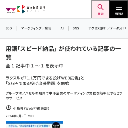
メ
Web担当者Forum
イ
検索
MENU
ン
＼ 読者アンケートにご協力ください ／
コ
SEO
マーケティング／広告
AI
SNS
アクセス解析／データ分析
7月24日で創刊20周年。ご回答者には抽選で
ン
プレゼントを差し上げます！
テ
▼アンケートページはこちらから▼
用語「スピード納品」 が使われている記事の一
ン
覧
ツ
seo (3523)
全 1 記事中 1 ～ 1 を表示中
に
ai (2804)
移
ラクスルが「1.1万円でまる投げWEB広告」と
「5万円でまる投げ出張動画」を開始
動
youtube (2429)
グループのノバセルの知見で中小企業のマーケティング業務を効率化する2つ
note (2312)
のサービス
セミナー (2303)
小島昇（Web担編集部）
2024年6月5日 7:03
z世代 (1622)
meo (1275)