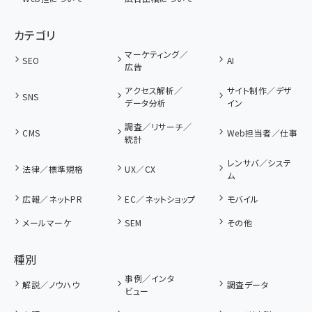
カテゴリ
マーケティング／
SEO
AI
広告
アクセス解析／
サイト制作／デザ
SNS
データ分析
イン
調査／リサーチ／
CMS
Web担当者／仕事
統計
レンサバ／システ
法律／標準規格
UX／CX
ム
広報／ネットPR
EC／ネットショップ
モバイル
メールマーケ
SEM
その他
種別
事例／インタ
解説／ノウハウ
調査データ
ビュー