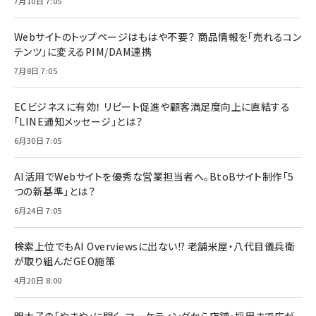
7月10日 7:05
Webサイトのトップページはもはや不要？ 商品情報を「売れるコン
テンツ」に変えるPIM/DAM連携
7月8日 7:05
ECビジネスに有効！ リピート促進や顧客満足度向上に直結する
「LINE通知メッセージ」とは？
6月30日 7:05
AI活用でWebサイトを優秀な営業担当者へ。BtoBサイト制作「5
つの新基準」とは？
6月24日 7:05
検索上位でもAI Overviewsに出ない!? 老舗米屋・八代目儀兵衛
が取り組んだGEO施策
4月20日 8:00