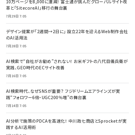
10万ページを8,000に激減！ 富士通が挑んだグローバルサイト改
革と「SitecoreAI」移行の舞台裏
7月29日 7:05
デザイン提案が「2週間→2日に」 設立22年を迎えるWeb制作会社
のAI活用法
7月28日 7:05
AI検索で“自社がお勧め”されない！ お米ギフトの八代目儀兵衛が
実践、GEO時代のECサイト改善
7月16日 7:05
AI検索時代、なぜSNSが重要？ フジドリームエアラインズが実
践“フォロワー6倍・UGC200％増”の舞台裏
7月14日 7:05
AI分析で施策のPDCAを高速化！ 中川政七商店とSprocketが実
践するAI活用術