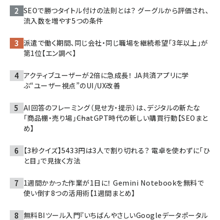
SEOで勝つタイトル付けの法則とは？ グーグルから評価され、
流入数を増やす5つの条件
派遣で働く期間、同じ会社・同じ職場を継続希望「3年以上」が
第1位【エン調べ】
アクティブユーザーが2倍に急成長！ JA共済アプリに学
ぶ“ユーザー視点”のUI/UX改善
AI回答のフレーミング（見せ方・提示）は、デジタルの新たな
「商品棚・売り場」――ChatGPT時代の新しい購買行動【SEOまと
め】
【3秒クイズ】5433円は3人で割り切れる？ 電卓を使わずに「ひ
と目」で見抜く方法
1週間かかった作業が1日に！ Gemini Notebookを無料で
使い倒す8つの活用術【1週間まとめ】
無料BIツール入門『いちばんやさしいGoogleデータポータル