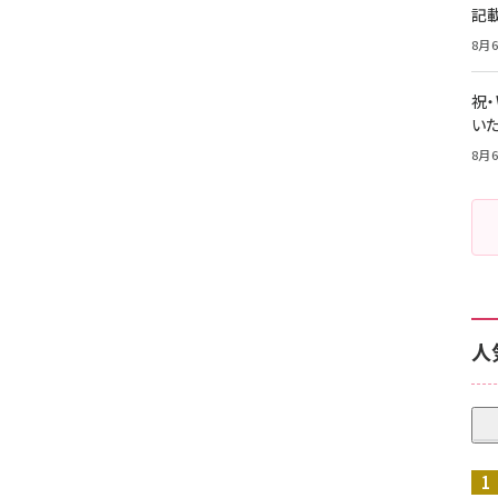
記
8月6
祝
いた
8月6
人