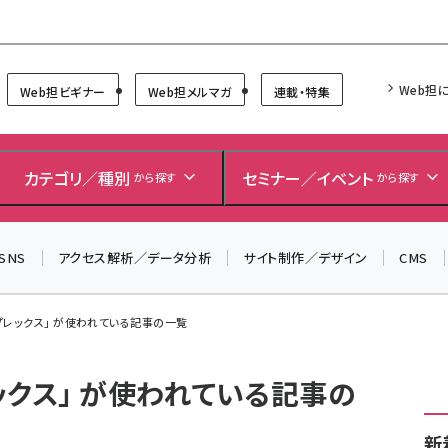
Forum
Web担
Web担ビギナー
Web担メルマガ
連載・特集
カテゴリ／種別
セミナー／イベント
から探す
から探す
SNS
アクセス解析／データ分析
サイト制作／デザイン
CMS
プレックス」 が使われている記事の一覧
ックス」 が使われている記事の
新