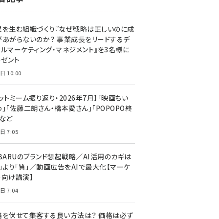
z世代 (1623)
果を生む組織づくり『なぜ戦略は正しいのに成
meo (1277)
があがらないのか？ 事業成長をリードするデ
llmo (1166)
タルマーケティング・マネジメント』を3名様に
レゼント
日 10:00
ットミーム振り返り・2026年7月】「映画ちい
」「佐藤二朗さん・橋本愛さん」「POPOPO終
」など
日 7:05
UBARUのブランド想起戦略／AI活用のカギは
量」より「質」／動画広告をAIで最大化【マーケ
ー向け講演】
日 7:04
格を伏せて集客する良い方法は？ 価格は必ず