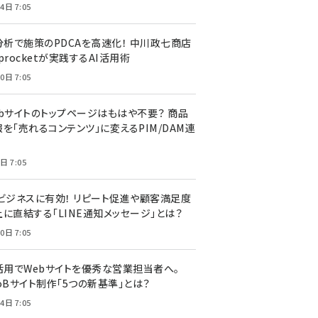
4日 7:05
I分析で施策のPDCAを高速化！ 中川政七商店
procketが実践するAI活用術
0日 7:05
ebサイトのトップページはもはや不要？ 商品
を「売れるコンテンツ」に変えるPIM/DAM連
日 7:05
Cビジネスに有効！ リピート促進や顧客満足度
上に直結する「LINE通知メッセージ」とは？
0日 7:05
I活用でWebサイトを優秀な営業担当者へ。
oBサイト制作「5つの新基準」とは？
4日 7:05