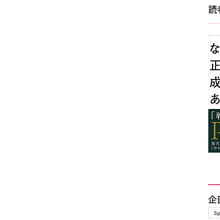
読
企
S