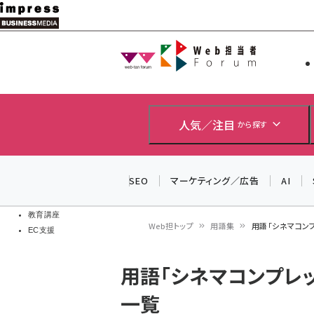
メ
イ
Web担当者
Web担当者
ン
EC担当者
コ
製品導入
ン
企業IT
ソフト開発
テ
人気／注目
から探す
IoT・AI
ン
DCクラウド
研究・調査
ツ
SEO
マーケティング／広告
AI
エネルギー
に
ドローン
移
教育講座
Web担トップ
用語集
用語「シネマコン
EC支援
動
パ
用語「シネマコンプレ
ン
一覧
く