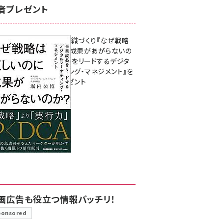
者プレゼント
成果を生む組織づくり『なぜ戦略
は正しいのに成果があがらないの
か？ 事業成長をリードするデジタ
ルマーケティング・マネジメント』を
3名様にプレゼント
8月7日 10:00
画広告も役立つ情報バッチリ！
ponsored