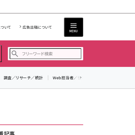
について
広告出稿について
MENU
調査／リサーチ／統計
Web担当者／仕事
法律／標準規格
seo (3528)
ai (2811)
youtube (2439)
note (2315)
セミナー (2308)
着記事