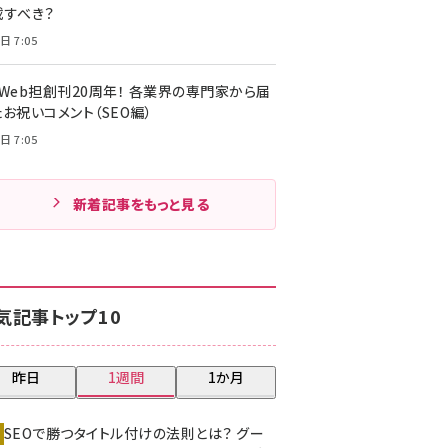
載すべき？
日 7:05
・Web担創刊20周年！ 各業界の専門家から届
お祝いコメント（SEO編）
日 7:05
新着記事をもっと見る
気記事トップ10
昨日
1週間
1か月
SEOで勝つタイトル付けの法則とは？ グー