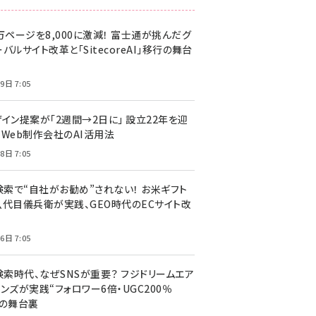
万ページを8,000に激減！ 富士通が挑んだグ
バルサイト改革と「SitecoreAI」移行の舞台
9日 7:05
ザイン提案が「2週間→2日に」 設立22年を迎
るWeb制作会社のAI活用法
8日 7:05
I検索で“自社がお勧め”されない！ お米ギフト
八代目儀兵衛が実践、GEO時代のECサイト改
6日 7:05
検索時代、なぜSNSが重要？ フジドリームエア
ンズが実践“フォロワー6倍・UGC200％
”の舞台裏