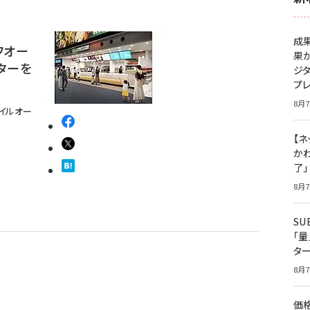
成
フオー
果
ターを
ジ
プ
8月7
バイルオー
【ネ
かわ
了
8月7
S
「
タ
8月7
価