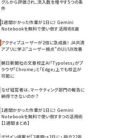
グルから評価され、流入数を増やす5つの条
件
1週間かかった作業が1日に！ Gemini
Notebookを無料で使い倒す活用術8選
アクティブユーザーが2倍に急成長！ JA共済
アプリに学ぶ“ユーザー視点”のUI/UX改善
朝日新聞社の文章校正AI「Typoless」がブ
ラウザ「Chrome」と「Edge」上でも校正が
可能に
なぜ経営者は、マーケティング部門の報告に
納得できないのか？
1週間かかった作業が1日に！ Gemini
Notebookを無料で使い倒す8つの活用術
【1週間まとめ】
デザイン提案が「2週間→2日に」 設立22年