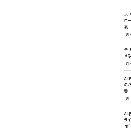
10
ロー
裏
7月2
デ
え
7月2
A
の
善
7月1
AI
ライ
増