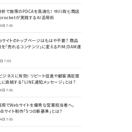
I分析で施策のPDCAを高速化！ 中川政七商店
procketが実践するAI活用術
0日 7:05
ebサイトのトップページはもはや不要？ 商品
を「売れるコンテンツ」に変えるPIM/DAM連
日 7:05
Cビジネスに有効！ リピート促進や顧客満足度
上に直結する「LINE通知メッセージ」とは？
0日 7:05
I活用でWebサイトを優秀な営業担当者へ。
oBサイト制作「5つの新基準」とは？
4日 7:05