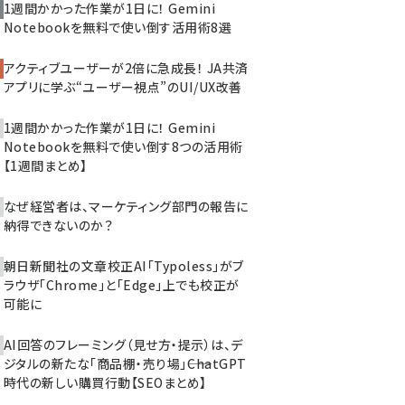
1週間かかった作業が1日に！ Gemini
Notebookを無料で使い倒す活用術8選
アクティブユーザーが2倍に急成長！ JA共済
アプリに学ぶ“ユーザー視点”のUI/UX改善
1週間かかった作業が1日に！ Gemini
Notebookを無料で使い倒す8つの活用術
【1週間まとめ】
なぜ経営者は、マーケティング部門の報告に
納得できないのか？
朝日新聞社の文章校正AI「Typoless」がブ
ラウザ「Chrome」と「Edge」上でも校正が
可能に
AI回答のフレーミング（見せ方・提示）は、デ
ジタルの新たな「商品棚・売り場」――ChatGPT
時代の新しい購買行動【SEOまとめ】