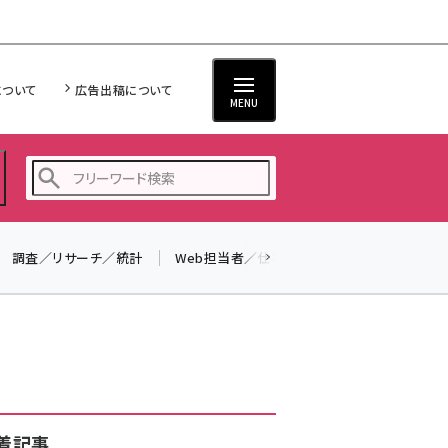
について
広告出稿について
MENU
調査／リサーチ／統計
Web担当者／仕事
法律／標準規格
seo (3523)
ai (2804)
youtube (2429)
note (2312)
セミナー (2303)
着記事