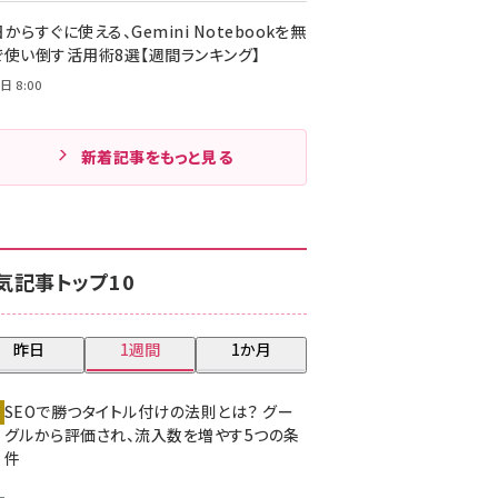
からすぐに使える、Gemini Notebookを無
で使い倒す活用術8選【週間ランキング】
日 8:00
新着記事をもっと見る
気記事トップ10
昨日
1週間
1か月
SEOで勝つタイトル付けの法則とは？ グー
グルから評価され、流入数を増やす5つの条
件