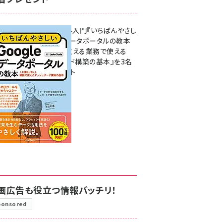
無料BIツール入門『いちばんやさし
いGoogleデータポータルの教本
人気講師が教える業務で使える
ダッシュボード構築の基本』を3名
様にプレゼント
7月31日 10:00
画広告も役立つ情報バッチリ！
ponsored