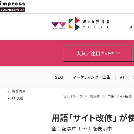
メ
イ
Web担当者
Web担当者
ン
EC担当者
コ
製品導入
ン
企業IT
ソフト開発
テ
人気／注目
から探す
IoT・AI
ン
DCクラウド
研究・調査
ツ
SEO
マーケティング／広告
AI
エネルギー
に
ドローン
移
教育講座
Web担トップ
用語集
用語「サイト改修
EC支援
動
パ
用語「サイト改修」 
ン
全 1 記事中 1 ～ 1 を表示中
く