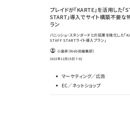
ず
プレイドが「KARTE」を活用した「ST
START」導入でサイト構築不要な
ラン
バニッシュ・スタンダードとの協業を強化した「KA
STAFF STARTライト導入プラン」
小島昇（Web担編集部）
2022年12月15日 7:01
マーケティング／広告
EC／ネットショップ