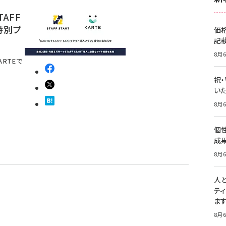
AFF
特別プ
価
記
8月6
RTEで
祝
いた
8月6
個
成
8月6
人
テ
ま
8月6