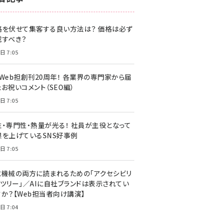
z世代 (1622)
格を伏せて集客する良い方法は？ 価格は必ず
meo (1275)
載すべき？
llmo (1161)
日 7:05
・Web担創刊20周年！ 各業界の専門家から届
お祝いコメント（SEO編）
日 7:05
性・専門性・熱量が光る！ 社員が主役となって
果を上げているSNS好事例
日 7:05
と機械の両方に読まれるための「アクセシビリ
ィツリー」／AIに自社ブランドは表示されてい
すか？【Web担当者向け講演】
日 7:04