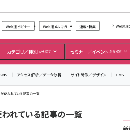
Forum
Web担
Web担ビギナー
Web担メルマガ
連載・特集
＼ 読者アンケートにご協力ください ／
7月24日で創刊20周年。ご回答者には抽選でプレゼントを
カテゴリ／種別
セミナー／イベント
から探す
から探す
差し上げます！
▼アンケートページはこちらから▼
SNS
アクセス解析／データ分析
サイト制作／デザイン
CMS
」 が使われている記事の一覧
が使われている記事の一覧
新