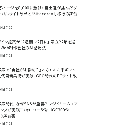
万ページを8,000に激減！ 富士通が挑んだグ
バルサイト改革と「SitecoreAI」移行の舞台
9日 7:05
ザイン提案が「2週間→2日に」 設立22年を迎
るWeb制作会社のAI活用法
8日 7:05
I検索で“自社がお勧め”されない！ お米ギフト
八代目儀兵衛が実践、GEO時代のECサイト改
6日 7:05
検索時代、なぜSNSが重要？ フジドリームエア
ンズが実践“フォロワー6倍・UGC200％
”の舞台裏
4日 7:05