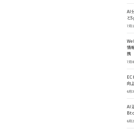
A
とS
7月1
W
情報
携
7月8
E
向
6月3
A
Bt
6月2