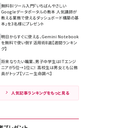
無料BIツール入門『いちばんやさしい
Googleデータポータルの教本 人気講師が
教える業務で使えるダッシュボード構築の基
本』を3名様にプレゼント
明日からすぐに使える、Gemini Notebook
を無料で使い倒す活用術8選【週間ランキン
グ】
将来なりたい職業、男子中学生はITエンジ
ニアが5位→1位に！ 高校生は男女とも公務
員がトップ【ソニー生命調べ】
人気記事ランキングをもっと見る
者プレゼント