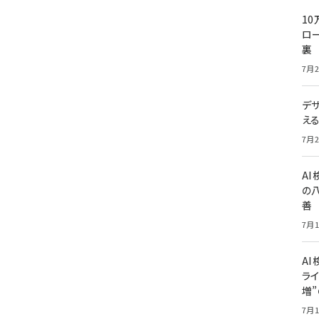
10
ロー
裏
7月2
デ
え
7月2
A
の
善
7月1
AI
ライ
増
7月1