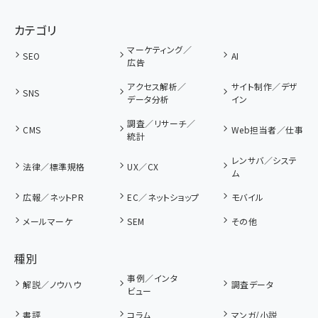
カテゴリ
マーケティング／
SEO
AI
広告
アクセス解析／
サイト制作／デザ
SNS
データ分析
イン
調査／リサーチ／
CMS
Web担当者／仕事
統計
レンサバ／システ
法律／標準規格
UX／CX
ム
広報／ネットPR
EC／ネットショップ
モバイル
メールマーケ
SEM
その他
種別
事例／インタ
解説／ノウハウ
調査データ
ビュー
書評
コラム
マンガ/小説