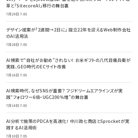
革と「SitecoreAI」移行の舞台裏
7月29日 7:05
デザイン提案が「2週間→2日に」 設立22年を迎えるWeb制作会社
のAI活用法
7月28日 7:05
AI検索で“自社がお勧め”されない！ お米ギフトの八代目儀兵衛が
実践、GEO時代のECサイト改善
7月16日 7:05
AI検索時代、なぜSNSが重要？ フジドリームエアラインズが実
践“フォロワー6倍・UGC200％増”の舞台裏
7月14日 7:05
AI分析で施策のPDCAを高速化！ 中川政七商店とSprocketが実
践するAI活用術
7月10日 7:05