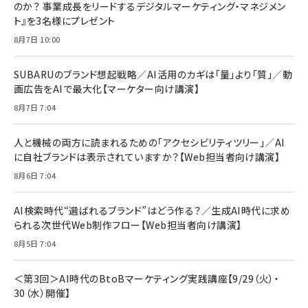
のか？ 事業成長をリードするデジタルマーケティング・マネジメン
ト』を3名様にプレゼント
8月7日 10:00
SUBARUのブランド想起戦略／AI活用のカギは「量」より「質」／動
画広告をAIで最大化【マーケター向け講演】
8月7日 7:04
人と機械の両方に読まれるための「アクセシビリティツリー」／AI
に自社ブランドは表示されていますか？【Web担当者向け講演】
8月6日 7:04
AI検索時代“選ばれるブランド”はどう作る？／生成AI時代に求め
られる次世代Web制作フロー【Web担当者向け講演】
8月5日 7:04
＜第3回＞AI時代のBtoBマーケティング実践講座【9/29（火）・
30（水）開催】