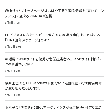
Webサイトのトップページはもはや不要？ 商品情報を「売れるコン
テンツ」に変えるPIM/DAM連携
7月8日 7:05
ECビジネスに有効！ リピート促進や顧客満足度向上に直結する
「LINE通知メッセージ」とは？
6月30日 7:05
AI活用でWebサイトを優秀な営業担当者へ。BtoBサイト制作「5
つの新基準」とは？
6月24日 7:05
検索上位でもAI Overviewsに出ない!? 老舗米屋・八代目儀兵衛
が取り組んだGEO施策
4月20日 8:00
明太子の「やまや」に聞く、マーケティングから店舗・採用まで広が