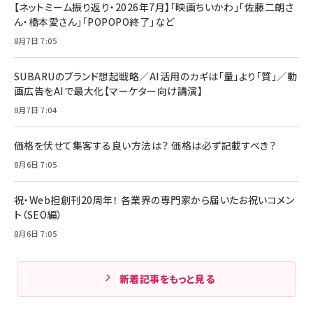
【ネットミーム振り返り・2026年7月】「映画ちいかわ」「佐藤二朗さ
ん・橋本愛さん」「POPOPO終了」など
8月7日 7:05
SUBARUのブランド想起戦略／AI活用のカギは「量」より「質」／動
画広告をAIで最大化【マーケター向け講演】
8月7日 7:04
価格を伏せて集客する良い方法は？ 価格は必ず記載すべき？
8月6日 7:05
祝・Web担創刊20周年！ 各業界の専門家から届いたお祝いコメン
ト（SEO編）
8月6日 7:05
新着記事をもっと見る