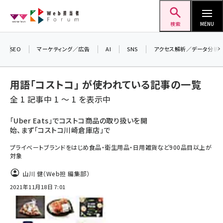
メ
Web担当者Forum
イ
検索
MENU
ン
＼ 8月27日開催、申し込み受付中！ ／
コ
SEO
マーケティング／広告
AI
SNS
アクセス解析／データ分析
生成AIをマーケティング等に活用するための
ン
考え方を学べるセミナーイベント「生成AI ×
テ
マーケティング フォーラム 2026」開催！
用語「コストコ」 が使われている記事の一覧
ン
▼申し込みはこちらから▼
全 1 記事中 1 ～ 1 を表示中
ツ
seo (3536)
に
「Uber Eats」でコストコ商品の取り扱いを開
始、まず「コストコ川崎倉庫店」で
ai (2818)
移
動
プライベートブランドをはじめ食品・衛生用品・日用雑貨など900品目以上が
youtube (2444)
対象
note (2320)
山川 健（Web担 編集部）
セミナー (2313)
2021年11月18日 7:01
z世代 (1629)
meo (1279)