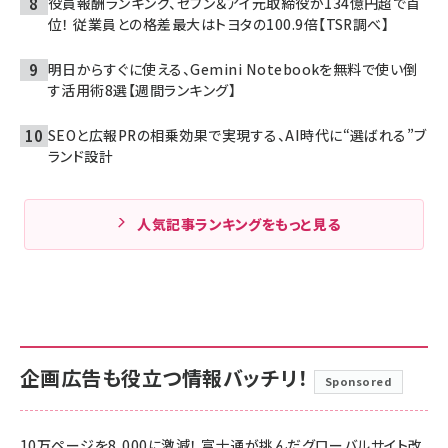
役員報酬ランキング、セブン＆アイ元取締役が134億円超で首
位！ 従業員との格差最大はトヨタの100.9倍【TSR調べ】
明日からすぐに使える、Gemini Notebookを無料で使い倒
す活用術8選【週間ランキング】
SEOと広報PRの相乗効果で実現する、AI時代に“選ばれる”ブ
ランド設計
人気記事ランキングをもっと見る
企画広告も役立つ情報バッチリ！
Sponsored
10万ページを8,000に激減！ 富士通が挑んだグローバルサイト改