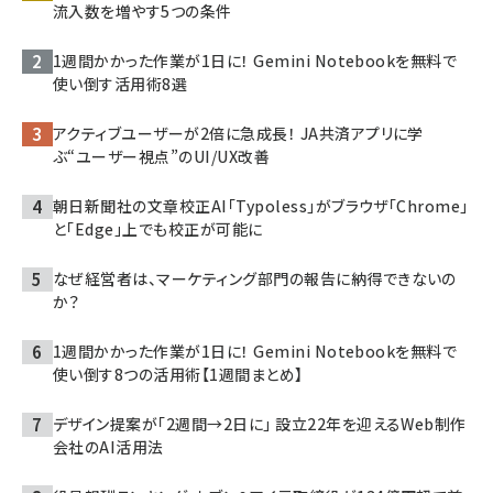
流入数を増やす5つの条件
1週間かかった作業が1日に！ Gemini Notebookを無料で
使い倒す活用術8選
アクティブユーザーが2倍に急成長！ JA共済アプリに学
ぶ“ユーザー視点”のUI/UX改善
朝日新聞社の文章校正AI「Typoless」がブラウザ「Chrome」
と「Edge」上でも校正が可能に
なぜ経営者は、マーケティング部門の報告に納得できないの
か？
1週間かかった作業が1日に！ Gemini Notebookを無料で
使い倒す8つの活用術【1週間まとめ】
デザイン提案が「2週間→2日に」 設立22年を迎えるWeb制作
会社のAI活用法