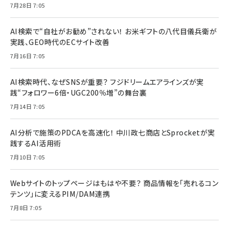
7月28日 7:05
AI検索で“自社がお勧め”されない！ お米ギフトの八代目儀兵衛が
実践、GEO時代のECサイト改善
7月16日 7:05
AI検索時代、なぜSNSが重要？ フジドリームエアラインズが実
践“フォロワー6倍・UGC200％増”の舞台裏
7月14日 7:05
AI分析で施策のPDCAを高速化！ 中川政七商店とSprocketが実
践するAI活用術
7月10日 7:05
Webサイトのトップページはもはや不要？ 商品情報を「売れるコン
テンツ」に変えるPIM/DAM連携
7月8日 7:05