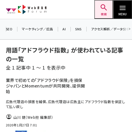
メ
Web担当者Forum
イ
検索
MENU
ン
コ
SEO
マーケティング／広告
AI
SNS
アクセス解析／データ分析
ン
テ
用語「アドフラウド指数」 が使われている記事
ン
の一覧
ツ
seo (3524)
全 1 記事中 1 ～ 1 を表示中
に
ai (2804)
移
業界で初めての「アドフラウド保険」を損保
ジャパンとMomentumが共同開発、提供開
動
youtube (2431)
始
note (2312)
広告代理店の損害を補償、広告代理店は広告主にアドフラウド指数を保証し
て払い戻し
セミナー (2306)
山川 健（Web担 編集部）
z世代 (1622)
2020年1月27日 7:01
meo (1275)