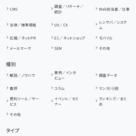
調査／リサーチ／
CMS
Web担当者／仕事
統計
レンサバ／システ
法律／標準規格
UX／CX
ム
広報／ネットPR
EC／ネットショップ
モバイル
メールマーケ
SEM
その他
種別
事例／インタ
解説／ノウハウ
調査データ
ビュー
書評
コラム
マンガ/小説
便利ツール／サー
イベント／セミ
ランキング／まと
ビス
ナー
め
その他
タイプ