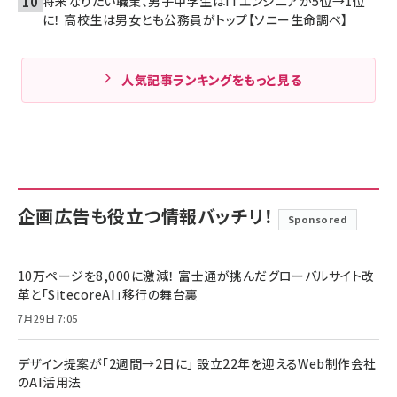
将来なりたい職業、男子中学生はITエンジニアが5位→1位
に！ 高校生は男女とも公務員がトップ【ソニー生命調べ】
人気記事ランキングをもっと見る
企画広告も役立つ情報バッチリ！
Sponsored
10万ページを8,000に激減！ 富士通が挑んだグローバルサイト改
革と「SitecoreAI」移行の舞台裏
7月29日 7:05
デザイン提案が「2週間→2日に」 設立22年を迎えるWeb制作会社
のAI活用法