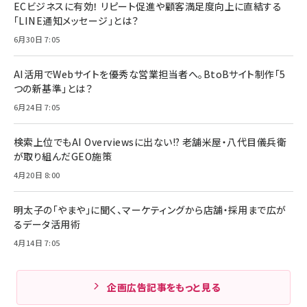
ECビジネスに有効！ リピート促進や顧客満足度向上に直結する
「LINE通知メッセージ」とは？
6月30日 7:05
AI活用でWebサイトを優秀な営業担当者へ。BtoBサイト制作「5
つの新基準」とは？
6月24日 7:05
検索上位でもAI Overviewsに出ない!? 老舗米屋・八代目儀兵衛
が取り組んだGEO施策
4月20日 8:00
明太子の「やまや」に聞く、マーケティングから店舗・採用まで広が
るデータ活用術
4月14日 7:05
企画広告記事をもっと見る