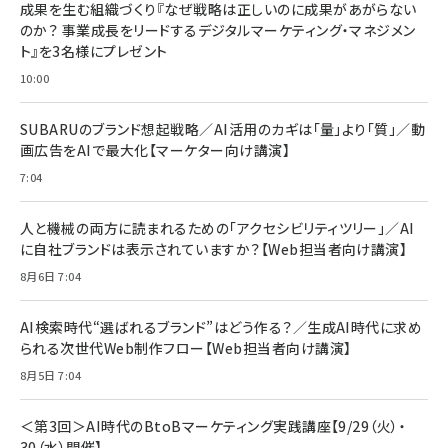
成果を生む組織づくり『なぜ戦略は正しいのに成果があがらない
のか？ 事業成長をリードするデジタルマーケティング・マネジメン
ト』を3名様にプレゼント
10:00
SUBARUのブランド想起戦略／AI活用のカギは「量」より「質」／動
画広告をAIで最大化【マーケター向け講演】
7:04
人と機械の両方に読まれるための「アクセシビリティツリー」／AI
に自社ブランドは表示されていますか？【Web担当者向け講演】
8月6日 7:04
AI検索時代“選ばれるブランド”はどう作る？／生成AI時代に求め
られる次世代Web制作フロー【Web担当者向け講演】
8月5日 7:04
＜第3回＞AI時代のBtoBマーケティング実践講座【9/29（火）・
30（水）開催】