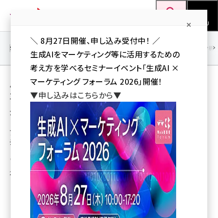
メ
Web担当者Forum
イ
検索
MENU
ン
＼ 8月27日開催、申し込み受付中！ ／
コ
SEO
マーケティング／広告
AI
SNS
アクセス解析／データ分析
生成AIをマーケティング等に活用するための
ン
考え方を学べるセミナーイベント「生成AI ×
テ
用語「アクセス解析ツール」 が使われている記
マーケティング フォーラム 2026」開催！
ン
▼申し込みはこちらから▼
事の一覧
ツ
seo (3536)
全 20 記事中 1 ～ 20 を表示中
に
ai (2818)
移
アクセス解析ツール「シビラ」に「アドバイス過
去データ表示機能」搭載
動
youtube (2444)
株式会社環
note (2320)
2008年4月7日 19:35
セミナー (2313)
z世代 (1629)
meo (1279)