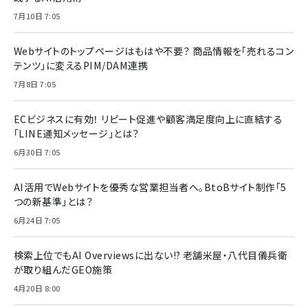
7月10日 7:05
Webサイトのトップページはもはや不要？ 商品情報を「売れるコン
テンツ」に変えるPIM/DAM連携
7月8日 7:05
ECビジネスに有効！ リピート促進や顧客満足度向上に直結する
「LINE通知メッセージ」とは？
6月30日 7:05
AI活用でWebサイトを優秀な営業担当者へ。BtoBサイト制作「5
つの新基準」とは？
6月24日 7:05
検索上位でもAI Overviewsに出ない!? 老舗米屋・八代目儀兵衛
が取り組んだGEO施策
4月20日 8:00