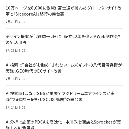
10万ページを8,000に激減！ 富士通が挑んだグローバルサイト改
革と「SitecoreAI」移行の舞台裏
7月29日 7:05
デザイン提案が「2週間→2日に」 設立22年を迎えるWeb制作会社
のAI活用法
7月28日 7:05
AI検索で“自社がお勧め”されない！ お米ギフトの八代目儀兵衛が
実践、GEO時代のECサイト改善
7月16日 7:05
AI検索時代、なぜSNSが重要？ フジドリームエアラインズが実
践“フォロワー6倍・UGC200％増”の舞台裏
7月14日 7:05
AI分析で施策のPDCAを高速化！ 中川政七商店とSprocketが実
践するAI活用術