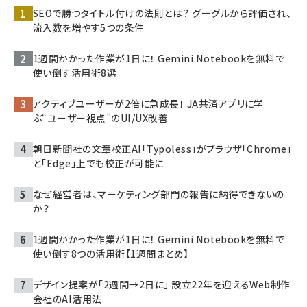
SEOで勝つタイトル付けの法則とは？ グーグルから評価され、
流入数を増やす5つの条件
1週間かかった作業が1日に！ Gemini Notebookを無料で
使い倒す活用術8選
アクティブユーザーが2倍に急成長！ JA共済アプリに学
ぶ“ユーザー視点”のUI/UX改善
朝日新聞社の文章校正AI「Typoless」がブラウザ「Chrome」
と「Edge」上でも校正が可能に
なぜ経営者は、マーケティング部門の報告に納得できないの
か？
1週間かかった作業が1日に！ Gemini Notebookを無料で
使い倒す8つの活用術【1週間まとめ】
デザイン提案が「2週間→2日に」 設立22年を迎えるWeb制作
会社のAI活用法