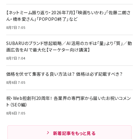
【ネットミーム振り返り・2026年7月】「映画ちいかわ」「佐藤二朗さ
ん・橋本愛さん」「POPOPO終了」など
8月7日 7:05
SUBARUのブランド想起戦略／AI活用のカギは「量」より「質」／動
画広告をAIで最大化【マーケター向け講演】
8月7日 7:04
価格を伏せて集客する良い方法は？ 価格は必ず記載すべき？
8月6日 7:05
祝・Web担創刊20周年！ 各業界の専門家から届いたお祝いコメン
ト（SEO編）
8月6日 7:05
新着記事をもっと見る