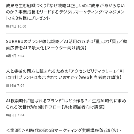
成果を生む組織づくり『なぜ戦略は正しいのに成果があがらない
のか？ 事業成長をリードするデジタルマーケティング・マネジメン
ト』を3名様にプレゼント
8月7日 10:00
SUBARUのブランド想起戦略／AI活用のカギは「量」より「質」／動
画広告をAIで最大化【マーケター向け講演】
8月7日 7:04
人と機械の両方に読まれるための「アクセシビリティツリー」／AI
に自社ブランドは表示されていますか？【Web担当者向け講演】
8月6日 7:04
AI検索時代“選ばれるブランド”はどう作る？／生成AI時代に求め
られる次世代Web制作フロー【Web担当者向け講演】
8月5日 7:04
＜第3回＞AI時代のBtoBマーケティング実践講座【9/29（火）・