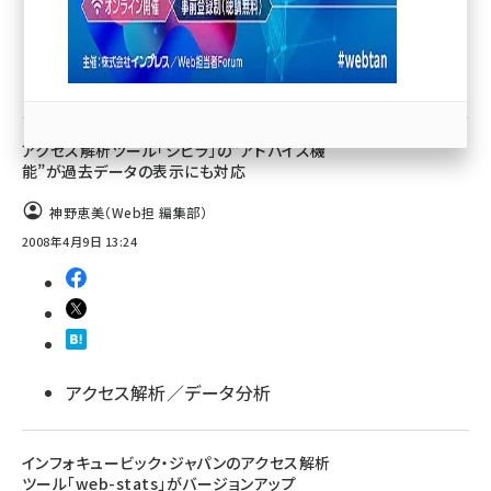
llmo (1167)
アクセス解析／データ分析
解説／ノウハウ
アクセス解析ツール「シビラ」の“アドバイス機
能”が過去データの表示にも対応
神野恵美（Web担 編集部）
2008年4月9日 13:24
アクセス解析／データ分析
インフォキュービック・ジャパンのアクセス解析
ツール「web-stats」がバージョンアップ