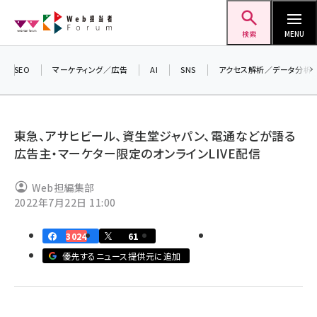
メ
Web担当者Forum
イ
検索
MENU
ン
＼ 8月27日開催、申し込み受付中！ ／
コ
SEO
マーケティング／広告
AI
SNS
アクセス解析／データ分析
生成AIをマーケティング等に活用するための
ン
るセミナーイベント「生成AI × マーケティング
テ
2026」開催！
ン
東急、アサヒビール、資生堂ジャパン、電通などが語る
▼申し込みはこちらから▼
ツ
広告主・マーケター限定のオンラインLIVE配信
seo (3528)
に
ai (2811)
移
Web担編集部
2022年7月22日 11:00
動
youtube (2439)
3024
61
note (2315)
優先するニュース提供元に追加
セミナー (2308)
z世代 (1623)
meo (1277)