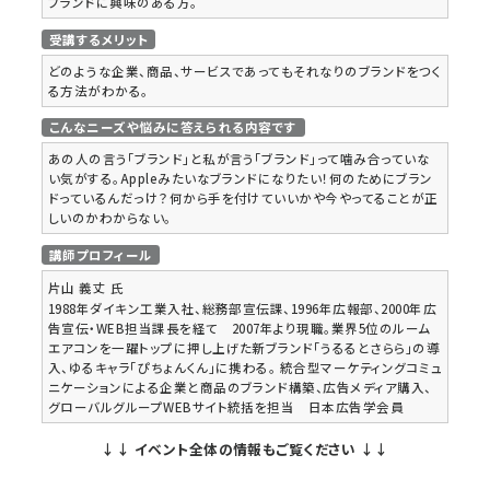
ブランドに興味のある方。
受講するメリット
どのような企業、商品、サービスであってもそれなりのブランドをつく
る方法がわかる。
こんなニーズや悩みに答えられる内容です
あの人の言う「ブランド」と私が言う「ブランド」って噛み合っていな
い気がする。Appleみたいなブランドになりたい！何のためにブラン
ドっているんだっけ？何から手を付けていいかや今やってることが正
しいのかわからない。
講師プロフィール
片山 義丈
氏
1988年ダイキン工業入社、総務部宣伝課、1996年広報部、2000年広
告宣伝・WEB担当課長を経て 2007年より現職。業界5位のルーム
エアコンを一躍トップに押し上げた新ブランド「うるるとさらら」の導
入、ゆるキャラ「ぴちょんくん」に携わる。 統合型マーケティングコミュ
ニケーションによる企業と商品のブランド構築、広告メディア購入、
グローバルグループWEBサイト統括を担当 日本広告学会員