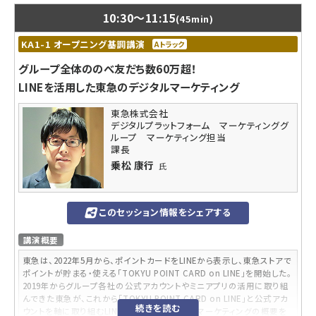
10:30
～
11:15
(45min)
KA1-1 オープニング基調講演
Aトラック
グループ全体ののべ友だち数60万超！
LINEを活用した東急のデジタルマーケティング
東急株式会社
デジタルプラットフォーム マーケティンググ
ループ マーケティング担当
課長
乗松 康行
氏
このセッション情報をシェアする
講演概要
東急は、2022年5月から、ポイントカードをLINEから表示し、東急ストアで
ポイントが貯まる・使える「TOKYU POINT CARD on LINE」を開始した。
2019年からグループ各社の公式アカウントやミニアプリの活用に取り組
んできた東急が、これから「TOKYU POINT CARD on LINE」と公式アカ
続きを読む
ウントを軸に取り組むLINEを活用したデジタルマーケティングの概要を