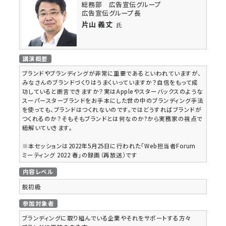
総務部 広告宣伝グループ
広告宣伝グループ長
片山 義丈
氏
講演概要
ブランドやブランディングが非常に重要であるといわれていますが、
みなさんのブランドづくりはうまくいっていますか？自信をもって成
功していると断言できますか？実はAppleやスターバックスのような
スーパースターブランドをお手本にした世の中のブランディング手法
を使っても、ブランドはつくれないのです。ではどうすればブランドが
つくれるのか？そもそもブランドとは何なのか?から実務家の視点で
紐解いていきます。
※本セッションは2022年5月25日に行われた「Web担当者Forum
ミーティング 2022 春」の録画（再放送）です
内容レベル
脱初級
参加対象者
ブランディングに取り組んでいる企業やそれをサポートする方々