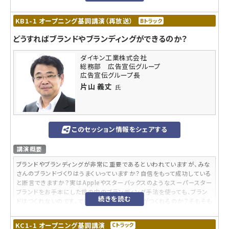
お話しします。
KB1-1 オープニング基調講演（再放送）
Bトラック
内容レベル
どうすればブランドやブランディングができるのか？
入門
参加対象者
ダイキン工業株式会社
総務部 広告宣伝グループ
LINEの各サービスを利用している、または利用を検討している企業担当
広告宣伝グループ長
者
片山 義丈
氏
受講するメリット
ユーザー企業ならではの成功事例/失敗事例/苦労話をお話しします。
こんなニーズや悩みに答えられる内容です
このセッション情報をシェアする
メルマガ/SNS/ネイティブアプリとの違いや利用時の位置づけの違い、
講演概要
マーケティング効果とコスト効率を意識した運用方法など、LINE活用の
ポイントをお話しします。
ブランドやブランディングが非常に重要であるといわれていますが、みな
さんのブランドづくりはうまくいっていますか？自信をもって成功している
講師プロフィール
と断言できますか？実はAppleやスターバックスのようなスーパースター
ブランドをお手本にした世の中のブランディング手法を使っても、ブラン
乗松 康行
氏
続きを読む
ドはつくれないのです。ではどうすればブランドがつくれるのか？そもそも
2002年、東京急行電鉄(株)へ入社。2009年より、「TOKYU POINT」や
ブランドとは何なのか?から実務家の視点で紐解いていきます。
「PASMO」のデータ分析、「TOKYU ROYAL CLUB」の立ち上げ等を担
当。現在は、2019年にNTTデータ(株)と開発したスマホ決済・販促ソ
KC1-1 オープニング基調講演
Cトラック
※本セッションは2022年5月25日に行われた「Web担当者Forum ミー