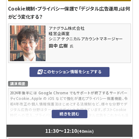
リューション「.pay（ドットペイ）」や、2020年に楽天グループ(株)と設立し
ティング 2022 春」の録画（再放送）です
た「楽天東急プランニング(株)」等、東急グループ各社のデジタルマーケ
Cookie規制・プライバシー保護で「デジタル広告運用」は何
ティング支援業務を担当している。
がどう変化する？
内容レベル
脱初級
アナグラム株式会社
経営企画室
参加対象者
シニア テクニカルアカウントマネージャー
ブランディングに取り組んでいる企業やそれをサポートする方々
田中 広樹
氏
ブランドに興味のある方。
受講するメリット
どのような企業、商品、サービスであってもそれなりのブランドをつくる方
このセッション情報をシェアする
法がわかる。
講演概要
こんなニーズや悩みに答えられる内容です
2024年後半には Google Chrome でもサポートが終了するサードパー
あの人の言う「ブランド」と私が言う「ブランド」って噛み合っていない気
ティCookie、Apple の iOS などで強化が進むプライバシー保護機能、令
がする。Appleみたいなブランドになりたい！何のためにブランドっている
和4年改正の個人情報保護法はじめとする法規制など、様々な分野でデ
んだっけ？何から手を付けていいかや今やってることが正しいのかわか
ジタル広告の分野はターニングポイントを迎えています。ポストCookie
らない。
続きを読む
時代への突入、プライバシー規制が進む中、デジタル広告をこれからも活
用していくために知っておくべき事についてお話しいたします。
講師プロフィール
11:30
～
12:10
片山 義丈
氏
(40min)
内容レベル
1988年ダイキン工業入社、総務部宣伝課、1996年広報部、2000年広告宣