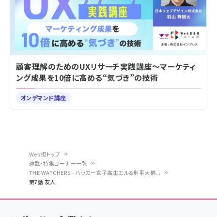
顧客理解のためのUXリサーチ実践講座～マーケティ
ング成果を10倍に高める“気づき”の技術
オンデマンド講座
Web担トップ
連載・特集コーナー一覧
パ
THE WATCHERS - ハッカー女子高生エル＆刑事大柄...
第7話 友人
ン
く