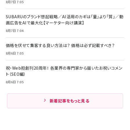
8月7日 7:05
SUBARUのブランド想起戦略／AI活用のカギは「量」より「質」／動
画広告をAIで最大化【マーケター向け講演】
8月7日 7:04
価格を伏せて集客する良い方法は？ 価格は必ず記載すべき？
8月6日 7:05
祝・Web担創刊20周年！ 各業界の専門家から届いたお祝いコメン
ト（SEO編）
8月6日 7:05
新着記事をもっと見る