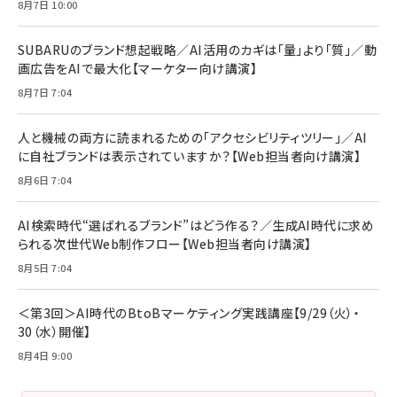
年後半、あなたの恋と運命／山田涼介]
【New】Amazon Fire TV Stick HD | 手軽にスト
ケーブル Anker絡まないケーブル 240W 結束バン
8月7日 10:00
リーミングをはじめよう | ストリーミングメディアプ
ド付き USB PD対応 シリコン素材採用 iPhone
￥880
レイヤー
17 / 16 / 15 / Galaxy iPad Pro MacBook
￥1,890
Pro/Air 各種対応 (1.8m ミッドナイトブラック)
SUBARUのブランド想起戦略／AI活用のカギは「量」より「質」／動
￥6,980
画広告をAIで最大化【マーケター向け講演】
ママ投資家が育休中に１億貯めた株式投資
アサヒ飲料 モンスター エナジー 355ml×24本
￥1,870
8月7日 7:04
Anker Soundcore P31i (Bluetooth 6.1) 【完
￥4,192
全ワイヤレスイヤホン/アクティブノイズキャンセリ
ング/マルチポイント接続 / 最大50時間再生 / PSE
人と機械の両方に読まれるための「アクセシビリティツリー」／AI
組織の成果を最大化する ルールのデザイン
技術基準適合】ブラック
￥5,990
サッポロ 生ビール 黒ラベル 350ml 缶 24本 ビー
に自社ブランドは表示されていますか？【Web担当者向け講演】
￥1,980
ル ケース買い【6/30応募〆切! 黒ラベルビヤセラー
8月6日 7:04
キャンペーン】
Anker PowerLine III Flow USB-C & USB-C
ケーブル Anker絡まないケーブル 240W 結束バン
￥4,857
ド付き USB PD対応 シリコン素材採用 iPhone
AI検索時代“選ばれるブランド”はどう作る？／生成AI時代に求め
Amazonランキングをもっと見る
17 / 16 / 15 / Galaxy iPad Pro MacBook
￥1,890
られる次世代Web制作フロー【Web担当者向け講演】
Pro/Air 各種対応 (1.8m ミッドナイトブラック)
Amazonランキングをもっと見る
8月5日 7:04
Amazonランキングをもっと見る
＜第3回＞AI時代のBtoBマーケティング実践講座【9/29（火）・
30（水）開催】
8月4日 9:00