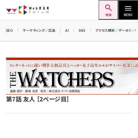
メ
Web担当者Forum
イ
検索
MENU
ン
コ
SEO
マーケティング／広告
AI
SNS
アクセス解析／データ分析
ン
テ
ン
ツ
seo (3538)
に
ai (2820)
移
動
youtube (2444)
第7話 友人 ［2ページ目］
note (2322)
セミナー (2315)
z世代 (1629)
meo (1281)