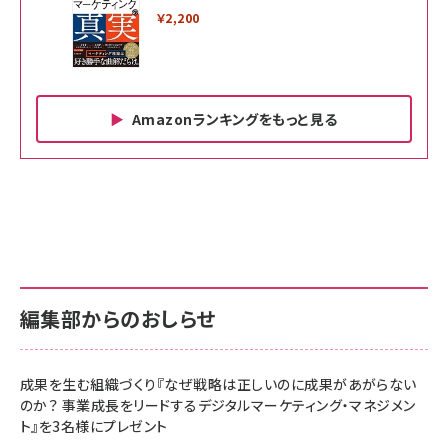
￥2,200
Amazonランキングをもっと見る
Amazon ビジネス・経済関連書籍 の売れ筋ランキン
Amazon 家電＆カメラ の売れ筋ランキング
Amazon パソコン・周辺機器 の売れ筋ランキング
グ
更新日時：2026/06/26 19:00
更新日時：2026/06/26 19:00
更新日時：2026/06/26 19:00
anan(アンアン)2026/07/01号 No.2501[魅せる
KIOXIA(キオクシア) 旧東芝メモリ microSD
KIOXIA(キオクシア) 旧東芝メモリ microSD
カラダ2026／宮舘涼太]
128GB UHS-I Class10 (最大読出速度
128GB UHS-I Class10 (最大読出速度
100MB/s) Nintendo Switch動作確認済 国内
100MB/s) Nintendo Switch動作確認済 国内
￥880
サポート正規品 メーカー保証5年 KLMEA128G
サポート正規品 メーカー保証5年 KLMEA128G
￥2,680
￥2,680
編集部からのおしらせ
anan(アンアン)2026/06/24号 No.2500増刊
スペシャルエディション[王道エンタメの矜持／
NIMASO ガラスフィルム iPhone 17 用 保護フィ
Amazon eギフトカード - Amazonロゴ - クラ
BTS]
ルム 強化ガラス 耐衝撃 高透過率 指紋防止 貼りや
シック
すい ガイド枠付き いPhone17 (6.3インチ) 対応
成果を生む組織づくり『なぜ戦略は正しいのに成果があがらない
￥1,100
￥5,000
2枚セット DSP25F1698
のか？ 事業成長をリードするデジタルマーケティング・マネジメン
￥1,599
ト』を3名様にプレゼント
anan(アンアン)2026/07/08号 No.2502[2026
Anker PowerLine III Flow USB-C & USB-C