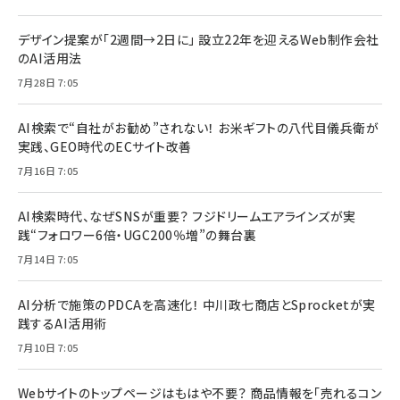
デザイン提案が「2週間→2日に」 設立22年を迎えるWeb制作会社
のAI活用法
7月28日 7:05
AI検索で“自社がお勧め”されない！ お米ギフトの八代目儀兵衛が
実践、GEO時代のECサイト改善
7月16日 7:05
AI検索時代、なぜSNSが重要？ フジドリームエアラインズが実
践“フォロワー6倍・UGC200％増”の舞台裏
7月14日 7:05
AI分析で施策のPDCAを高速化！ 中川政七商店とSprocketが実
践するAI活用術
7月10日 7:05
Webサイトのトップページはもはや不要？ 商品情報を「売れるコン