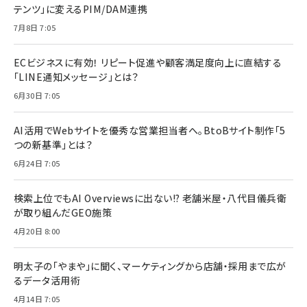
テンツ」に変えるPIM/DAM連携
7月8日 7:05
ECビジネスに有効！ リピート促進や顧客満足度向上に直結する
「LINE通知メッセージ」とは？
6月30日 7:05
AI活用でWebサイトを優秀な営業担当者へ。BtoBサイト制作「5
つの新基準」とは？
6月24日 7:05
検索上位でもAI Overviewsに出ない!? 老舗米屋・八代目儀兵衛
が取り組んだGEO施策
4月20日 8:00
明太子の「やまや」に聞く、マーケティングから店舗・採用まで広が
るデータ活用術
4月14日 7:05