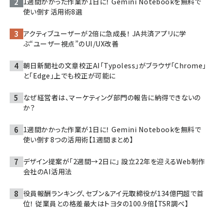
1週間かかった作業が1日に！ Gemini Notebookを無料で
使い倒す活用術8選
アクティブユーザーが2倍に急成長！ JA共済アプリに学
ぶ“ユーザー視点”のUI/UX改善
朝日新聞社の文章校正AI「Typoless」がブラウザ「Chrome」
と「Edge」上でも校正が可能に
なぜ経営者は、マーケティング部門の報告に納得できないの
か？
1週間かかった作業が1日に！ Gemini Notebookを無料で
使い倒す8つの活用術【1週間まとめ】
デザイン提案が「2週間→2日に」 設立22年を迎えるWeb制作
会社のAI活用法
役員報酬ランキング、セブン＆アイ元取締役が134億円超で首
位！ 従業員との格差最大はトヨタの100.9倍【TSR調べ】