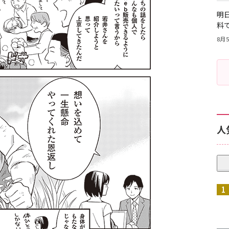
明日
料
8月5
人