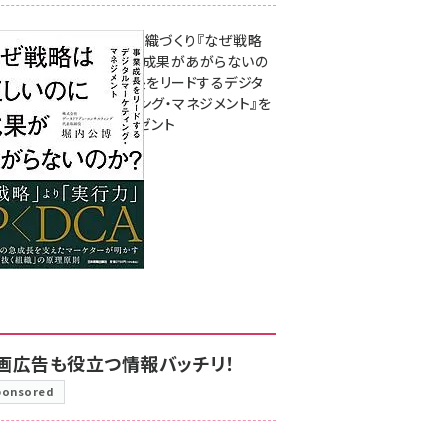
成果を生む組織づくり『なぜ戦略
は正しいのに成果があがらないの
か？ 事業成長をリードするデジタ
ルマーケティング・マネジメント』を
3名様にプレゼント
8月7日 10:00
画広告も役立つ情報バッチリ！
ponsored