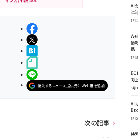
マンガ/小説
401
A
とS
7月1
シェアする
W
ポストする
情報
携
>ブクマする
7月8
noteで書く
E
LINEで送る
向
優先するニュース提供元にWeb担を追加
6月3
A
Bt
6月2
次の記事
検索