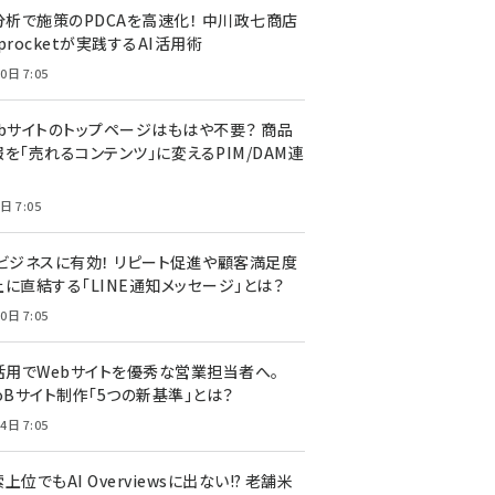
I分析で施策のPDCAを高速化！ 中川政七商店
procketが実践するAI活用術
0日 7:05
ebサイトのトップページはもはや不要？ 商品
を「売れるコンテンツ」に変えるPIM/DAM連
日 7:05
Cビジネスに有効！ リピート促進や顧客満足度
上に直結する「LINE通知メッセージ」とは？
0日 7:05
I活用でWebサイトを優秀な営業担当者へ。
oBサイト制作「5つの新基準」とは？
4日 7:05
上位でもAI Overviewsに出ない!? 老舗米