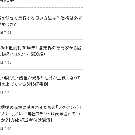
z世代 (1622)
格を伏せて集客する良い方法は？ 価格は必ず
meo (1275)
載すべき？
llmo (1163)
日 7:05
・Web担創刊20周年！ 各業界の専門家から届
お祝いコメント（SEO編）
日 7:05
性・専門性・熱量が光る！ 社員が主役となって
果を上げているSNS好事例
日 7:05
と機械の両方に読まれるための「アクセシビリ
ィツリー」／AIに自社ブランドは表示されてい
すか？【Web担当者向け講演】
日 7:04