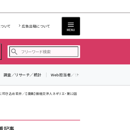
について
広告出稿について
MENU
調査／リサーチ／統計
Web担当者／仕事
法律／標準規格
seo (3526)
ai (2807)
文に叩き込め若井／【漫画】価格交渉人ネギリエ・第12話
youtube (2434)
note (2312)
セミナー (2307)
着記事