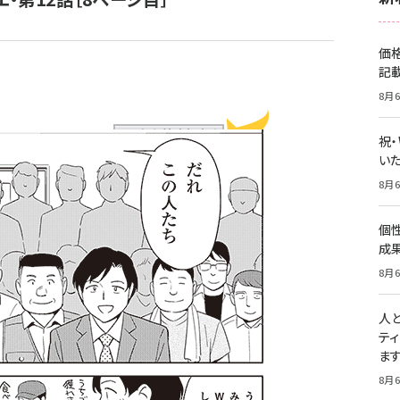
価
記
8月6
祝
いた
8月6
個
成
8月6
人
テ
ま
8月6