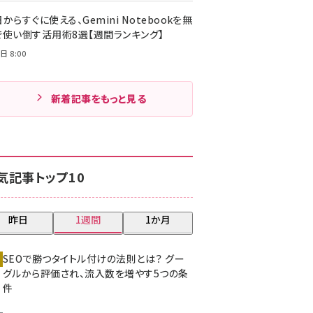
からすぐに使える、Gemini Notebookを無
で使い倒す活用術8選【週間ランキング】
日 8:00
新着記事をもっと見る
気記事トップ10
昨日
1週間
1か月
SEOで勝つタイトル付けの法則とは？ グー
グルから評価され、流入数を増やす5つの条
件