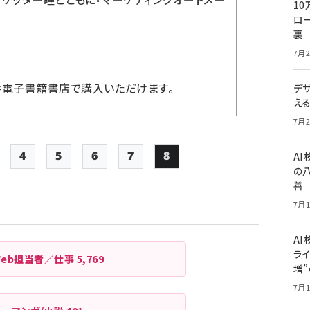
10
ロー
裏
7月2
手電子書籍書店で購入いただけます。
デ
え
7月2
A
4
5
6
7
8
ージ
Page
Page
Page
Page
Page
の
善
ペー
7月1
ジ
送
AI
り
ライ
Web担当者／仕事
5,769
増
7月1