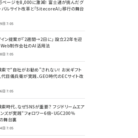
万ページを8,000に激減！ 富士通が挑んだグ
バルサイト改革と「SitecoreAI」移行の舞台
9日 7:05
ザイン提案が「2週間→2日に」 設立22年を迎
るWeb制作会社のAI活用法
8日 7:05
I検索で“自社がお勧め”されない！ お米ギフト
八代目儀兵衛が実践、GEO時代のECサイト改
6日 7:05
検索時代、なぜSNSが重要？ フジドリームエア
ンズが実践“フォロワー6倍・UGC200％
”の舞台裏
4日 7:05