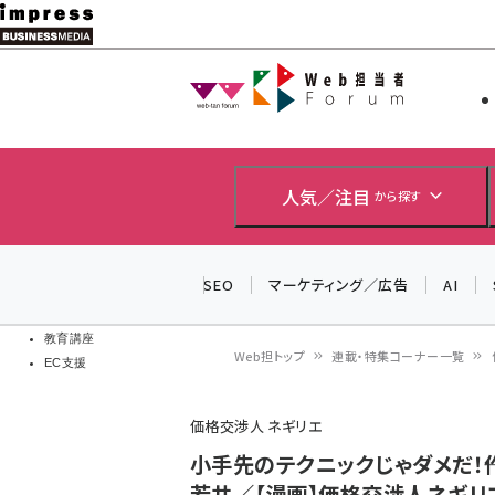
メ
イ
Web担当者
Web担当者
ン
EC担当者
コ
製品導入
ン
企業IT
ソフト開発
テ
人気／注目
から探す
IoT・AI
ン
DCクラウド
研究・調査
ツ
SEO
マーケティング／広告
AI
エネルギー
に
ドローン
移
教育講座
Web担トップ
連載・特集コーナー一覧
EC支援
動
パ
価格交渉人 ネギリエ
ン
小手先のテクニックじゃダメだ！―
く
若井／【漫画】価格交渉人ネギリエ