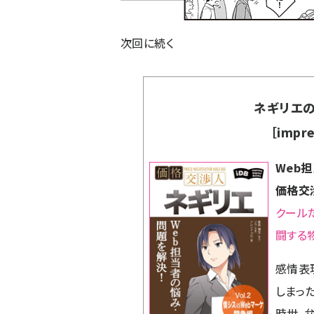
次回に続く
ネギリエの
［impre
Web
価格交渉
クール
闘する
感情表
しまっ
時世、