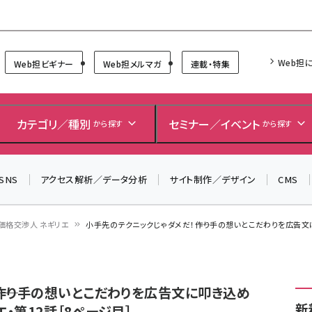
Forum
Web担
Web担ビギナー
Web担メルマガ
連載・特集
カテゴリ／種別
セミナー／イベント
から探す
から探す
SNS
アクセス解析／データ分析
サイト制作／デザイン
CMS
価格交渉人 ネギリエ
小手先のテクニックじゃダメだ！――作り手の想いとこだわりを広告
―作り手の想いとこだわりを広告文に叩き込め
新
・第12話［8ページ目］