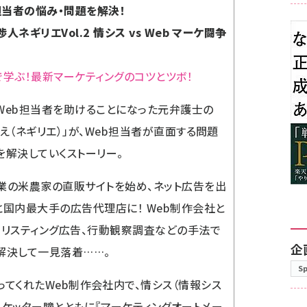
 担当者の悩み・問題を解決！
人ネギリエVol.2 情シス vs Web マーケ闘争
で学ぶ！最新マーケティングのコツとツボ！
Web担当者を助けることになった元弁護士の
りえ（ネギリエ）」が、Web担当者が直面する問題
を解決していくストーリー。
業の米農家の直販サイトを始め、ネット広告を出
と国内最大手の広告代理店に！ Web制作会社と
、リスティング広告、行動観察調査などの手法で
企
解決して一見落着……。
S
ってくれたWeb制作会社内で、情シス（情報シス
マーケッター瞳とともに『マーケティングオートメー