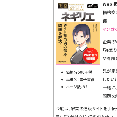
Web
価格交渉
編
マンガ
企業の
「祢宜
や課題
兄が家
価格：¥500＋税
したい
品種名：電子書籍
ページ数：92
一緒に
問題を
今度は、家業の通販サイトを手伝
テム部）が対立!? 伝説のWeb