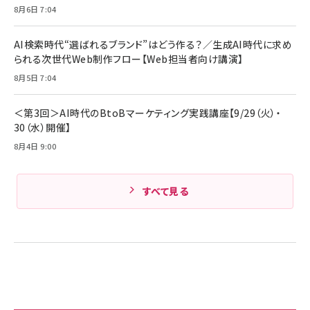
8月6日 7:04
キャンペーン】
Anker PowerLine III Flow USB-C & USB-C
ケーブル Anker絡まないケーブル 240W 結束バン
￥4,857
ド付き USB PD対応 シリコン素材採用 iPhone
AI検索時代“選ばれるブランド”はどう作る？／生成AI時代に求め
Amazonランキングをもっと見る
17 / 16 / 15 / Galaxy iPad Pro MacBook
￥1,890
られる次世代Web制作フロー【Web担当者向け講演】
Pro/Air 各種対応 (1.8m ミッドナイトブラック)
Amazonランキングをもっと見る
8月5日 7:04
Amazonランキングをもっと見る
＜第3回＞AI時代のBtoBマーケティング実践講座【9/29（火）・
30（水）開催】
8月4日 9:00
すべて見る