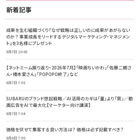
新着記事
成果を生む組織づくり『なぜ戦略は正しいのに成果があがらない
のか？ 事業成長をリードするデジタルマーケティング・マネジメン
ト』を3名様にプレゼント
8月7日 10:00
【ネットミーム振り返り・2026年7月】「映画ちいかわ」「佐藤二朗さ
ん・橋本愛さん」「POPOPO終了」など
8月7日 7:05
SUBARUのブランド想起戦略／AI活用のカギは「量」より「質」／動
画広告をAIで最大化【マーケター向け講演】
8月7日 7:04
価格を伏せて集客する良い方法は？ 価格は必ず記載すべき？
8月6日 7:05