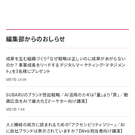
グ
更新日時：2026/06/26 19:00
更新日時：2026/06/26 19:00
更新日時：2026/06/26 19:00
anan(アンアン)2026/07/01号 No.2501[魅せる
KIOXIA(キオクシア) 旧東芝メモリ microSD
KIOXIA(キオクシア) 旧東芝メモリ microSD
カラダ2026／宮舘涼太]
128GB UHS-I Class10 (最大読出速度
128GB UHS-I Class10 (最大読出速度
100MB/s) Nintendo Switch動作確認済 国内
100MB/s) Nintendo Switch動作確認済 国内
￥880
サポート正規品 メーカー保証5年 KLMEA128G
サポート正規品 メーカー保証5年 KLMEA128G
￥2,680
￥2,680
編集部からのおしらせ
anan(アンアン)2026/06/24号 No.2500増刊
スペシャルエディション[王道エンタメの矜持／
NIMASO ガラスフィルム iPhone 17 用 保護フィ
Amazon eギフトカード - Amazonロゴ - クラ
BTS]
ルム 強化ガラス 耐衝撃 高透過率 指紋防止 貼りや
シック
すい ガイド枠付き いPhone17 (6.3インチ) 対応
成果を生む組織づくり『なぜ戦略は正しいのに成果があがらない
￥1,100
￥5,000
2枚セット DSP25F1698
のか？ 事業成長をリードするデジタルマーケティング・マネジメン
￥1,599
ト』を3名様にプレゼント
anan(アンアン)2026/07/08号 No.2502[2026
Anker PowerLine III Flow USB-C & USB-C
年後半、あなたの恋と運命／山田涼介]
【New】Amazon Fire TV Stick HD | 手軽にスト
ケーブル Anker絡まないケーブル 240W 結束バン
8月7日 10:00
リーミングをはじめよう | ストリーミングメディアプ
ド付き USB PD対応 シリコン素材採用 iPhone
￥880
レイヤー
17 / 16 / 15 / Galaxy iPad Pro MacBook
￥1,890
Pro/Air 各種対応 (1.8m ミッドナイトブラック)
SUBARUのブランド想起戦略／AI活用のカギは「量」より「質」／動
￥6,980
画広告をAIで最大化【マーケター向け講演】
ママ投資家が育休中に１億貯めた株式投資
アサヒ飲料 モンスター エナジー 355ml×24本
￥1,870
8月7日 7:04
Anker Soundcore P31i (Bluetooth 6.1) 【完
￥4,192
全ワイヤレスイヤホン/アクティブノイズキャンセリ
ング/マルチポイント接続 / 最大50時間再生 / PSE
人と機械の両方に読まれるための「アクセシビリティツリー」／AI
組織の成果を最大化する ルールのデザイン
技術基準適合】ブラック
￥5,990
サッポロ 生ビール 黒ラベル 350ml 缶 24本 ビー
に自社ブランドは表示されていますか？【Web担当者向け講演】
￥1,980
ル ケース買い【6/30応募〆切! 黒ラベルビヤセラー