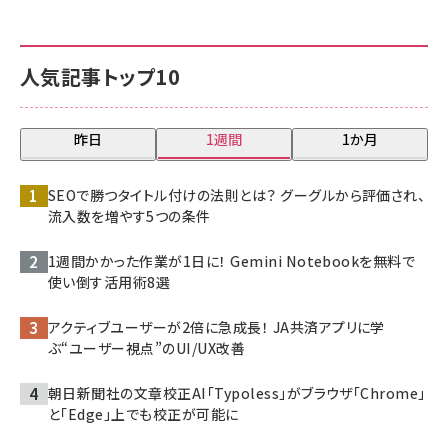
人気記事トップ10
昨日
1週間
1か月
SEOで勝つタイトル付けの法則とは？ グーグルから評価され、
流入数を増やす5つの条件
1週間かかった作業が1日に！ Gemini Notebookを無料で
使い倒す活用術8選
アクティブユーザーが2倍に急成長！ JA共済アプリに学
ぶ“ユーザー視点”のUI/UX改善
朝日新聞社の文章校正AI「Typoless」がブラウザ「Chrome」
と「Edge」上でも校正が可能に