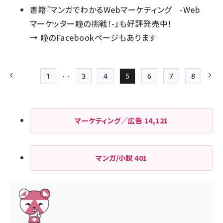
書籍『マンガでわかるWebマーケティング -Web
マーケッター瞳の挑戦！-』も好評発売中！
→
瞳のFacebookページもあります
…
1
3
4
5
6
7
8
前ページ
先頭ページ
Page
Page
Page
Page
Page
最終ペー
次
ペー
ジ
マーケティング／広告
14,121
送
り
マンガ/小説
401