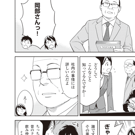
llmo (1167)