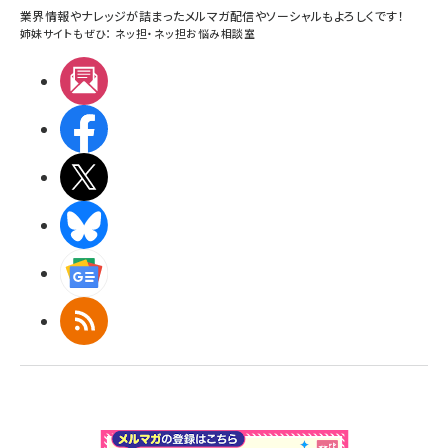
業界情報やナレッジが詰まったメルマガ配信やソーシャルもよろしくです！
姉妹サイトもぜひ：
ネッ担
・
ネッ担お悩み相談室
メルマガ
Facebook
X(エックス)
BlueSky
Googleニュース
RSS