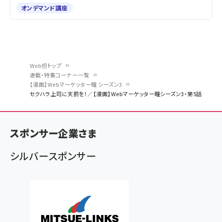
オンデマンド講座
Web担トップ
連載・特集コーナー一覧
パ
【漫画】Webマーケッター瞳 シーズン3
セクハラ上司に天罰を！／【漫画】Webマーケッター瞳シーズン3・第5話
ン
く
ず
スポンサー企業さま
シルバースポンサー