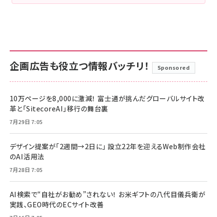
企画広告も役立つ情報バッチリ！
Sponsored
10万ページを8,000に激減！ 富士通が挑んだグローバルサイト改
革と「SitecoreAI」移行の舞台裏
7月29日 7:05
デザイン提案が「2週間→2日に」 設立22年を迎えるWeb制作会社
のAI活用法
7月28日 7:05
AI検索で“自社がお勧め”されない！ お米ギフトの八代目儀兵衛が
実践、GEO時代のECサイト改善