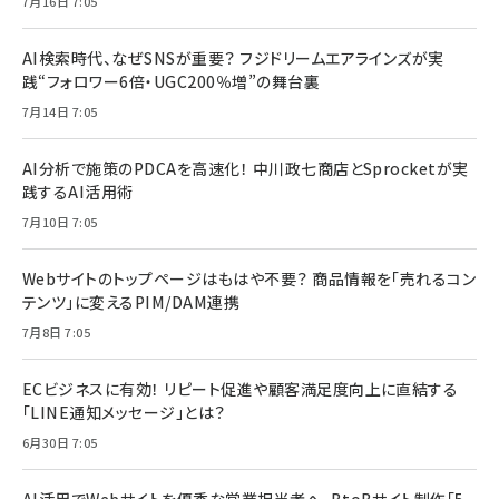
7月16日 7:05
AI検索時代、なぜSNSが重要？ フジドリームエアラインズが実
践“フォロワー6倍・UGC200％増”の舞台裏
7月14日 7:05
AI分析で施策のPDCAを高速化！ 中川政七商店とSprocketが実
践するAI活用術
7月10日 7:05
Webサイトのトップページはもはや不要？ 商品情報を「売れるコン
テンツ」に変えるPIM/DAM連携
7月8日 7:05
ECビジネスに有効！ リピート促進や顧客満足度向上に直結する
「LINE通知メッセージ」とは？
6月30日 7:05