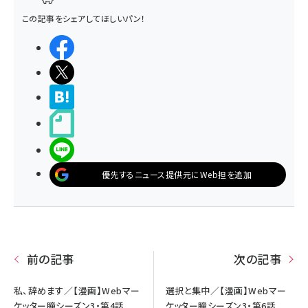
この記事をシェアしてほしいパン！
シェアする
ポストする
>ブクマする
noteで書く
LINEで送る
優先するニュース提供元にWeb担を追加
前の記事
次の記事
私、辞めます／【漫画】Webマー
選択と集中／【漫画】Webマー
ケッター瞳シーズン3・第4話
ケッター瞳シーズン3・第6話