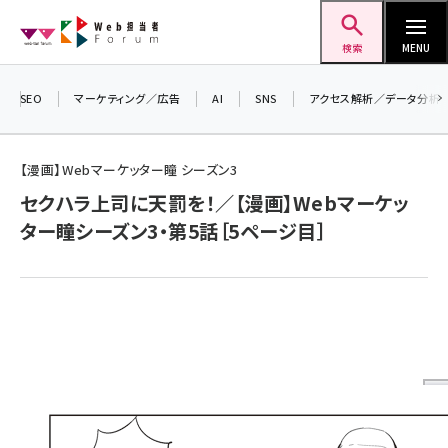
メ
Web担当者Forum
イ
検索
MENU
ン
コ
SEO
マーケティング／広告
AI
SNS
アクセス解析／データ分析
＼ 
ン
生成
テ
るセ
【漫画】Webマーケッター瞳 シーズン3
ン
202
セクハラ上司に天罰を！／【漫画】Webマーケッ
ツ
seo (3538)
▼申
ター瞳シーズン3・第5話［5ページ目］
に
ai (2820)
移
動
youtube (2444)
note (2322)
セミナー (2315)
z世代 (1629)
meo (1281)