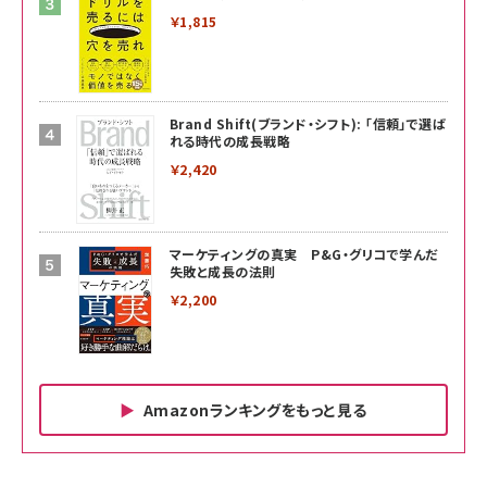
￥1,815
Brand Shift(ブランド・シフト): 「信頼」で選ば
れる時代の成長戦略
￥2,420
マーケティングの真実 P&G・グリコで学んだ
失敗と成長の法則
￥2,200
Amazonランキングをもっと見る
Amazon ビジネス・経済関連書籍 の売れ筋ランキン
Amazon 家電＆カメラ の売れ筋ランキング
Amazon パソコン・周辺機器 の売れ筋ランキング