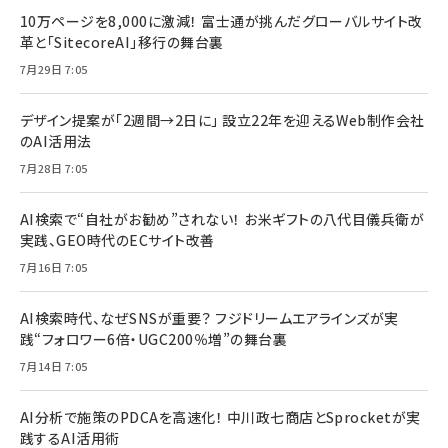
10万ページを8,000に激減！ 富士通が挑んだグローバルサイト改
革と「SitecoreAI」移行の舞台裏
7月29日 7:05
デザイン提案が「2週間→2日に」 設立22年を迎えるWeb制作会社
のAI活用法
7月28日 7:05
AI検索で“自社がお勧め”されない！ お米ギフトの八代目儀兵衛が
実践、GEO時代のECサイト改善
7月16日 7:05
AI検索時代、なぜSNSが重要？ フジドリームエアラインズが実
践“フォロワー6倍・UGC200％増”の舞台裏
7月14日 7:05
AI分析で施策のPDCAを高速化！ 中川政七商店とSprocketが実
践するAI活用術