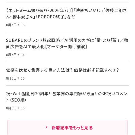
【ネットミーム振り返り・2026年7月】「映画ちいかわ」「佐藤二朗さ
ん・橋本愛さん」「POPOPO終了」など
8月7日 7:05
SUBARUのブランド想起戦略／AI活用のカギは「量」より「質」／動
画広告をAIで最大化【マーケター向け講演】
8月7日 7:04
価格を伏せて集客する良い方法は？ 価格は必ず記載すべき？
8月6日 7:05
祝・Web担創刊20周年！ 各業界の専門家から届いたお祝いコメン
ト（SEO編）
8月6日 7:05
新着記事をもっと見る