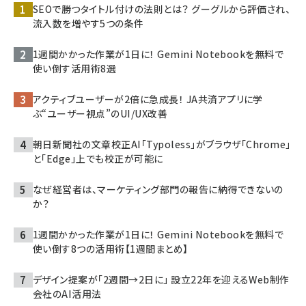
SEOで勝つタイトル付けの法則とは？ グーグルから評価され、
流入数を増やす5つの条件
1週間かかった作業が1日に！ Gemini Notebookを無料で
使い倒す活用術8選
アクティブユーザーが2倍に急成長！ JA共済アプリに学
ぶ“ユーザー視点”のUI/UX改善
朝日新聞社の文章校正AI「Typoless」がブラウザ「Chrome」
と「Edge」上でも校正が可能に
なぜ経営者は、マーケティング部門の報告に納得できないの
か？
1週間かかった作業が1日に！ Gemini Notebookを無料で
使い倒す8つの活用術【1週間まとめ】
デザイン提案が「2週間→2日に」 設立22年を迎えるWeb制作
会社のAI活用法