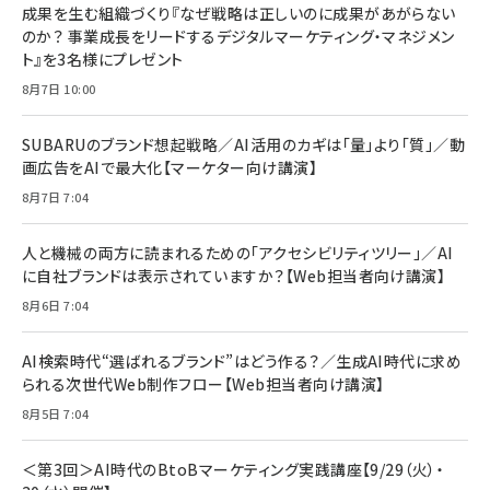
すい ガイド枠付き いPhone17 (6.3インチ) 対応
成果を生む組織づくり『なぜ戦略は正しいのに成果があがらない
￥1,100
￥5,000
2枚セット DSP25F1698
のか？ 事業成長をリードするデジタルマーケティング・マネジメン
￥1,599
ト』を3名様にプレゼント
anan(アンアン)2026/07/08号 No.2502[2026
Anker PowerLine III Flow USB-C & USB-C
年後半、あなたの恋と運命／山田涼介]
【New】Amazon Fire TV Stick HD | 手軽にスト
ケーブル Anker絡まないケーブル 240W 結束バン
8月7日 10:00
リーミングをはじめよう | ストリーミングメディアプ
ド付き USB PD対応 シリコン素材採用 iPhone
￥880
レイヤー
17 / 16 / 15 / Galaxy iPad Pro MacBook
￥1,890
Pro/Air 各種対応 (1.8m ミッドナイトブラック)
SUBARUのブランド想起戦略／AI活用のカギは「量」より「質」／動
￥6,980
画広告をAIで最大化【マーケター向け講演】
ママ投資家が育休中に１億貯めた株式投資
アサヒ飲料 モンスター エナジー 355ml×24本
￥1,870
8月7日 7:04
Anker Soundcore P31i (Bluetooth 6.1) 【完
￥4,192
全ワイヤレスイヤホン/アクティブノイズキャンセリ
ング/マルチポイント接続 / 最大50時間再生 / PSE
人と機械の両方に読まれるための「アクセシビリティツリー」／AI
組織の成果を最大化する ルールのデザイン
技術基準適合】ブラック
￥5,990
サッポロ 生ビール 黒ラベル 350ml 缶 24本 ビー
に自社ブランドは表示されていますか？【Web担当者向け講演】
￥1,980
ル ケース買い【6/30応募〆切! 黒ラベルビヤセラー
8月6日 7:04
キャンペーン】
Anker PowerLine III Flow USB-C & USB-C
ケーブル Anker絡まないケーブル 240W 結束バン
￥4,857
ド付き USB PD対応 シリコン素材採用 iPhone
AI検索時代“選ばれるブランド”はどう作る？／生成AI時代に求め
Amazonランキングをもっと見る
17 / 16 / 15 / Galaxy iPad Pro MacBook
￥1,890
られる次世代Web制作フロー【Web担当者向け講演】
Pro/Air 各種対応 (1.8m ミッドナイトブラック)
Amazonランキングをもっと見る
8月5日 7:04
Amazonランキングをもっと見る
＜第3回＞AI時代のBtoBマーケティング実践講座【9/29（火）・