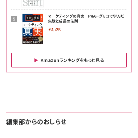
マーケティングの真実 P&G・グリコで学んだ
失敗と成長の法則
￥2,200
Amazonランキングをもっと見る
Amazon ビジネス・経済関連書籍 の売れ筋ランキン
Amazon 家電＆カメラ の売れ筋ランキング
Amazon パソコン・周辺機器 の売れ筋ランキング
グ
更新日時：2026/06/26 19:00
更新日時：2026/06/26 19:00
更新日時：2026/06/26 19:00
anan(アンアン)2026/07/01号 No.2501[魅せる
KIOXIA(キオクシア) 旧東芝メモリ microSD
KIOXIA(キオクシア) 旧東芝メモリ microSD
カラダ2026／宮舘涼太]
128GB UHS-I Class10 (最大読出速度
128GB UHS-I Class10 (最大読出速度
100MB/s) Nintendo Switch動作確認済 国内
100MB/s) Nintendo Switch動作確認済 国内
￥880
サポート正規品 メーカー保証5年 KLMEA128G
サポート正規品 メーカー保証5年 KLMEA128G
￥2,680
￥2,680
編集部からのおしらせ
anan(アンアン)2026/06/24号 No.2500増刊
スペシャルエディション[王道エンタメの矜持／
NIMASO ガラスフィルム iPhone 17 用 保護フィ
Amazon eギフトカード - Amazonロゴ - クラ
BTS]
ルム 強化ガラス 耐衝撃 高透過率 指紋防止 貼りや
シック