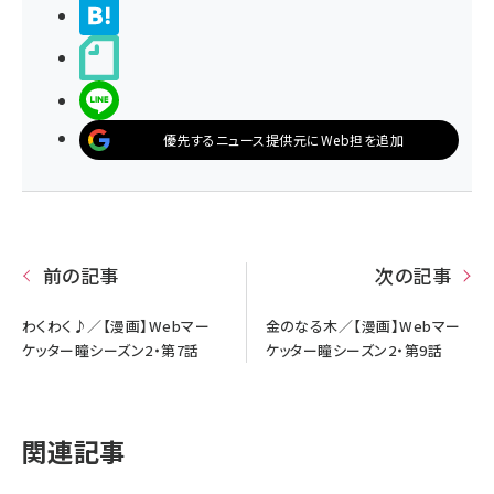
>ブクマする
noteで書く
LINEで送る
優先するニュース提供元にWeb担を追加
前の記事
次の記事
わくわく♪／【漫画】Webマー
金のなる木／【漫画】Webマー
ケッター瞳シーズン2・第7話
ケッター瞳シーズン2・第9話
関連記事