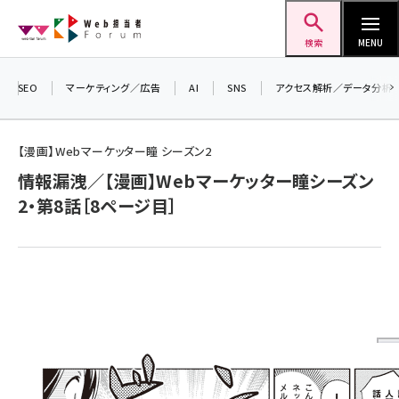
メ
Web担当者Forum
イ
検索
MENU
ン
コ
SEO
マーケティング／広告
AI
SNS
アクセス解析／データ分析
ン
＼
テ
生
【漫画】Webマーケッター瞳 シーズン2
ン
る
情報漏洩／【漫画】Webマーケッター瞳シーズン
ツ
20
seo (3538)
2・第8話［8ページ目］
に
▼
ai (2820)
移
動
youtube (2444)
note (2322)
セミナー (2315)
z世代 (1629)
meo (1281)