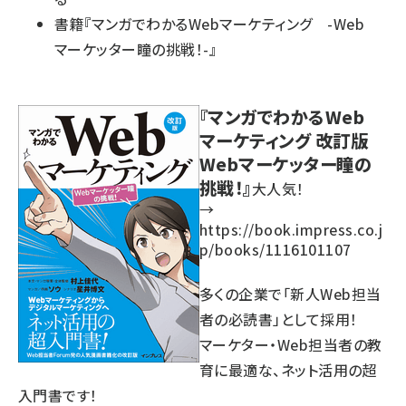
書籍『マンガでわかるWebマーケティング -Web
マーケッター瞳の挑戦！-』
『マンガでわかるWeb
マーケティング 改訂版
Webマーケッター瞳の
挑戦！』
大人気！
→
https://book.impress.co.j
p/books/1116101107
多くの企業で「新人Web担当
者の必読書」として採用！
マーケター・Web担当者の教
育に最適な、ネット活用の超
入門書です！