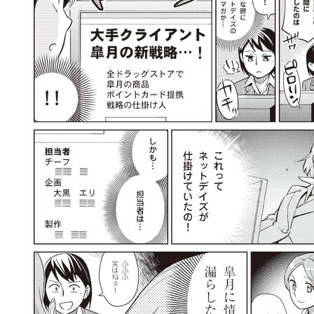
llmo (1167)