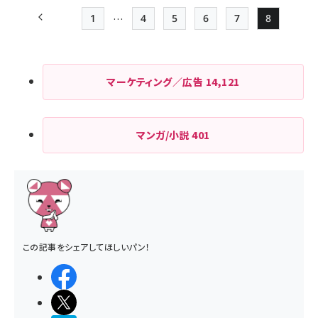
…
1
4
5
6
7
8
前ページ
先頭ページ
Page
Page
Page
Page
Page
ペー
ジ
マーケティング／広告
14,121
送
り
マンガ/小説
401
この記事をシェアしてほしいパン！
シェアする
ポストする