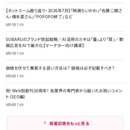
【ネットミーム振り返り・2026年7月】「映画ちいかわ」「佐藤二朗さ
ん・橋本愛さん」「POPOPO終了」など
8月7日 7:05
SUBARUのブランド想起戦略／AI活用のカギは「量」より「質」／動
画広告をAIで最大化【マーケター向け講演】
8月7日 7:04
価格を伏せて集客する良い方法は？ 価格は必ず記載すべき？
8月6日 7:05
祝・Web担創刊20周年！ 各業界の専門家から届いたお祝いコメン
ト（SEO編）
8月6日 7:05
新着記事をもっと見る