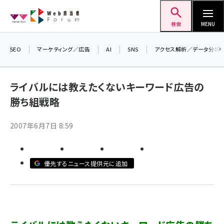
メ
Web担当者Forum
イ
検索
MENU
ン
＼ 8月27日開催、申し込み受付中！ ／
コ
SEO
マーケティング／広告
AI
SNS
アクセス解析／データ分析
生成AIをマーケティング等に活用するための
ン
考え方を学べるセミナーイベント「生成AI ×
テ
マーケティング フォーラム 2026」開催！
ライバルには教えたくないキーワード広告の
ン
▼申し込みはこちらから▼
勝ち組戦略
ツ
seo (3538)
に
2007年6月7日 8:59
ai (2820)
移
動
youtube (2444)
優先するニュース提供元に追加
note (2322)
セミナー (2315)
z世代 (1629)
meo (1281)