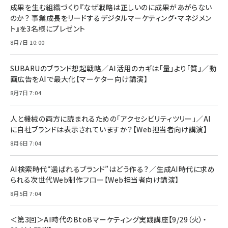
成果を生む組織づくり『なぜ戦略は正しいのに成果があがらない
のか？ 事業成長をリードするデジタルマーケティング・マネジメン
ト』を3名様にプレゼント
8月7日 10:00
SUBARUのブランド想起戦略／AI活用のカギは「量」より「質」／動
画広告をAIで最大化【マーケター向け講演】
8月7日 7:04
人と機械の両方に読まれるための「アクセシビリティツリー」／AI
に自社ブランドは表示されていますか？【Web担当者向け講演】
8月6日 7:04
AI検索時代“選ばれるブランド”はどう作る？／生成AI時代に求め
られる次世代Web制作フロー【Web担当者向け講演】
8月5日 7:04
＜第3回＞AI時代のBtoBマーケティング実践講座【9/29（火）・