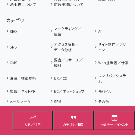
Web担について
広告出稿について
カテゴリ
マーケティング／
SEO
AI
広告
アクセス解析／
サイト制作／デザ
SNS
データ分析
イン
調査／リサーチ／
CMS
Web担当者／仕事
統計
レンサバ／システ
法律／標準規格
UX／CX
ム
広報／ネットPR
EC／ネットショップ
モバイル
メールマーケ
SEM
その他
種別
人気／注目
カテゴリ／種別
セミナー／イベント
事例／インタ
解説／ノウハウ
調査データ
ビュー