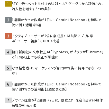
SEOで勝つタイトル付けの法則とは？ グーグルから評価され、
流入数を増やす5つの条件
1週間かかった作業が1日に！ Gemini Notebookを無料で
使い倒す活用術8選
アクティブユーザーが2倍に急成長！ JA共済アプリに学
ぶ“ユーザー視点”のUI/UX改善
朝日新聞社の文章校正AI「Typoless」がブラウザ「Chrome」
と「Edge」上でも校正が可能に
なぜ経営者は、マーケティング部門の報告に納得できないの
か？
1週間かかった作業が1日に！ Gemini Notebookを無料で
使い倒す8つの活用術【1週間まとめ】
デザイン提案が「2週間→2日に」 設立22年を迎えるWeb制作
会社のAI活用法