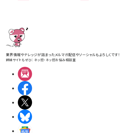
業界情報やナレッジが詰まったメルマガ配信やソーシャルもよろしくです！
姉妹サイトもぜひ：
ネッ担
・
ネッ担お悩み相談室
メルマガ
Facebook
X(エックス)
BlueSky
Googleニュース