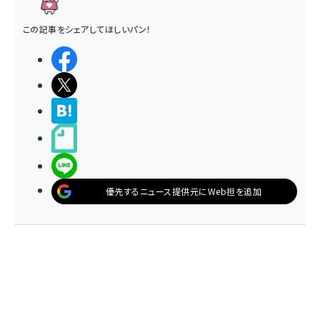
この記事をシェアしてほしいパン！
シェアする
ポストする
>ブクマする
noteで書く
LINEで送る
優先するニュース提供元にWeb担を追加