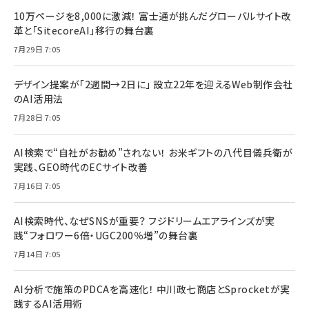
10万ページを8,000に激減！ 富士通が挑んだグローバルサイト改
革と「SitecoreAI」移行の舞台裏
7月29日 7:05
デザイン提案が「2週間→2日に」 設立22年を迎えるWeb制作会社
のAI活用法
7月28日 7:05
AI検索で“自社がお勧め”されない！ お米ギフトの八代目儀兵衛が
実践、GEO時代のECサイト改善
7月16日 7:05
AI検索時代、なぜSNSが重要？ フジドリームエアラインズが実
践“フォロワー6倍・UGC200％増”の舞台裏
7月14日 7:05
AI分析で施策のPDCAを高速化！ 中川政七商店とSprocketが実
践するAI活用術