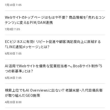
7月10日 7:05
Webサイトのトップページはもはや不要？ 商品情報を「売れるコン
テンツ」に変えるPIM/DAM連携
7月8日 7:05
ECビジネスに有効！ リピート促進や顧客満足度向上に直結する
「LINE通知メッセージ」とは？
6月30日 7:05
AI活用でWebサイトを優秀な営業担当者へ。BtoBサイト制作「5
つの新基準」とは？
6月24日 7:05
検索上位でもAI Overviewsに出ない!? 老舗米屋・八代目儀兵衛
が取り組んだGEO施策
4月20日 8:00