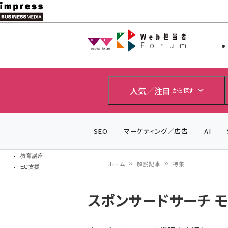
メ
イ
Web担当者
Web担当者
ン
EC担当者
コ
製品導入
ン
企業IT
ソフト開発
テ
人気／注目
から探す
IoT・AI
ン
DCクラウド
研究・調査
ツ
SEO
マーケティング／広告
AI
エネルギー
に
ドローン
移
教育講座
ホーム
解説記事
特集
EC支援
動
パ
スポンサードサーチ 
ン
く