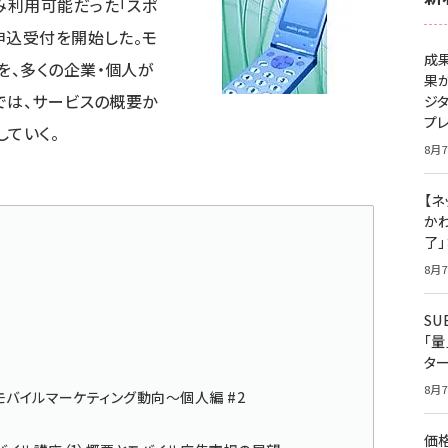
み利用可能だった「スポ
申込受付を開始した。モ
成
を、多くの企業・個人が
果
では、サービスの概要か
ジ
プ
していく。
8月7
【ネ
かわ
了
8月7
S
「
タ
8月7
モバイルマーケティング動向～個人編 #2
価