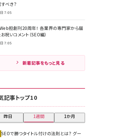
載すべき？
日 7:05
・Web担創刊20周年！ 各業界の専門家から届
お祝いコメント（SEO編）
日 7:05
新着記事をもっと見る
気記事トップ10
昨日
1週間
1か月
SEOで勝つタイトル付けの法則とは？ グー