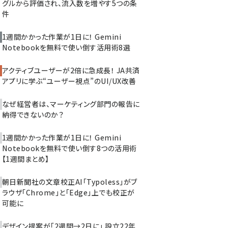
グルから評価され、流入数を増やす5つの条
件
1週間かかった作業が1日に！ Gemini
Notebookを無料で使い倒す活用術8選
アクティブユーザーが2倍に急成長！ JA共済
アプリに学ぶ“ユーザー視点”のUI/UX改善
なぜ経営者は、マーケティング部門の報告に
納得できないのか？
1週間かかった作業が1日に！ Gemini
Notebookを無料で使い倒す8つの活用術
【1週間まとめ】
朝日新聞社の文章校正AI「Typoless」がブ
ラウザ「Chrome」と「Edge」上でも校正が
可能に
デザイン提案が「2週間→2日に」 設立22年