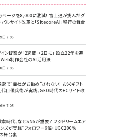
万ページを8,000に激減！ 富士通が挑んだグ
バルサイト改革と「SitecoreAI」移行の舞台
9日 7:05
ザイン提案が「2週間→2日に」 設立22年を迎
るWeb制作会社のAI活用法
8日 7:05
I検索で“自社がお勧め”されない！ お米ギフト
八代目儀兵衛が実践、GEO時代のECサイト改
6日 7:05
検索時代、なぜSNSが重要？ フジドリームエア
ンズが実践“フォロワー6倍・UGC200％
”の舞台裏