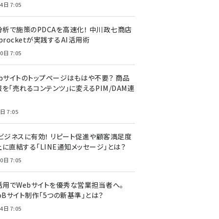
4日 7:05
I分析で施策のPDCAを高速化！ 中川政七商店
procketが実践するAI活用術
0日 7:05
ebサイトのトップページはもはや不要？ 商品
を「売れるコンテンツ」に変えるPIM/DAM連
日 7:05
Cビジネスに有効！ リピート促進や顧客満足度
上に直結する「LINE通知メッセージ」とは？
0日 7:05
I活用でWebサイトを優秀な営業担当者へ。
oBサイト制作「5つの新基準」とは？
4日 7:05