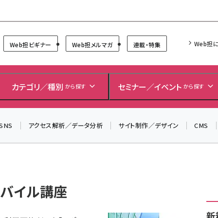
Forum
Web担
Web担ビギナー
Web担メルマガ
連載・特集
＼ 8月27日開催、申し込み受付中！ ／
生成AIをマーケティング等に活用するための考え方を学べ
カテゴリ／種別
セミナー／イベント
から探す
から探す
るセミナーイベント「生成AI × マーケティング フォーラム
2026」開催！
SNS
アクセス解析／データ分析
サイト制作／デザイン
CMS
▼申し込みはこちらから▼
モバイル講座
新