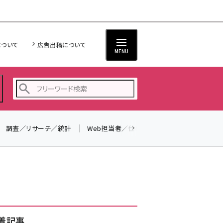
について
広告出稿について
MENU
調査／リサーチ／統計
Web担当者／仕事
法律／標準規格
seo (3528)
ai (2811)
youtube (2439)
note (2315)
セミナー (2308)
着記事