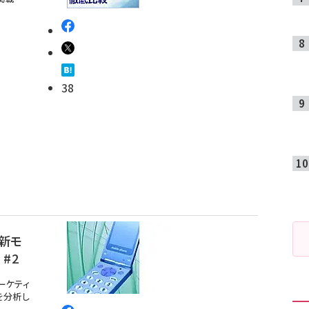
38
最新モ
#2
ーケティ
を分析し