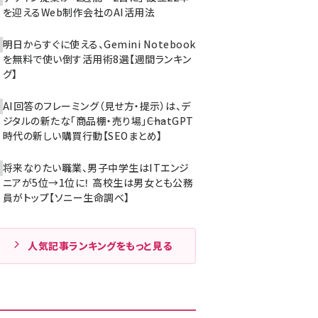
を迎えるWeb制作会社のAI活用法
明日からすぐに使える、Gemini Notebook
を無料で使い倒す活用術8選【週間ランキン
グ】
AI回答のフレーミング（見せ方・提示）は、デ
ジタルの新たな「商品棚・売り場」――ChatGPT
時代の新しい購買行動【SEOまとめ】
将来なりたい職業、男子中学生はITエンジ
ニアが5位→1位に！ 高校生は男女とも公務
員がトップ【ソニー生命調べ】
人気記事ランキングをもっと見る