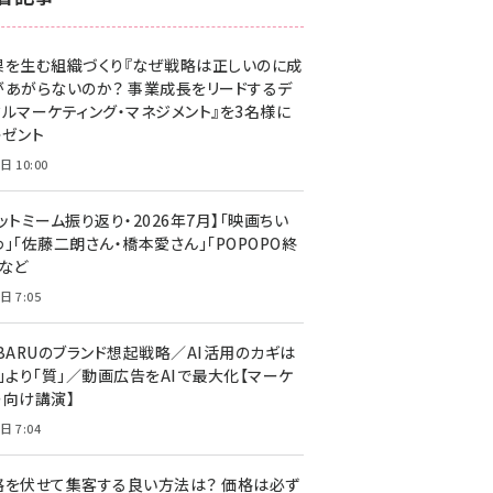
z世代 (1623)
果を生む組織づくり『なぜ戦略は正しいのに成
meo (1277)
があがらないのか？ 事業成長をリードするデ
llmo (1166)
タルマーケティング・マネジメント』を3名様に
レゼント
日 10:00
ットミーム振り返り・2026年7月】「映画ちい
」「佐藤二朗さん・橋本愛さん」「POPOPO終
」など
日 7:05
UBARUのブランド想起戦略／AI活用のカギは
量」より「質」／動画広告をAIで最大化【マーケ
ー向け講演】
日 7:04
格を伏せて集客する良い方法は？ 価格は必ず