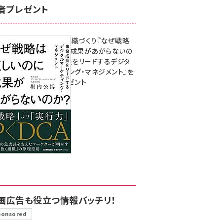
者プレゼント
成果を生む組織づくり『なぜ戦略
は正しいのに成果があがらないの
か？ 事業成長をリードするデジタ
ルマーケティング・マネジメント』を
3名様にプレゼント
8月7日 10:00
画広告も役立つ情報バッチリ！
ponsored