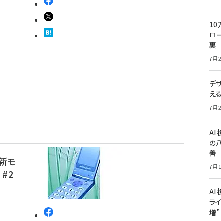
10
ロー
裏
7月2
デ
え
7月2
A
の
善
最新モ
7月1
#2
AI
ライ
増