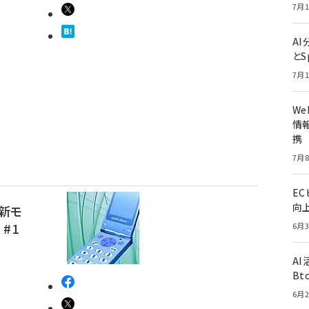
7月1
A
とS
7月1
W
情報
携
7月8
E
向
最新モ
#1
6月3
A
Bt
6月2