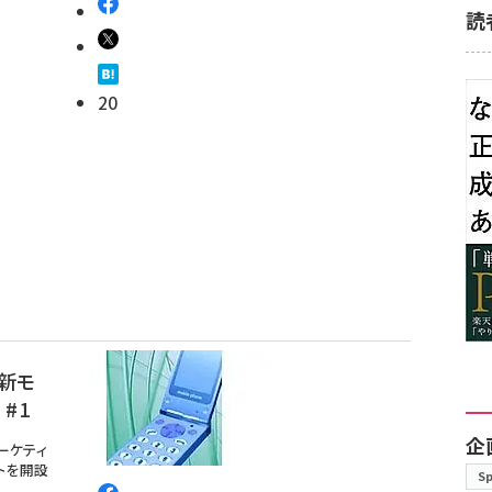
読
20
最新モ
#1
企
ーケティ
トを開設
S