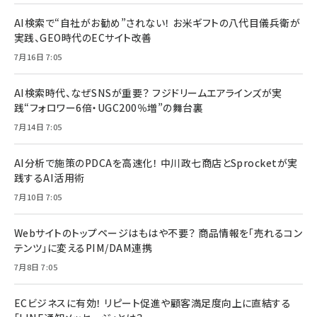
AI検索で“自社がお勧め”されない！ お米ギフトの八代目儀兵衛が
実践、GEO時代のECサイト改善
7月16日 7:05
AI検索時代、なぜSNSが重要？ フジドリームエアラインズが実
践“フォロワー6倍・UGC200％増”の舞台裏
7月14日 7:05
AI分析で施策のPDCAを高速化！ 中川政七商店とSprocketが実
践するAI活用術
7月10日 7:05
Webサイトのトップページはもはや不要？ 商品情報を「売れるコン
テンツ」に変えるPIM/DAM連携
7月8日 7:05
ECビジネスに有効！ リピート促進や顧客満足度向上に直結する