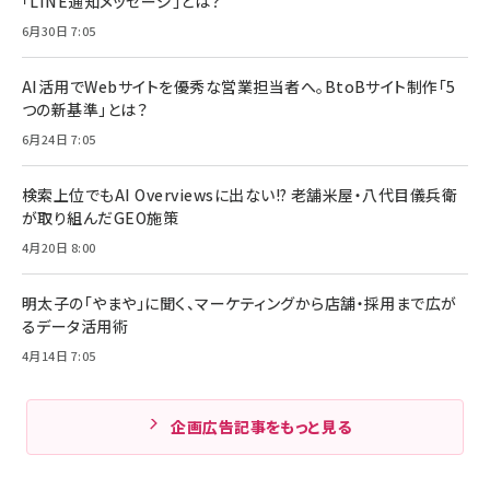
「LINE通知メッセージ」とは？
6月30日 7:05
AI活用でWebサイトを優秀な営業担当者へ。BtoBサイト制作「5
つの新基準」とは？
6月24日 7:05
検索上位でもAI Overviewsに出ない!? 老舗米屋・八代目儀兵衛
が取り組んだGEO施策
4月20日 8:00
明太子の「やまや」に聞く、マーケティングから店舗・採用まで広が
るデータ活用術
4月14日 7:05
企画広告記事をもっと見る