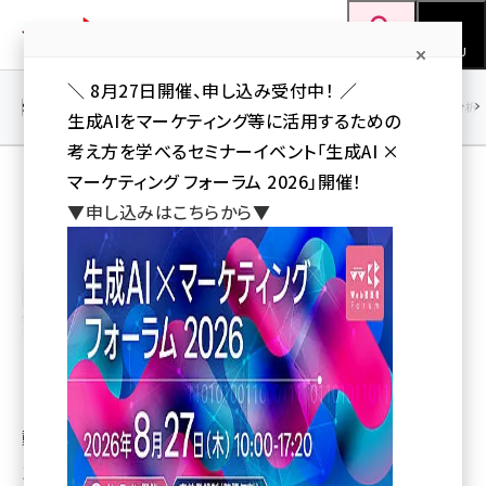
メ
Web担当者Forum
イ
検索
MENU
ン
＼ 8月27日開催、申し込み受付中！ ／
コ
SEO
マーケティング／広告
AI
SNS
アクセス解析／データ分析
生成AIをマーケティング等に活用するための
ン
考え方を学べるセミナーイベント「生成AI ×
テ
マーケティング フォーラム 2026」開催！
ン
モバリスト
▼申し込みはこちらから▼
ツ
seo (3541)
に
ai (2827)
移
動
youtube (2449)
note (2323)
セミナー (2318)
動画、占い、ゲーム、レシピ、スタンプなど様々なデジタルコ
z世代 (1632)
ンテンツの新規制作、レンタル提供を安価にて行っていま
meo (1282)