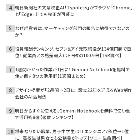
朝日新聞社の文章校正AI「Typoless」がブラウザ「Chrome」
と「Edge」上でも校正が可能に
なぜ経営者は、マーケティング部門の報告に納得できないの
か？
役員報酬ランキング、セブン＆アイ元取締役が134億円超で首
位！ 従業員との格差最大はトヨタの100.9倍【TSR調べ】
1週間かかった作業が1日に！ Gemini Notebookを無料で
使い倒す8つの活用術【1週間まとめ】
デザイン提案が「2週間→2日に」 設立22年を迎えるWeb制作
会社のAI活用法
明日からすぐに使える、Gemini Notebookを無料で使い倒
す活用術8選【週間ランキング】
将来なりたい職業、男子中学生はITエンジニアが5位→1位
に！ 高校生は男女とも公務員がトップ【ソニー生命調べ】