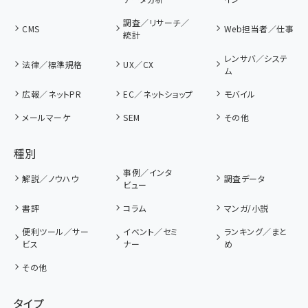
調査／リサーチ／
CMS
Web担当者／仕事
統計
レンサバ／システ
法律／標準規格
UX／CX
ム
広報／ネットPR
EC／ネットショップ
モバイル
メールマーケ
SEM
その他
種別
事例／インタ
解説／ノウハウ
調査データ
ビュー
書評
コラム
マンガ/小説
便利ツール／サー
イベント／セミ
ランキング／まと
ビス
ナー
め
その他
タイプ