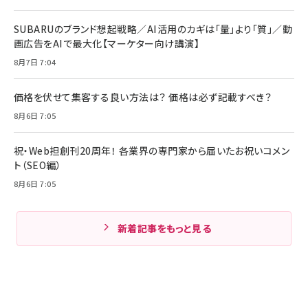
SUBARUのブランド想起戦略／AI活用のカギは「量」より「質」／動
画広告をAIで最大化【マーケター向け講演】
8月7日 7:04
価格を伏せて集客する良い方法は？ 価格は必ず記載すべき？
8月6日 7:05
祝・Web担創刊20周年！ 各業界の専門家から届いたお祝いコメン
ト（SEO編）
8月6日 7:05
新着記事をもっと見る