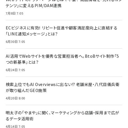
テンツ」に変えるPIM/DAM連携
7月8日 7:05
ECビジネスに有効！ リピート促進や顧客満足度向上に直結する
「LINE通知メッセージ」とは？
6月30日 7:05
AI活用でWebサイトを優秀な営業担当者へ。BtoBサイト制作「5
つの新基準」とは？
6月24日 7:05
検索上位でもAI Overviewsに出ない!? 老舗米屋・八代目儀兵衛
が取り組んだGEO施策
4月20日 8:00
明太子の「やまや」に聞く、マーケティングから店舗・採用まで広が
るデータ活用術
4月14日 7:05