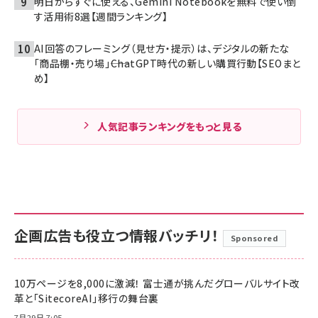
明日からすぐに使える、Gemini Notebookを無料で使い倒
す活用術8選【週間ランキング】
AI回答のフレーミング（見せ方・提示）は、デジタルの新たな
「商品棚・売り場」――ChatGPT時代の新しい購買行動【SEOまと
め】
人気記事ランキングをもっと見る
企画広告も役立つ情報バッチリ！
Sponsored
10万ページを8,000に激減！ 富士通が挑んだグローバルサイト改
革と「SitecoreAI」移行の舞台裏
7月29日 7:05