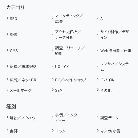
カテゴリ
マーケティング／
SEO
AI
広告
アクセス解析／
サイト制作／デザ
SNS
データ分析
イン
調査／リサーチ／
CMS
Web担当者／仕事
統計
レンサバ／システ
法律／標準規格
UX／CX
ム
広報／ネットPR
EC／ネットショップ
モバイル
メールマーケ
SEM
その他
種別
事例／インタ
解説／ノウハウ
調査データ
ビュー
書評
コラム
マンガ/小説