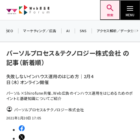
メ
Web担当者Forum
イ
検索
MENU
ン
コ
SEO
マーケティング／広告
AI
SNS
アクセス解析／データ分析
＼ 8月27日開催、申し込み受付中！ ／
ン
生成AIをマーケティング等に活用するための
考え方を学べるセミナーイベント「生成AI ×
テ
パーソルプロセス＆テクノロジー株式会社 の
マーケティング フォーラム 2026」開催！
ン
記事（新着順）
▼申し込みはこちらから▼
ツ
seo (3528)
に
失敗しないインハウス運用のはじめ方｜2月4
ai (2811)
日（木）オンライン開催
移
動
パーソル×Shirofune共催、Web広告のインハウス運用をはじめるためのポ
youtube (2439)
イントと基礎知識についてご紹介
note (2315)
パーソルプロセス＆テクノロジー株式会社
セミナー (2308)
2021年1月20日 17:05
z世代 (1623)
meo (1277)