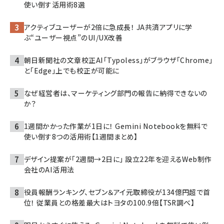
使い倒す活用術8選
アクティブユーザーが2倍に急成長！ JA共済アプリに学
ぶ“ユーザー視点”のUI/UX改善
朝日新聞社の文章校正AI「Typoless」がブラウザ「Chrome」
と「Edge」上でも校正が可能に
なぜ経営者は、マーケティング部門の報告に納得できないの
か？
1週間かかった作業が1日に！ Gemini Notebookを無料で
使い倒す8つの活用術【1週間まとめ】
デザイン提案が「2週間→2日に」 設立22年を迎えるWeb制作
会社のAI活用法
役員報酬ランキング、セブン＆アイ元取締役が134億円超で首
位！ 従業員との格差最大はトヨタの100.9倍【TSR調べ】