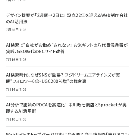
デザイン提案が「2週間→2日に」 設立22年を迎えるWeb制作会社
のAI活用法
7月28日 7:05
AI検索で“自社がお勧め”されない！ お米ギフトの八代目儀兵衛が
実践、GEO時代のECサイト改善
7月16日 7:05
AI検索時代、なぜSNSが重要？ フジドリームエアラインズが実
践“フォロワー6倍・UGC200％増”の舞台裏
7月14日 7:05
AI分析で施策のPDCAを高速化！ 中川政七商店とSprocketが実
践するAI活用術
7月10日 7:05
Webサイトのトップページはもはや不要？ 商品情報を「売れるコン