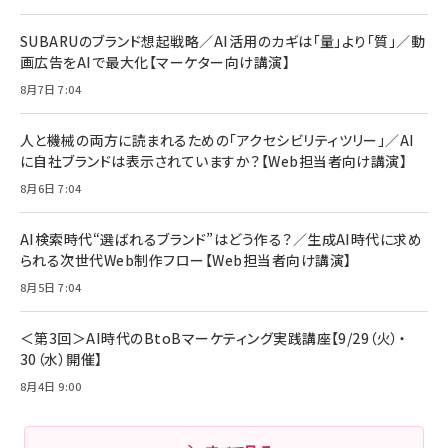
SUBARUのブランド想起戦略／AI活用のカギは「量」より「質」／動
画広告をAIで最大化【マーケター向け講演】
8月7日 7:04
人と機械の両方に読まれるための「アクセシビリティツリー」／AI
に自社ブランドは表示されていますか？【Web担当者向け講演】
8月6日 7:04
AI検索時代“選ばれるブランド”はどう作る？／生成AI時代に求め
られる次世代Web制作フロー【Web担当者向け講演】
8月5日 7:04
＜第3回＞AI時代のBtoBマーケティング実践講座【9/29（火）・
30（水）開催】
8月4日 9:00