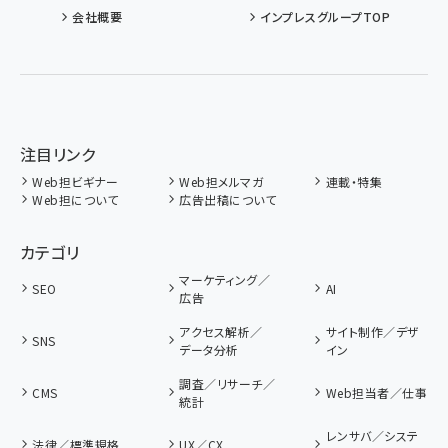
会社概要
インプレスグループTOP
注目リンク
Web担ビギナー
Web担メルマガ
連載・特集
Web担について
広告出稿について
カテゴリ
マーケティング／
SEO
AI
広告
アクセス解析／
サイト制作／デザ
SNS
データ分析
イン
調査／リサーチ／
CMS
Web担当者／仕事
統計
レンサバ／システ
法律／標準規格
UX／CX