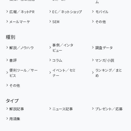
ム
広報／ネットPR
EC／ネットショップ
モバイル
メールマーケ
SEM
その他
種別
事例／インタ
解説／ノウハウ
調査データ
ビュー
書評
コラム
マンガ/小説
便利ツール／サー
イベント／セミ
ランキング／まと
ビス
ナー
め
その他
タイプ
解説記事
ニュース記事
プレゼント／応募
用語集