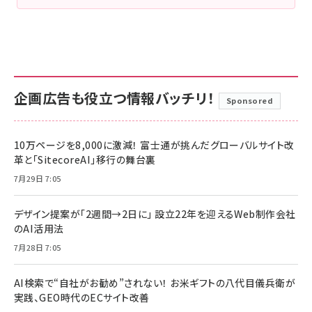
企画広告も役立つ情報バッチリ！
Sponsored
10万ページを8,000に激減！ 富士通が挑んだグローバルサイト改
革と「SitecoreAI」移行の舞台裏
7月29日 7:05
デザイン提案が「2週間→2日に」 設立22年を迎えるWeb制作会社
のAI活用法
7月28日 7:05
AI検索で“自社がお勧め”されない！ お米ギフトの八代目儀兵衛が
実践、GEO時代のECサイト改善