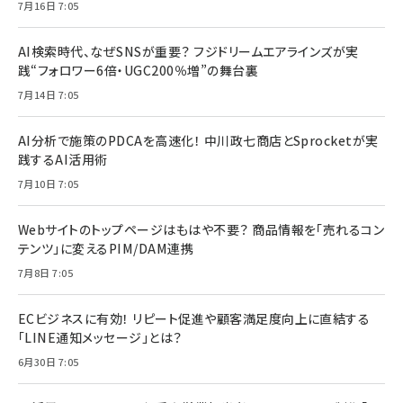
7月16日 7:05
AI検索時代、なぜSNSが重要？ フジドリームエアラインズが実
践“フォロワー6倍・UGC200％増”の舞台裏
7月14日 7:05
AI分析で施策のPDCAを高速化！ 中川政七商店とSprocketが実
践するAI活用術
7月10日 7:05
Webサイトのトップページはもはや不要？ 商品情報を「売れるコン
テンツ」に変えるPIM/DAM連携
7月8日 7:05
ECビジネスに有効！ リピート促進や顧客満足度向上に直結する
「LINE通知メッセージ」とは？
6月30日 7:05