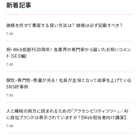
新着記事
価格を伏せて集客する良い方法は？ 価格は必ず記載すべき？
7:05
祝・Web担創刊20周年！ 各業界の専門家から届いたお祝いコメン
ト（SEO編）
7:05
個性・専門性・熱量が光る！ 社員が主役となって成果を上げている
SNS好事例
7:05
人と機械の両方に読まれるための「アクセシビリティツリー」／AI
に自社ブランドは表示されていますか？【Web担当者向け講演】
7:04