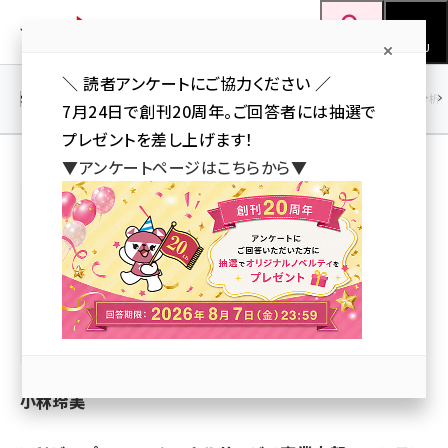
メ
Web担当者Forum
イ
検索
MENU
ン
＼ 読者アンケートにご協力ください ／
コ
SEO
マーケティング／広告
AI
SNS
アクセス解析／データ分析
7月24日で創刊20周年。ご回答者には抽選で
ン
プレゼントを差し上げます！
テ
▼アンケートページはこちらから▼
ン
小林玲美（アドビ）
ツ
seo (3519)
に
ai (2801)
移
動
youtube (2425)
note (2310)
セミナー (2301)
小林玲美
z世代 (1620)
meo (1274)