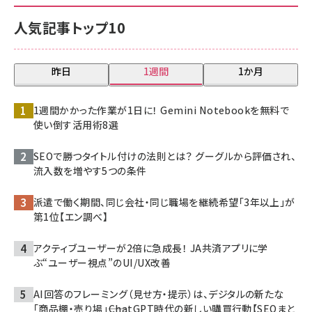
人気記事トップ10
昨日
1週間
1か月
1週間かかった作業が1日に！ Gemini Notebookを無料で
使い倒す活用術8選
SEOで勝つタイトル付けの法則とは？ グーグルから評価され、
流入数を増やす5つの条件
派遣で働く期間、同じ会社・同じ職場を継続希望「3年以上」が
第1位【エン調べ】
アクティブユーザーが2倍に急成長！ JA共済アプリに学
ぶ“ユーザー視点”のUI/UX改善
AI回答のフレーミング（見せ方・提示）は、デジタルの新たな
「商品棚・売り場」――ChatGPT時代の新しい購買行動【SEOまと