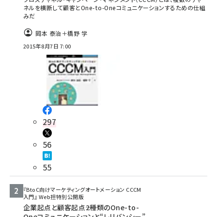
ネルを横断して顧客とOne-to-Oneコミュニケーションするための仕組
みだ
岡本 泰治＋橋野 学
2015年8月7日 7:00
297
56
55
『BtoC向けマーケティングオートメーション CCCM
入門』 Web担特別公開版
企業起点と顧客起点――2種類のOne-to-
Oneコミュニケーションと“レリバンシー”