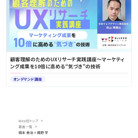
顧客理解のためのUXリサーチ実践講座～マーケティ
ング成果を10倍に高める“気づき”の技術
オンデマンド講座
Web担トップ
著者一覧
パ
岡本 泰治＋橋野 学