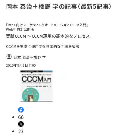
岡本 泰治＋橋野 学の記事（最新5記事）
『BtoC向けマーケティングオートメーション CCCM入門』
Web担特別公開版
実践CCCM ～CCCM運用の基本的なプロセス
CCCMを実際に運用する具体的な手順を解説
岡本 泰治＋橋野 学
2015年9月3日 7:00
66
23