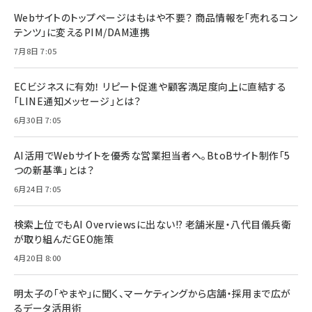
Webサイトのトップページはもはや不要？ 商品情報を「売れるコン
テンツ」に変えるPIM/DAM連携
7月8日 7:05
ECビジネスに有効！ リピート促進や顧客満足度向上に直結する
「LINE通知メッセージ」とは？
6月30日 7:05
AI活用でWebサイトを優秀な営業担当者へ。BtoBサイト制作「5
つの新基準」とは？
6月24日 7:05
検索上位でもAI Overviewsに出ない!? 老舗米屋・八代目儀兵衛
が取り組んだGEO施策
4月20日 8:00
明太子の「やまや」に聞く、マーケティングから店舗・採用まで広が
るデータ活用術