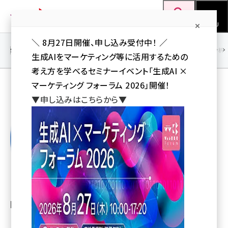
メ
Web担当者Forum
イ
検索
MENU
ン
＼ 8月27日開催、申し込み受付中！ ／
コ
SEO
マーケティング／広告
AI
SNS
アクセス解析／データ分析
生成AIをマーケティング等に活用するための
ン
考え方を学べるセミナーイベント「生成AI ×
テ
マーケティング フォーラム 2026」開催！
ン
岡本 泰治＋橋野 学
▼申し込みはこちらから▼
ツ
seo (3528)
に
ai (2811)
移
動
youtube (2439)
note (2315)
セミナー (2308)
岡本 泰治（おかもと やすはる）
z世代 (1623)
meo (1277)