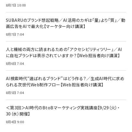
8月7日 10:00
SUBARUのブランド想起戦略／AI活用のカギは「量」より「質」／動
画広告をAIで最大化【マーケター向け講演】
8月7日 7:04
人と機械の両方に読まれるための「アクセシビリティツリー」／AI
に自社ブランドは表示されていますか？【Web担当者向け講演】
8月6日 7:04
AI検索時代“選ばれるブランド”はどう作る？／生成AI時代に求め
られる次世代Web制作フロー【Web担当者向け講演】
8月5日 7:04
＜第3回＞AI時代のBtoBマーケティング実践講座【9/29（火）・
30（水）開催】
8月4日 9:00