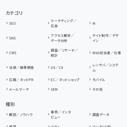
カテゴリ
マーケティング／
SEO
AI
広告
アクセス解析／
サイト制作／デザ
SNS
データ分析
イン
調査／リサーチ／
CMS
Web担当者／仕事
統計
レンサバ／システ
法律／標準規格
UX／CX
ム
広報／ネットPR
EC／ネットショップ
モバイル
メールマーケ
SEM
その他
種別
事例／インタ
解説／ノウハウ
調査データ
ビュー
書評
コラム
マンガ/小説