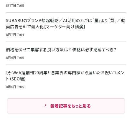
8月7日 7:05
SUBARUのブランド想起戦略／AI活用のカギは「量」より「質」／動
画広告をAIで最大化【マーケター向け講演】
8月7日 7:04
価格を伏せて集客する良い方法は？ 価格は必ず記載すべき？
8月6日 7:05
祝・Web担創刊20周年！ 各業界の専門家から届いたお祝いコメン
ト（SEO編）
8月6日 7:05
新着記事をもっと見る