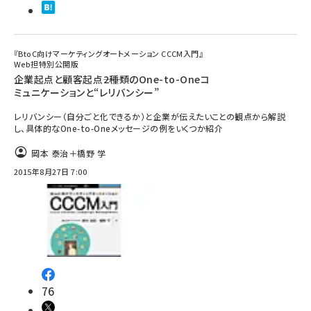
『BtoC向けマーケティングオートメーション CCCM入門』
Web担特別公開版
企業起点と顧客起点――2種類のOne-to-Oneコ
ミュニケーションと“レリバンシー”
レリバンシー（自分ごと化できるか）と企業が伝えたいことの観点から解説
し、具体的なOne-to-Oneメッセージの例をいくつか紹介
岡本 泰治＋橋野 学
2015年8月27日 7:00
76