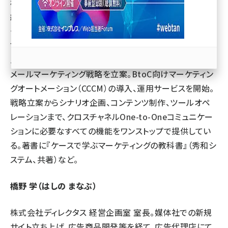
株式会社ディレクタス 代表取締役。株式会社リクルートを
経て1993年株式会社ディレクタスを設立、以後一貫して
llmo (1166)
データベースマーケティングに携わる。1999年よりEメール
マーケティング支援サービスを開始し、航空会社、自動車
メーカー、総合電機メーカーなど数多くの大手企業のE
メールマーケティング戦略を立案。BtoC向けマーケティン
グオートメーション（CCCM）の導入、運用サービスを開始。
戦略立案からシナリオ企画、コンテンツ制作、ツールオペ
レーションまで、クロスチャネルOne-to-Oneコミュニケー
ションに必要なすべての機能をワンストップで提供してい
る。著書に『ケースで学ぶマーケティングの教科書』（秀和シ
ステム、共著）など。
橋野 学（はしの まなぶ）
株式会社ディレクタス 経営企画室 室長。媒体社での新規
サイト立ち上げ、広告商品開発等を経て、広告代理店にて