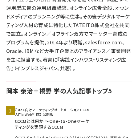
運用型広告の運用組織構築、オンライン広告全般、オウン
ドメディアのプランニング等に従事。その後デジタルマーケ
ティング人材の育成に特化したTATEITO株式会社を共同
で設立。オンライン／オフライン双方でマーケター育成の
プログラムを提供。2014年より現職。salesforce.com、
Oracle、IBMなど大手IT企業とのアライアンス／事業開発
を主に担当する。著書に『実践インハウス・リスティング広
告』（インプレスジャパン、共著）。
岡本 泰治＋橋野 学の人気記事トップ5
『BtoC向けマーケティングオートメーション CCCM
入門』 Web担特別公開版
CCCMとは何か ～One-to-Oneマーケ
ティングを実現するCCCM
クロスチャネル・キャンペーン・マネジメント（CCCM）とは、複数のチャ