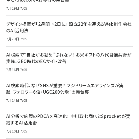
7月29日 7:05
デザイン提案が「2週間→2日に」 設立22年を迎えるWeb制作会社
のAI活用法
7月28日 7:05
AI検索で“自社がお勧め”されない！ お米ギフトの八代目儀兵衛が
実践、GEO時代のECサイト改善
7月16日 7:05
AI検索時代、なぜSNSが重要？ フジドリームエアラインズが実
践“フォロワー6倍・UGC200％増”の舞台裏
7月14日 7:05
AI分析で施策のPDCAを高速化！ 中川政七商店とSprocketが実
践するAI活用術
7月10日 7:05