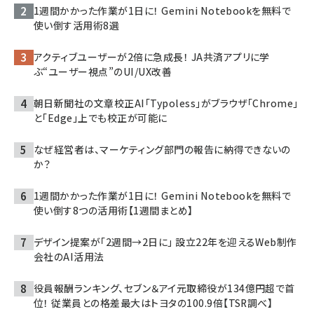
1週間かかった作業が1日に！ Gemini Notebookを無料で
使い倒す活用術8選
アクティブユーザーが2倍に急成長！ JA共済アプリに学
ぶ“ユーザー視点”のUI/UX改善
朝日新聞社の文章校正AI「Typoless」がブラウザ「Chrome」
と「Edge」上でも校正が可能に
なぜ経営者は、マーケティング部門の報告に納得できないの
か？
1週間かかった作業が1日に！ Gemini Notebookを無料で
使い倒す8つの活用術【1週間まとめ】
デザイン提案が「2週間→2日に」 設立22年を迎えるWeb制作
会社のAI活用法
役員報酬ランキング、セブン＆アイ元取締役が134億円超で首
位！ 従業員との格差最大はトヨタの100.9倍【TSR調べ】