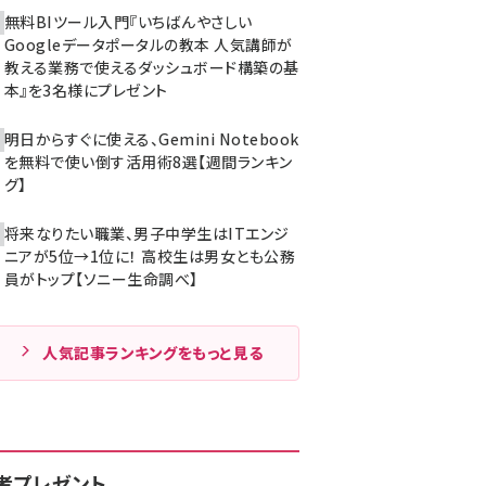
無料BIツール入門『いちばんやさしい
Googleデータポータルの教本 人気講師が
教える業務で使えるダッシュボード構築の基
本』を3名様にプレゼント
明日からすぐに使える、Gemini Notebook
を無料で使い倒す活用術8選【週間ランキン
グ】
将来なりたい職業、男子中学生はITエンジ
ニアが5位→1位に！ 高校生は男女とも公務
員がトップ【ソニー生命調べ】
人気記事ランキングをもっと見る
者プレゼント