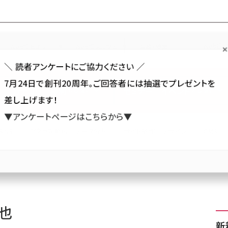
Forum
Web担
Web担ビギナー
Web担メルマガ
連載・特集
＼ 読者アンケートにご協力ください ／
7月24日で創刊20周年。ご回答者には抽選でプレゼントを
カテゴリ／種別
セミナー／イベント
から探す
から探す
差し上げます！
▼アンケートページはこちらから▼
SNS
アクセス解析／データ分析
サイト制作／デザイン
CMS
大也
新