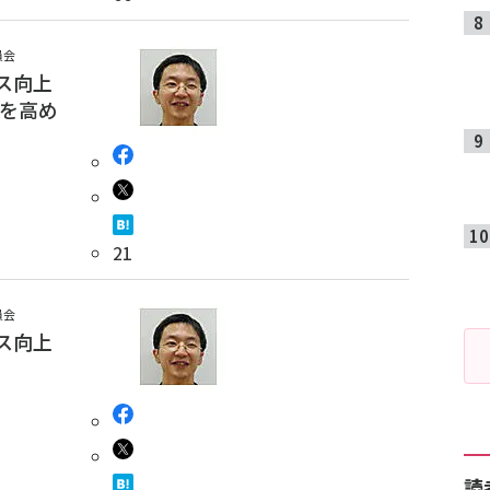
員会
ス向上
性を高め
21
員会
ス向上
読