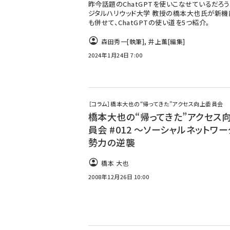
昨今話題のChatGPTを使いこなせているだろう
ジタルハリウッド大学 教授の橋本大也氏が新機能
も併せて、ChatGPTの使い道を5つ紹介。
森田秀一
[執筆]
,
井上薫
[編集]
2024年1月24日 7:00
［コラム］橋本大也の“帰ってきた”アクセス向上委員会
橋本大也の“帰ってきた”アクセス
員会 #012 〜ソーシャルネットワー
勢力の逆襲
橋本 大也
2008年12月26日 10:00