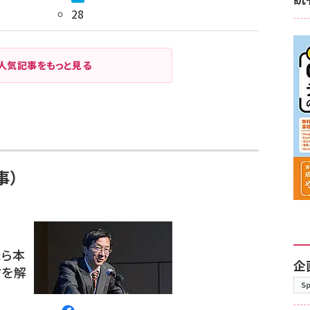
28
人気記事をもっと見る
事）
たら本
企
方を解
S