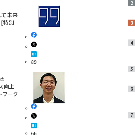
て未来――
[特別
89
員会
ス向上
ットワーク
66