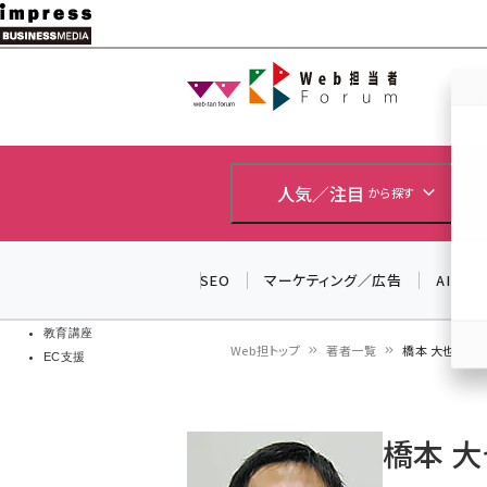
メ
イ
Web担当者
Web担当者
ン
EC担当者
コ
製品導入
ン
企業IT
ソフト開発
テ
人気／注目
から探す
IoT・AI
ン
DCクラウド
研究・調査
ツ
SEO
マーケティング／広告
AI
エネルギー
に
ドローン
移
教育講座
Web担トップ
著者一覧
橋本 大也
EC支援
動
パ
ン
橋本 
く