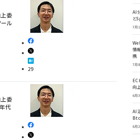
A
向上委
とS
ツール
7月1
W
情報
携
7月8
29
E
向
6月3
向上委
に年代
A
Bt
6月2