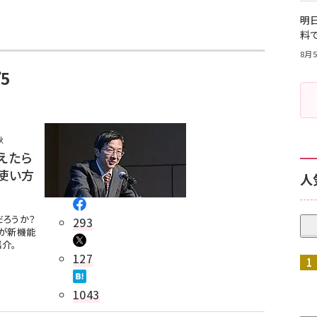
明日
料
8月5
5
秋
使えたら
使い方
人
だろうか？
293
氏が新機能
紹介。
127
1043