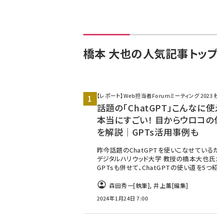
橋本 大也の人気記事トップ
【レポート】Web担当者Forumミーティング 2023 
話題の「ChatGPT」こんなに
本当にすごい！ 目からウロコの
を解説｜GPTs活用事例も
昨今話題のChatGPTを使いこなせている
デジタルハリウッド大学 教授の橋本大也
GPTsも併せて、ChatGPTの使い道を5つ
森田秀一
[執筆]
,
井上薫
[編集]
2024年1月24日 7:00