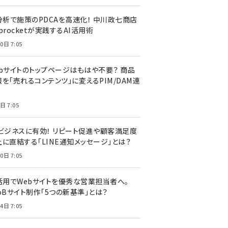
I分析で施策のPDCAを高速化！ 中川政七商店
procketが実践するAI活用術
0日 7:05
ebサイトのトップページはもはや不要？ 商品
を「売れるコンテンツ」に変えるPIM/DAM連
日 7:05
Cビジネスに有効！ リピート促進や顧客満足度
上に直結する「LINE通知メッセージ」とは？
0日 7:05
I活用でWebサイトを優秀な営業担当者へ。
oBサイト制作「5つの新基準」とは？
4日 7:05