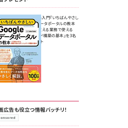
無料BIツール入門『いちばんやさし
いGoogleデータポータルの教本
人気講師が教える業務で使える
ダッシュボード構築の基本』を3名
様にプレゼント
7月31日 10:00
画広告も役立つ情報バッチリ！
ponsored