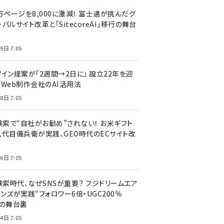
万ページを8,000に激減！ 富士通が挑んだグ
バルサイト改革と「SitecoreAI」移行の舞台
9日 7:05
ザイン提案が「2週間→2日に」 設立22年を迎
るWeb制作会社のAI活用法
8日 7:05
I検索で“自社がお勧め”されない！ お米ギフト
八代目儀兵衛が実践、GEO時代のECサイト改
6日 7:05
検索時代、なぜSNSが重要？ フジドリームエア
ンズが実践“フォロワー6倍・UGC200％
”の舞台裏
4日 7:05