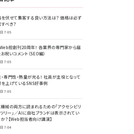
z世代 (1622)
格を伏せて集客する良い方法は？ 価格は必ず
meo (1275)
載すべき？
llmo (1163)
日 7:05
・Web担創刊20周年！ 各業界の専門家から届
お祝いコメント（SEO編）
日 7:05
性・専門性・熱量が光る！ 社員が主役となって
果を上げているSNS好事例
日 7:05
と機械の両方に読まれるための「アクセシビリ
ィツリー」／AIに自社ブランドは表示されてい
すか？【Web担当者向け講演】
日 7:04