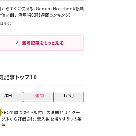
からすぐに使える、Gemini Notebookを無
で使い倒す活用術8選【週間ランキング】
日 8:00
新着記事をもっと見る
気記事トップ10
昨日
1週間
1か月
SEOで勝つタイトル付けの法則とは？ グー
グルから評価され、流入数を増やす5つの条
件