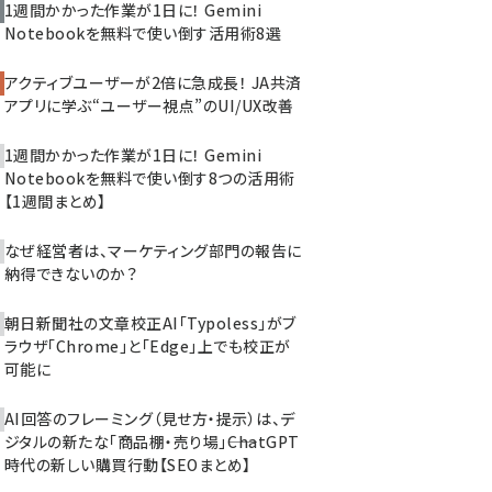
1週間かかった作業が1日に！ Gemini
Notebookを無料で使い倒す活用術8選
アクティブユーザーが2倍に急成長！ JA共済
アプリに学ぶ“ユーザー視点”のUI/UX改善
1週間かかった作業が1日に！ Gemini
Notebookを無料で使い倒す8つの活用術
【1週間まとめ】
なぜ経営者は、マーケティング部門の報告に
納得できないのか？
朝日新聞社の文章校正AI「Typoless」がブ
ラウザ「Chrome」と「Edge」上でも校正が
可能に
AI回答のフレーミング（見せ方・提示）は、デ
ジタルの新たな「商品棚・売り場」――ChatGPT
時代の新しい購買行動【SEOまとめ】