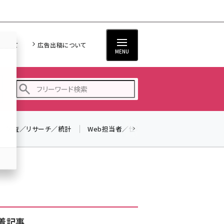
について
広告出稿について
MENU
調査／リサーチ／統計
Web担当者／仕事
法律／標準規格
seo (3524)
ai (2804)
youtube (2431)
note (2312)
セミナー (2306)
着記事