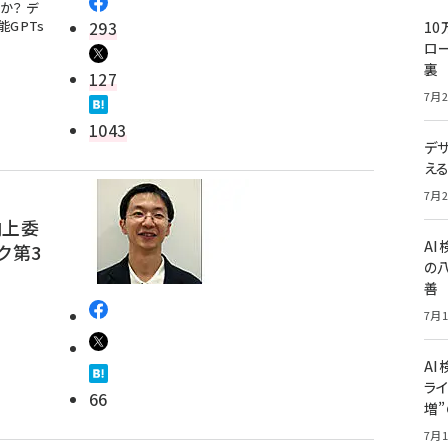
か？ デ
GPTs
293
10
ロー
裏
127
7月2
1043
デ
え
7月2
向上委
A
ク第3
の
善
7月1
AI
ライ
66
増
7月1