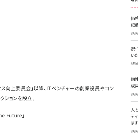
価
記
8月6
祝
いた
8月6
個
成
ス向上委員会」以降、ITベンチャーの創業役員やコン
8月6
セクションを設立。
人
e Future」
テ
ま
8月6