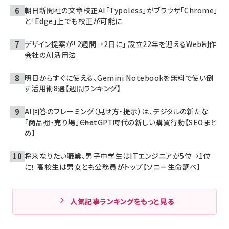
朝日新聞社の文章校正AI「Typoless」がブラウザ「Chrome」
と「Edge」上でも校正が可能に
デザイン提案が「2週間→2日に」 設立22年を迎えるWeb制作
会社のAI活用法
明日からすぐに使える、Gemini Notebookを無料で使い倒
す活用術8選【週間ランキング】
AI回答のフレーミング（見せ方・提示）は、デジタルの新たな
「商品棚・売り場」――ChatGPT時代の新しい購買行動【SEOまと
め】
将来なりたい職業、男子中学生はITエンジニアが5位→1位
に！ 高校生は男女とも公務員がトップ【ソニー生命調べ】
人気記事ランキングをもっと見る