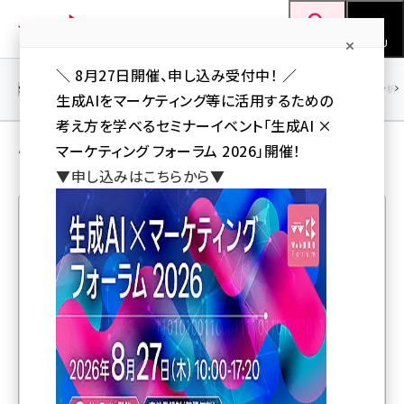
メ
Web担当者Forum
イ
検索
MENU
ン
＼ 8月27日開催、申し込み受付中！ ／
コ
SEO
マーケティング／広告
AI
SNS
アクセス解析／データ分析
生成AIをマーケティング等に活用するための
ン
考え方を学べるセミナーイベント「生成AI ×
テ
ランキング／まとめ の 解説記事
マーケティング フォーラム 2026」開催！
ン
▼申し込みはこちらから▼
ツ
seo (3528)
に
ai (2811)
移
人気記事ランキング
動
youtube (2439)
note (2315)
そのドメイン、手放して大丈夫？ 企業のブランド資産を守
セミナー (2308)
るドメイン運用の基本【必読4選】
z世代 (1623)
セミナー満足度 ランキングTop10【Web担当者Forum
meo (1277)