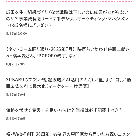
成果を生む組織づくり『なぜ戦略は正しいのに成果があがらない
のか？ 事業成長をリードするデジタルマーケティング・マネジメン
ト』を3名様にプレゼント
8月7日 10:00
【ネットミーム振り返り・2026年7月】「映画ちいかわ」「佐藤二朗さ
ん・橋本愛さん」「POPOPO終了」など
8月7日 7:05
SUBARUのブランド想起戦略／AI活用のカギは「量」より「質」／動
画広告をAIで最大化【マーケター向け講演】
8月7日 7:04
価格を伏せて集客する良い方法は？ 価格は必ず記載すべき？
8月6日 7:05
祝・Web担創刊20周年！ 各業界の専門家から届いたお祝いコメン