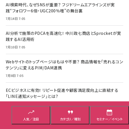
AI検索時代、なぜSNSが重要？ フジドリームエアラインズが実
践“フォロワー6倍・UGC200％増”の舞台裏
7月14日 7:05
AI分析で施策のPDCAを高速化！ 中川政七商店とSprocketが実
践するAI活用術
7月10日 7:05
Webサイトのトップページはもはや不要？ 商品情報を「売れるコン
テンツ」に変えるPIM/DAM連携
7月8日 7:05
ECビジネスに有効！ リピート促進や顧客満足度向上に直結する
「LINE通知メッセージ」とは？
6月30日 7:05
AI活用でWebサイトを優秀な営業担当者へ。BtoBサイト制作「5
人気／注目
カテゴリ／種別
セミナー／イベント
つの新基準」とは？