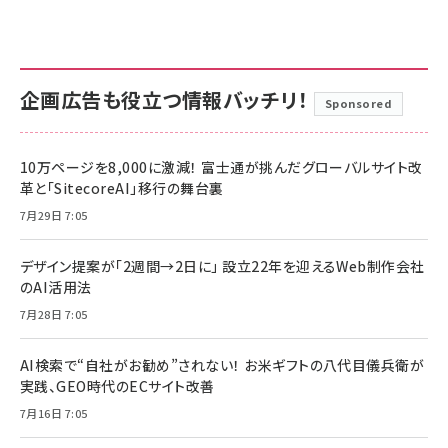
企画広告も役立つ情報バッチリ！
Sponsored
10万ページを8,000に激減！ 富士通が挑んだグローバルサイト改
革と「SitecoreAI」移行の舞台裏
7月29日 7:05
デザイン提案が「2週間→2日に」 設立22年を迎えるWeb制作会社
のAI活用法
7月28日 7:05
AI検索で“自社がお勧め”されない！ お米ギフトの八代目儀兵衛が
実践、GEO時代のECサイト改善
7月16日 7:05