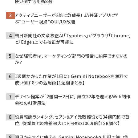
使い倒す活用術8選
アクティブユーザーが2倍に急成長！ JA共済アプリに学
ぶ“ユーザー視点”のUI/UX改善
朝日新聞社の文章校正AI「Typoless」がブラウザ「Chrome」
と「Edge」上でも校正が可能に
なぜ経営者は、マーケティング部門の報告に納得できないの
か？
1週間かかった作業が1日に！ Gemini Notebookを無料で
使い倒す8つの活用術【1週間まとめ】
デザイン提案が「2週間→2日に」 設立22年を迎えるWeb制作
会社のAI活用法
役員報酬ランキング、セブン＆アイ元取締役が134億円超で首
位！ 従業員との格差最大はトヨタの100.9倍【TSR調べ】
明日からすぐに使える、Gemini Notebookを無料で使い倒