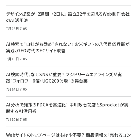
デザイン提案が「2週間→2日に」 設立22年を迎えるWeb制作会社
のAI活用法
7月28日 7:05
AI検索で“自社がお勧め”されない！ お米ギフトの八代目儀兵衛が
実践、GEO時代のECサイト改善
7月16日 7:05
AI検索時代、なぜSNSが重要？ フジドリームエアラインズが実
践“フォロワー6倍・UGC200％増”の舞台裏
7月14日 7:05
AI分析で施策のPDCAを高速化！ 中川政七商店とSprocketが実
践するAI活用術
7月10日 7:05
Webサイトのトップページはもはや不要？ 商品情報を「売れるコン