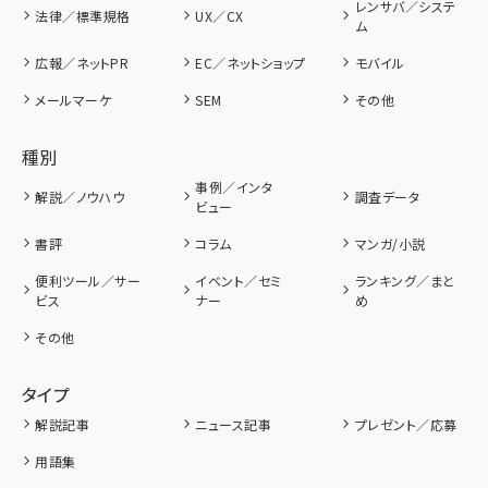
レンサバ／システ
法律／標準規格
UX／CX
ム
広報／ネットPR
EC／ネットショップ
モバイル
メールマーケ
SEM
その他
種別
事例／インタ
解説／ノウハウ
調査データ
ビュー
書評
コラム
マンガ/小説
便利ツール／サー
イベント／セミ
ランキング／まと
ビス
ナー
め
その他
タイプ
解説記事
ニュース記事
プレゼント／応募
用語集