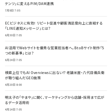
テンツ」に変えるPIM/DAM連携
7月8日 7:05
ECビジネスに有効！ リピート促進や顧客満足度向上に直結する
「LINE通知メッセージ」とは？
6月30日 7:05
AI活用でWebサイトを優秀な営業担当者へ。BtoBサイト制作「5
つの新基準」とは？
6月24日 7:05
検索上位でもAI Overviewsに出ない!? 老舗米屋・八代目儀兵衛
が取り組んだGEO施策
4月20日 8:00
明太子の「やまや」に聞く、マーケティングから店舗・採用まで広が
るデータ活用術
4月14日 7:05