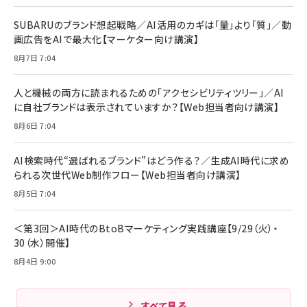
SUBARUのブランド想起戦略／AI活用のカギは「量」より「質」／動
画広告をAIで最大化【マーケター向け講演】
8月7日 7:04
人と機械の両方に読まれるための「アクセシビリティツリー」／AI
に自社ブランドは表示されていますか？【Web担当者向け講演】
8月6日 7:04
AI検索時代“選ばれるブランド”はどう作る？／生成AI時代に求め
られる次世代Web制作フロー【Web担当者向け講演】
8月5日 7:04
＜第3回＞AI時代のBtoBマーケティング実践講座【9/29（火）・
30（水）開催】
8月4日 9:00
すべて見る