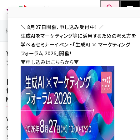
メ
Web担当者Forum
イ
検索
MENU
ン
＼ 8月27日開催、申し込み受付中！ ／
コ
SEO
マーケティング／広告
AI
SNS
アクセス解析／データ分析
生成AIをマーケティング等に活用するための考え方を
ン
学べるセミナーイベント「生成AI × マーケティング
テ
Yahoo! JAPAN マーケティングソリューション
フォーラム 2026」開催！
ン
ブログ
▼申し込みはこちらから▼
ツ
seo (3528)
に
【事例公開】テレビドラマ連動で「好意度」約8
ai (2811)
移
倍アップ。ファンターゲティングの効果とは（Ｓ
動
youtube (2439)
ＭＢＣ日興証券株式会社）
note (2315)
セミナー (2308)
Yahoo! JAPAN マーケティングソリューション ブログ
6 years ago
z世代 (1623)
ＳＭＢＣ日興証券株式会社は、企業イメージ向上のための
meo (1277)