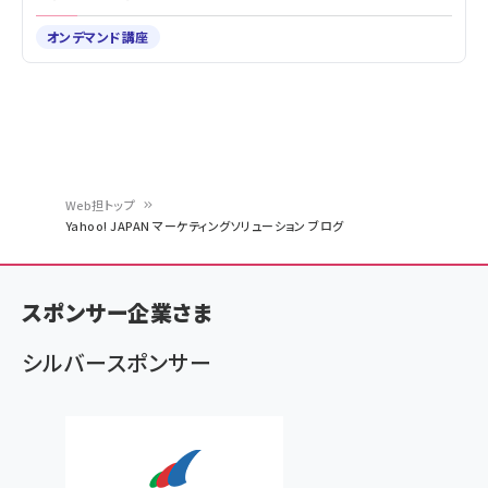
オンデマンド講座
Web担トップ
Yahoo! JAPAN マーケティングソリューション ブログ
パ
ン
スポンサー企業さま
く
ず
シルバースポンサー