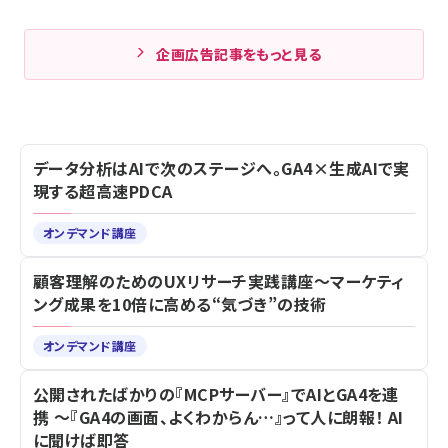
企画広告記事をもっと見る
データ分析はAIで次のステージへ。GA4×生成AIで実
現する超高速PDCA
オンデマンド講座
顧客理解のためのUXリサーチ実践講座～マーケティ
ング成果を10倍に高める“気づき”の技術
オンデマンド講座
公開されたばかりの『MCPサーバー』でAIとGA4を連
携 ～『GA4の画面、よくわからん…』って人に朗報！ AI
に聞けば即答