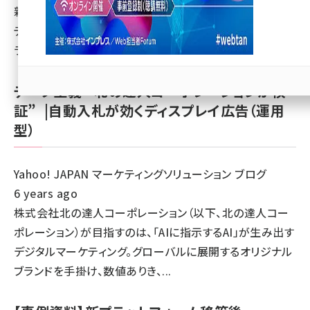
新しいターゲティング手法「ファンターゲティング」を活用。
llmo (1166)
テレビドラマ、テレビCMとのクロスメディア効果により、ブ
ランディングに成功しました。&qu...
データ主義 “北の達人コーポレーションが検
証” |自動入札が効くディスプレイ広告（運用
型）
Yahoo! JAPAN マーケティングソリューション ブログ
6 years ago
株式会社北の達人コーポレーション（以下、北の達人コー
ポレーション）が目指すのは、「AIに指示するAI」が生み出す
デジタルマーケティング。グローバルに展開するオリジナル
ブランドを手掛け、数値ありき、...