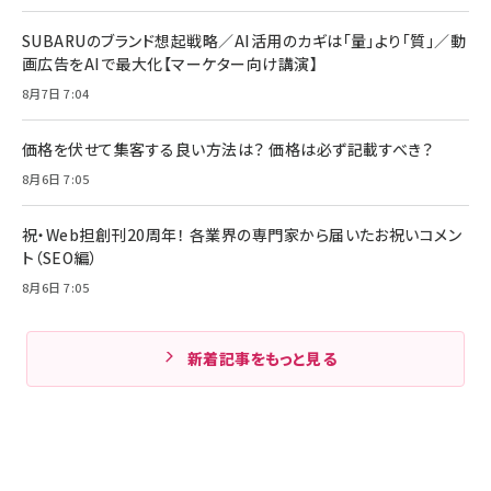
SUBARUのブランド想起戦略／AI活用のカギは「量」より「質」／動
画広告をAIで最大化【マーケター向け講演】
8月7日 7:04
価格を伏せて集客する良い方法は？ 価格は必ず記載すべき？
8月6日 7:05
祝・Web担創刊20周年！ 各業界の専門家から届いたお祝いコメン
ト（SEO編）
8月6日 7:05
新着記事をもっと見る