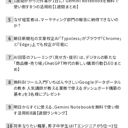
1週間かかった作業が1日に！ Gemini Notebookを無料で
使い倒す8つの活用術【1週間まとめ】
なぜ経営者は、マーケティング部門の報告に納得できないの
か？
朝日新聞社の文章校正AI「Typoless」がブラウザ「Chrome」
と「Edge」上でも校正が可能に
AI回答のフレーミング（見せ方・提示）は、デジタルの新たな
「商品棚・売り場」――ChatGPT時代の新しい購買行動【SEOまと
め】
無料BIツール入門『いちばんやさしいGoogleデータポータル
の教本 人気講師が教える業務で使えるダッシュボード構築の
基本』を3名様にプレゼント
明日からすぐに使える、Gemini Notebookを無料で使い倒
す活用術8選【週間ランキング】
将来なりたい職業、男子中学生はITエンジニアが5位→1位