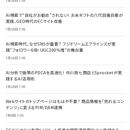
7月28日 7:05
AI検索で“自社がお勧め”されない！ お米ギフトの八代目儀兵衛が
実践、GEO時代のECサイト改善
7月16日 7:05
AI検索時代、なぜSNSが重要？ フジドリームエアラインズが実
践“フォロワー6倍・UGC200％増”の舞台裏
7月14日 7:05
AI分析で施策のPDCAを高速化！ 中川政七商店とSprocketが実
践するAI活用術
7月10日 7:05
Webサイトのトップページはもはや不要？ 商品情報を「売れるコン
テンツ」に変えるPIM/DAM連携
7月8日 7:05
ECビジネスに有効！ リピート促進や顧客満足度向上に直結する