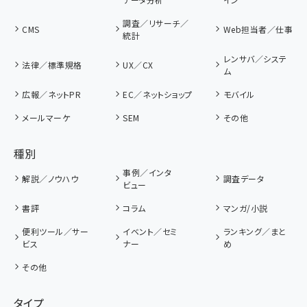
調査／リサーチ／
CMS
Web担当者／仕事
統計
レンサバ／システ
法律／標準規格
UX／CX
ム
広報／ネットPR
EC／ネットショップ
モバイル
メールマーケ
SEM
その他
種別
事例／インタ
解説／ノウハウ
調査データ
ビュー
書評
コラム
マンガ/小説
便利ツール／サー
イベント／セミ
ランキング／まと
ビス
ナー
め
その他
タイプ