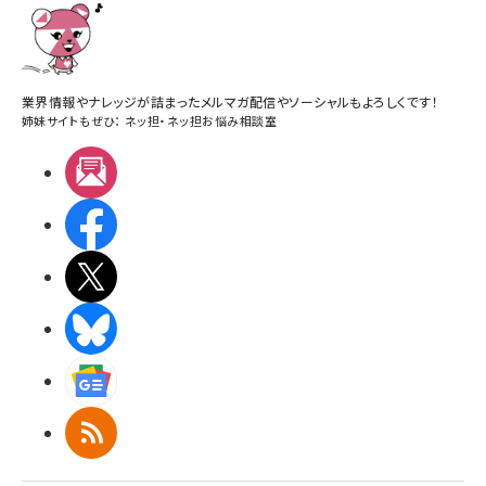
業界情報やナレッジが詰まったメルマガ配信やソーシャルもよろしくです！
姉妹サイトもぜひ：
ネッ担
・
ネッ担お悩み相談室
メルマガ
Facebook
X(エックス)
BlueSky
Googleニュース
RSS