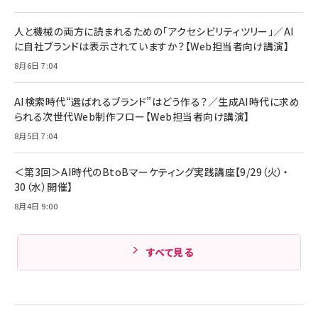
￥1,870
￥4,192
全ワイヤレスイヤホン/アクティブノイズキャンセリ
ング/マルチポイント接続 / 最大50時間再生 / PSE
人と機械の両方に読まれるための「アクセシビリティツリー」／AI
技術基準適合】ブラック
￥5,990
組織の成果を最大化する ルールのデザイン
サッポロ 生ビール 黒ラベル 350ml 缶 24本 ビー
に自社ブランドは表示されていますか？【Web担当者向け講演】
ル ケース買い【6/30応募〆切! 黒ラベルビヤセラー
￥1,980
8月6日 7:04
キャンペーン】
Anker PowerLine III Flow USB-C & USB-C
ケーブル Anker絡まないケーブル 240W 結束バン
￥4,857
ド付き USB PD対応 シリコン素材採用 iPhone
AI検索時代“選ばれるブランド”はどう作る？／生成AI時代に求め
17 / 16 / 15 / Galaxy iPad Pro MacBook
￥1,890
られる次世代Web制作フロー【Web担当者向け講演】
Amazonランキングをもっと見る
Pro/Air 各種対応 (1.8m ミッドナイトブラック)
Amazonランキングをもっと見る
8月5日 7:04
Amazonランキングをもっと見る
＜第3回＞AI時代のBtoBマーケティング実践講座【9/29（火）・
30（水）開催】
8月4日 9:00
すべて見る