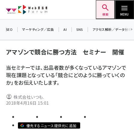
メ
Web担当者Forum
イ
検索
MENU
ン
コ
SEO
マーケティング／広告
AI
SNS
アクセス解析／データ分析
ン
テ
アマゾンで競合に勝つ方法 セミナー 開催
ン
ツ
当セミナーでは、出品者数が多くなっているアマゾンで
seo (3523)
に
現在課題となっている「競合にどのように勝っていくの
ai (2804)
移
か」をお伝えいたします。
動
youtube (2429)
株式会社いつも.
note (2312)
2018年4月16日 15:01
セミナー (2303)
z世代 (1622)
優先するニュース提供元に追加
meo (1275)