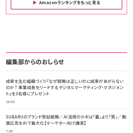
Amazonランキングをもっと見る
Amazon ビジネス・経済関連書籍 の売れ筋ランキン
Amazon 家電＆カメラ の売れ筋ランキング
Amazon パソコン・周辺機器 の売れ筋ランキング
グ
更新日時：2026/06/26 19:00
更新日時：2026/06/26 19:00
更新日時：2026/06/26 19:00
anan(アンアン)2026/07/01号 No.2501[魅
KIOXIA(キオクシア) 旧東芝メモリ microSD
KIOXIA(キオクシア) 旧東芝メモリ microSD
せるカラダ2026／宮舘涼太]
128GB UHS-I Class10 (最大読出速度
128GB UHS-I Class10 (最大読出速度
100MB/s) Nintendo Switch動作確認済 国
100MB/s) Nintendo Switch動作確認済 国
￥880
内サポート正規品 メーカー保証5年
内サポート正規品 メーカー保証5年
￥2,680
￥2,680
KLMEA128G
KLMEA128G
編集部からのおしらせ
anan(アンアン)2026/06/24号 No.2500増
刊 スペシャルエディション[王道エンタメの矜
NIMASO ガラスフィルム iPhone 17 用 保護
Amazon eギフトカード - Amazonロゴ - ク
持／BTS]
フィルム 強化ガラス 耐衝撃 高透過率 指紋防
ラシック
止 貼りやすい ガイド枠付き いPhone17 (6.3
成果を生む組織づくり『なぜ戦略は正しいのに成果があがらない
￥1,100
￥5,000
インチ) 対応 2枚セット DSP25F1698
のか？ 事業成長をリードするデジタルマーケティング・マネジメン
￥1,599
ト』を3名様にプレゼント
anan(アンアン)2026/07/08号
Anker PowerLine III Flow USB-C & USB-
No.2502[2026年後半、あなたの恋と運命／山
【New】Amazon Fire TV Stick HD | 手軽に
C ケーブル Anker絡まないケーブル 240W 結
10:00
田涼介]
ストリーミングをはじめよう | ストリーミングメ
束バンド付き USB PD対応 シリコン素材採用
ディアプレイヤー
iPhone 17 / 16 / 15 / Galaxy iPad Pro
￥880
￥1,890
MacBook Pro/Air 各種対応 (1.8m ミッドナ
SUBARUのブランド想起戦略／AI活用のカギは「量」より「質」／動
￥6,980
イトブラック)
画広告をAIで最大化【マーケター向け講演】
ママ投資家が育休中に１億貯めた株式投資
アサヒ飲料 モンスター エナジー 355ml×24本
7:04
Anker Soundcore P31i (Bluetooth 6.1) 【完