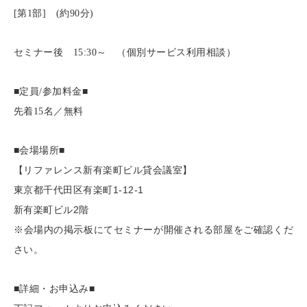
[
第1部] (約90分)
セミナー後 15:30～ （個別サービス利用相談）
■定員/参加料金■
先着15名／無料
■会場場所■
【リファレンス新有楽町ビル貸会議室】
1-12-1
東京都千代田区有楽町
2
新有楽町ビル
階
※会場内の掲示板にてセミナーが開催される部屋をご確認くだ
さい。
■詳細・お申込み■