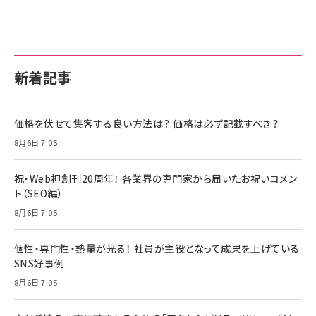
新着記事
価格を伏せて集客する良い方法は？ 価格は必ず記載すべき？
8月6日 7:05
祝・Web担創刊20周年！ 各業界の専門家から届いたお祝いコメン
ト（SEO編）
8月6日 7:05
個性・専門性・熱量が光る！ 社員が主役となって成果を上げている
SNS好事例
8月6日 7:05