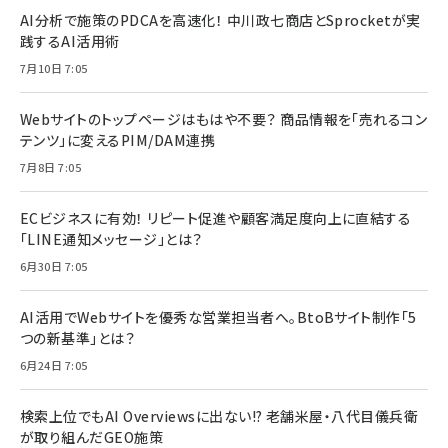
AI分析で施策のPDCAを高速化！ 中川政七商店とSprocketが実
践するAI活用術
7月10日 7:05
Webサイトのトップページはもはや不要？ 商品情報を「売れるコン
テンツ」に変えるPIM/DAM連携
7月8日 7:05
ECビジネスに有効！ リピート促進や顧客満足度向上に直結する
「LINE通知メッセージ」とは？
6月30日 7:05
AI活用でWebサイトを優秀な営業担当者へ。BtoBサイト制作「5
つの新基準」とは？
6月24日 7:05
検索上位でもAI Overviewsに出ない!? 老舗米屋・八代目儀兵衛
が取り組んだGEO施策