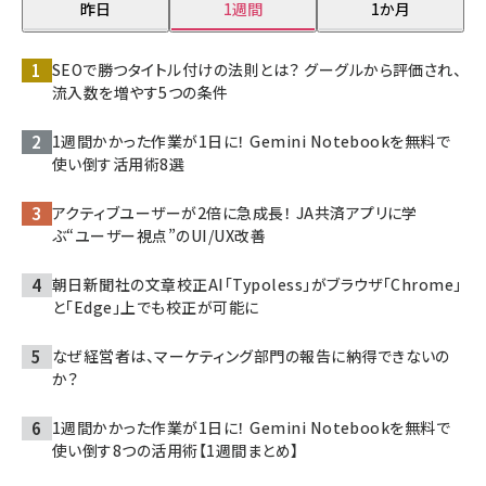
昨日
1週間
1か月
SEOで勝つタイトル付けの法則とは？ グーグルから評価され、
流入数を増やす5つの条件
1週間かかった作業が1日に！ Gemini Notebookを無料で
使い倒す活用術8選
アクティブユーザーが2倍に急成長！ JA共済アプリに学
ぶ“ユーザー視点”のUI/UX改善
朝日新聞社の文章校正AI「Typoless」がブラウザ「Chrome」
と「Edge」上でも校正が可能に
なぜ経営者は、マーケティング部門の報告に納得できないの
か？
1週間かかった作業が1日に！ Gemini Notebookを無料で
使い倒す8つの活用術【1週間まとめ】