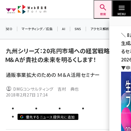
メ
Web担当者Forum
イ
検索
MENU
ン
コ
SEO
マーケティング／広告
AI
SNS
アクセス解析／データ分析
＼ 
ン
生成
テ
九州シリーズ：20兆円市場への経営戦略とは？
るセ
ン
Ｍ＆Ａが貴社の未来を明るくします！
202
ツ
seo (3536)
▼申
に
通販事業拡大のための Ｍ＆Ａ活用セミナー
ai (2818)
移
動
youtube (2444)
DMGコンサルティング 吉村 典也
2018年2月27日 17:14
note (2320)
セミナー (2313)
優先するニュース提供元に追加
z世代 (1629)
meo (1279)