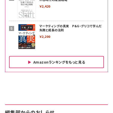
￥2,420
マーケティングの真実 P&G・グリコで学んだ
失敗と成長の法則
￥2,200
Amazonランキングをもっと見る
Amazon ビジネス・経済関連書籍 の売れ筋ランキン
Amazon 家電＆カメラ の売れ筋ランキング
Amazon パソコン・周辺機器 の売れ筋ランキング
グ
更新日時：2026/06/26 19:00
更新日時：2026/06/26 19:00
更新日時：2026/06/26 19:00
anan(アンアン)2026/07/01号 No.2501[魅せる
KIOXIA(キオクシア) 旧東芝メモリ microSD
KIOXIA(キオクシア) 旧東芝メモリ microSD
カラダ2026／宮舘涼太]
128GB UHS-I Class10 (最大読出速度
128GB UHS-I Class10 (最大読出速度
100MB/s) Nintendo Switch動作確認済 国内
100MB/s) Nintendo Switch動作確認済 国内
￥880
サポート正規品 メーカー保証5年 KLMEA128G
サポート正規品 メーカー保証5年 KLMEA128G
￥2,680
￥2,680
編集部からのおしらせ