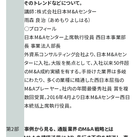
そのトレンドなどについて。
講師：株式会社日本M&Aセンター
雨森 良治 （あめもり よしはる）
○プロフィール
日本M&Aセンター上席執行役員 西日本事業部
長 事業法人部長
外資系コンサルティング会社より、日本M&Aセン
ターに入社。大阪を拠点とし て、入社以来50件超
のM&A成約実績を有する。手掛けた業界は多岐
にわたり、 多くの業種に精通した西日本屈指の
M&Aプレーヤー。社内の年間最優秀社員 賞を複
数回受賞。2016年4月より日本M&Aセンター西日
本統括上席執行役員。
第2部
事例から見る、 通販業界のＭ＆Ａ戦略とは