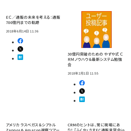
ＥＣ／通販の未来を考える：通販
700憶円までの軌跡
2018年6月14日 11:36
30億円突破のための やずや式 Ｃ
ＲＭノウハウ＆最新システム勉強
会
2018年2月1日 11:55
アメリカ ラスベガス＆シアトル
CRMのヒントは、常に現場にあ
Zappos& Amazon視察ツアー
り！ 『ふくや』さまEC通販見学会in