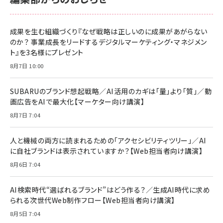
anan(アンアン)2026/06/24号 No.2500増刊
スペシャルエディション[王道エンタメの矜持／
NIMASO ガラスフィルム iPhone 17 用 保護フィ
Amazon eギフトカード - Amazonロゴ - クラ
BTS]
ルム 強化ガラス 耐衝撃 高透過率 指紋防止 貼りや
シック
すい ガイド枠付き いPhone17 (6.3インチ) 対応
成果を生む組織づくり『なぜ戦略は正しいのに成果があがらない
￥1,100
￥5,000
2枚セット DSP25F1698
のか？ 事業成長をリードするデジタルマーケティング・マネジメン
￥1,599
ト』を3名様にプレゼント
anan(アンアン)2026/07/08号 No.2502[2026
Anker PowerLine III Flow USB-C & USB-C
年後半、あなたの恋と運命／山田涼介]
【New】Amazon Fire TV Stick HD | 手軽にスト
ケーブル Anker絡まないケーブル 240W 結束バン
8月7日 10:00
リーミングをはじめよう | ストリーミングメディアプ
ド付き USB PD対応 シリコン素材採用 iPhone
￥880
レイヤー
17 / 16 / 15 / Galaxy iPad Pro MacBook
￥1,890
Pro/Air 各種対応 (1.8m ミッドナイトブラック)
SUBARUのブランド想起戦略／AI活用のカギは「量」より「質」／動
￥6,980
画広告をAIで最大化【マーケター向け講演】
ママ投資家が育休中に１億貯めた株式投資
アサヒ飲料 モンスター エナジー 355ml×24本
￥1,870
8月7日 7:04
Anker Soundcore P31i (Bluetooth 6.1) 【完
￥4,192
全ワイヤレスイヤホン/アクティブノイズキャンセリ
ング/マルチポイント接続 / 最大50時間再生 / PSE
人と機械の両方に読まれるための「アクセシビリティツリー」／AI
組織の成果を最大化する ルールのデザイン
技術基準適合】ブラック
￥5,990
サッポロ 生ビール 黒ラベル 350ml 缶 24本 ビー
に自社ブランドは表示されていますか？【Web担当者向け講演】
￥1,980
ル ケース買い【6/30応募〆切! 黒ラベルビヤセラー
8月6日 7:04
キャンペーン】
Anker PowerLine III Flow USB-C & USB-C
ケーブル Anker絡まないケーブル 240W 結束バン
￥4,857
ド付き USB PD対応 シリコン素材採用 iPhone
AI検索時代“選ばれるブランド”はどう作る？／生成AI時代に求め
Amazonランキングをもっと見る
17 / 16 / 15 / Galaxy iPad Pro MacBook
￥1,890
られる次世代Web制作フロー【Web担当者向け講演】
Pro/Air 各種対応 (1.8m ミッドナイトブラック)
Amazonランキングをもっと見る
8月5日 7:04