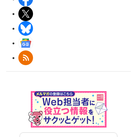
X(エックス)
BlueSky
Googleニュース
RSS