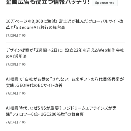
企画広告も役立つ情報バッチリ！
Sponsored
10万ページを8,000に激減！ 富士通が挑んだグローバルサイト改
革と「SitecoreAI」移行の舞台裏
7月29日 7:05
デザイン提案が「2週間→2日に」 設立22年を迎えるWeb制作会社
のAI活用法
7月28日 7:05
AI検索で“自社がお勧め”されない！ お米ギフトの八代目儀兵衛が
実践、GEO時代のECサイト改善
7月16日 7:05
AI検索時代、なぜSNSが重要？ フジドリームエアラインズが実
践“フォロワー6倍・UGC200％増”の舞台裏
7月14日 7:05