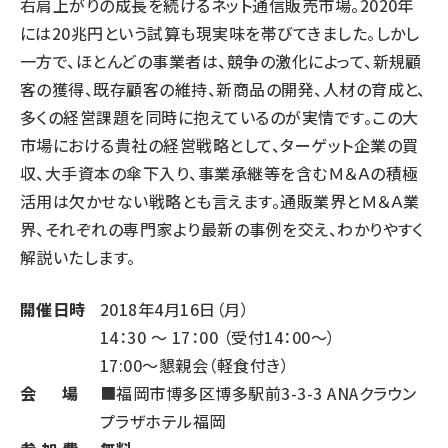
右肩上がりの成長を続けるネット通信販売市場。2020年
には20兆円という試算も現実味を帯びてきました。しかし
一方で、ほとんどの事業者は、競争の激化によって、新規顧
客の獲得、既存顧客の維持、新商品の開発、人材の育成と、
多くの経営課題を同時に抱えているのが実情です。この大
市場における貴社の経営戦略として、ターゲット企業の買
収、大手資本の傘下入り、事業承継等を含むＭ＆Ａの積極
活用は欠かせない戦略とも言えます。通販業界とＭ＆Ａ業
界、それぞれの専門家より最新の事例を交え、わかりやすく
解説いたします。
開催日時
2018年4月16日（月）
14：30 ～ 17：00 （受付14：00～）
17:00〜懇親会（軽食付き）
会 場
■福岡市博多区博多駅前3-3-3 ANAクラウン
プラザホテル福岡