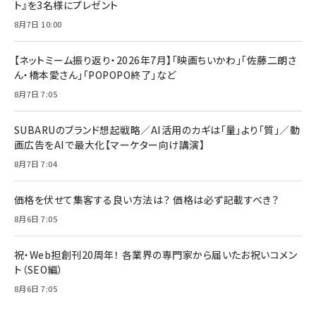
ト』を3名様にプレゼント
8月7日 10:00
【ネットミーム振り返り・2026年7月】「映画ちいかわ」「佐藤二朗さ
ん・橋本愛さん」「POPOPO終了」など
8月7日 7:05
SUBARUのブランド想起戦略／AI活用のカギは「量」より「質」／動
画広告をAIで最大化【マーケター向け講演】
8月7日 7:04
価格を伏せて集客する良い方法は？ 価格は必ず記載すべき？
8月6日 7:05
祝・Web担創刊20周年！ 各業界の専門家から届いたお祝いコメン
ト（SEO編）
8月6日 7:05