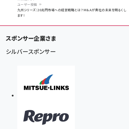
ユーザー投稿
パ
九州シリーズ：20兆円市場への経営戦略とは？Ｍ＆Ａが貴社の未来を明るくし
ます！
ン
く
ず
スポンサー企業さま
シルバースポンサー