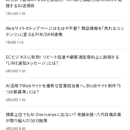
践するAI活用術
7月10日 7:05
Webサイトのトップページはもはや不要？ 商品情報を「売れるコン
テンツ」に変えるPIM/DAM連携
7月8日 7:05
ECビジネスに有効！ リピート促進や顧客満足度向上に直結する
「LINE通知メッセージ」とは？
6月30日 7:05
AI活用でWebサイトを優秀な営業担当者へ。BtoBサイト制作「5
つの新基準」とは？
6月24日 7:05
検索上位でもAI Overviewsに出ない!? 老舗米屋・八代目儀兵衛
が取り組んだGEO施策
4月20日 8:00