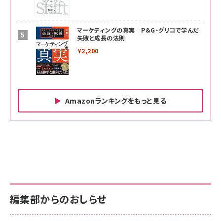
マーケティングの真実 P&G・グリコで学んだ
失敗と成長の法則
￥2,200
Amazonランキングをもっと見る
Amazon ビジネス・経済関連書籍 の売れ筋ランキン
Amazon 家電＆カメラ の売れ筋ランキング
Amazon パソコン・周辺機器 の売れ筋ランキング
グ
更新日時：2026/06/26 19:00
更新日時：2026/06/26 19:00
更新日時：2026/06/26 19:00
anan(アンアン)2026/07/01号 No.2501[魅せる
KIOXIA(キオクシア) 旧東芝メモリ microSD
KIOXIA(キオクシア) 旧東芝メモリ microSD
カラダ2026／宮舘涼太]
128GB UHS-I Class10 (最大読出速度
128GB UHS-I Class10 (最大読出速度
100MB/s) Nintendo Switch動作確認済 国内
100MB/s) Nintendo Switch動作確認済 国内
￥880
サポート正規品 メーカー保証5年 KLMEA128G
サポート正規品 メーカー保証5年 KLMEA128G
￥2,680
￥2,680
編集部からのおしらせ
anan(アンアン)2026/06/24号 No.2500増刊
スペシャルエディション[王道エンタメの矜持／
NIMASO ガラスフィルム iPhone 17 用 保護フィ
Amazon eギフトカード - Amazonロゴ - クラ