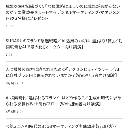
BTS]
ルム 強化ガラス 耐衝撃 高透過率 指紋防止 貼りや
シック
すい ガイド枠付き いPhone17 (6.3インチ) 対応
成果を生む組織づくり『なぜ戦略は正しいのに成果があがらない
￥1,100
￥5,000
2枚セット DSP25F1698
のか？ 事業成長をリードするデジタルマーケティング・マネジメン
￥1,599
ト』を3名様にプレゼント
anan(アンアン)2026/07/08号 No.2502[2026
Anker PowerLine III Flow USB-C & USB-C
年後半、あなたの恋と運命／山田涼介]
【New】Amazon Fire TV Stick HD | 手軽にスト
ケーブル Anker絡まないケーブル 240W 結束バン
10:00
リーミングをはじめよう | ストリーミングメディアプ
ド付き USB PD対応 シリコン素材採用 iPhone
￥880
レイヤー
17 / 16 / 15 / Galaxy iPad Pro MacBook
￥1,890
Pro/Air 各種対応 (1.8m ミッドナイトブラック)
SUBARUのブランド想起戦略／AI活用のカギは「量」より「質」／動
￥6,980
画広告をAIで最大化【マーケター向け講演】
ママ投資家が育休中に１億貯めた株式投資
アサヒ飲料 モンスター エナジー 355ml×24本
￥1,870
7:04
Anker Soundcore P31i (Bluetooth 6.1) 【完
￥4,192
全ワイヤレスイヤホン/アクティブノイズキャンセリ
ング/マルチポイント接続 / 最大50時間再生 / PSE
人と機械の両方に読まれるための「アクセシビリティツリー」／AI
組織の成果を最大化する ルールのデザイン
技術基準適合】ブラック
￥5,990
サッポロ 生ビール 黒ラベル 350ml 缶 24本 ビー
に自社ブランドは表示されていますか？【Web担当者向け講演】
￥1,980
ル ケース買い【6/30応募〆切! 黒ラベルビヤセラー
8月6日 7:04
キャンペーン】
Anker PowerLine III Flow USB-C & USB-C
ケーブル Anker絡まないケーブル 240W 結束バン
￥4,857
ド付き USB PD対応 シリコン素材採用 iPhone
AI検索時代“選ばれるブランド”はどう作る？／生成AI時代に求め
Amazonランキングをもっと見る
17 / 16 / 15 / Galaxy iPad Pro MacBook
￥1,890
られる次世代Web制作フロー【Web担当者向け講演】
Pro/Air 各種対応 (1.8m ミッドナイトブラック)
Amazonランキングをもっと見る
8月5日 7:04
Amazonランキングをもっと見る
＜第3回＞AI時代のBtoBマーケティング実践講座【9/29（火）・