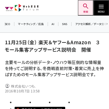
メ
Web担当者Forum
イ
検索
MENU
ン
コ
SEO
マーケティング／広告
AI
SNS
アクセス解析／データ分析
＼ 
ン
7月
テ
11月25日（金） 楽天＆ヤフー＆Amazon ３
差し
ン
モール集客アップサービス説明会 開催
▼ア
ツ
seo (3523)
に
主要モールの分析データ・ノウハウ等圧倒的な情報量
ai (2804)
移
を持ってご説明する、冬商戦直前対策・着実に売上を伸
動
youtube (2429)
ばすためのモール集客アップサービス説明会です。
note (2312)
株式会社いつも.
セミナー (2303)
2016年10月7日 13:58
z世代 (1622)
meo (1275)