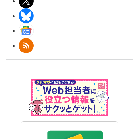
X(エックス)
BlueSky
Googleニュース
RSS