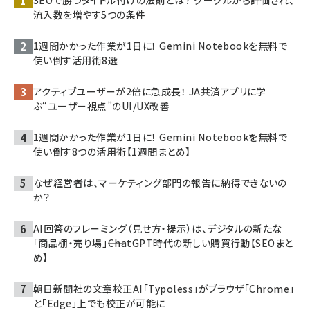
流入数を増やす5つの条件
1週間かかった作業が1日に！ Gemini Notebookを無料で
使い倒す活用術8選
アクティブユーザーが2倍に急成長！ JA共済アプリに学
ぶ“ユーザー視点”のUI/UX改善
1週間かかった作業が1日に！ Gemini Notebookを無料で
使い倒す8つの活用術【1週間まとめ】
なぜ経営者は、マーケティング部門の報告に納得できないの
か？
AI回答のフレーミング（見せ方・提示）は、デジタルの新たな
「商品棚・売り場」――ChatGPT時代の新しい購買行動【SEOまと
め】
朝日新聞社の文章校正AI「Typoless」がブラウザ「Chrome」
と「Edge」上でも校正が可能に