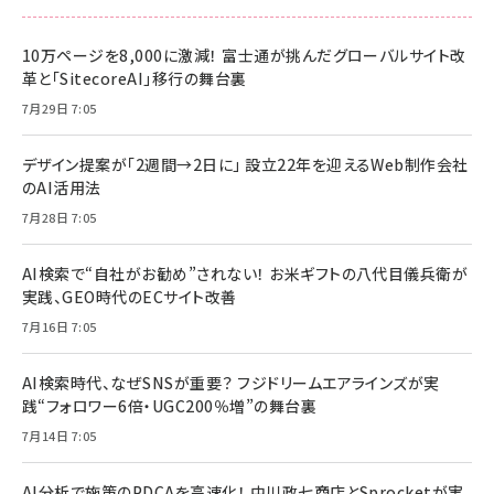
10万ページを8,000に激減！ 富士通が挑んだグローバルサイト改
革と「SitecoreAI」移行の舞台裏
7月29日 7:05
デザイン提案が「2週間→2日に」 設立22年を迎えるWeb制作会社
のAI活用法
7月28日 7:05
AI検索で“自社がお勧め”されない！ お米ギフトの八代目儀兵衛が
実践、GEO時代のECサイト改善
7月16日 7:05
AI検索時代、なぜSNSが重要？ フジドリームエアラインズが実
践“フォロワー6倍・UGC200％増”の舞台裏
7月14日 7:05
AI分析で施策のPDCAを高速化！ 中川政七商店とSprocketが実