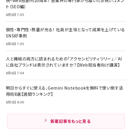
祝・Web担創刊20周年！ 各業界の専門家から届いたお祝いコメン
ト（SEO編）
8月6日 7:05
個性・専門性・熱量が光る！ 社員が主役となって成果を上げている
SNS好事例
8月6日 7:05
人と機械の両方に読まれるための「アクセシビリティツリー」／AI
に自社ブランドは表示されていますか？【Web担当者向け講演】
8月6日 7:04
明日からすぐに使える、Gemini Notebookを無料で使い倒す活
用術8選【週間ランキング】
8月5日 8:00
新着記事をもっと見る