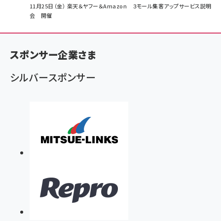
パ
11月25日（金） 楽天＆ヤフー＆Amazon ３モール集客アップサービス説明
会 開催
ン
く
ず
スポンサー企業さま
シルバースポンサー