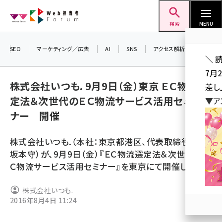
メ
Web担当者Forum
イ
検索
MENU
ン
コ
SEO
マーケティング／広告
AI
SNS
アクセス解析／データ分析
＼ 
ン
7月
テ
株式会社いつも．9月9日（金）東京 ＥＣ物流選
差し
ン
定法＆次世代のＥＣ物流サービス活用セミ
▼ア
ツ
seo (3516)
ナー 開催
に
ai (2799)
移
株式会社いつも.（本社：東京都港区、代表取締役社長：
動
youtube (2420)
坂本守）が、9月9日（金）『ＥＣ物流選定法＆次世代のＥ
Ｃ物流サービス活用セミナー』を東京にて開催します。
note (2308)
セミナー (2296)
株式会社いつも.
2016年8月4日 11:24
z世代 (1617)
meo (1274)