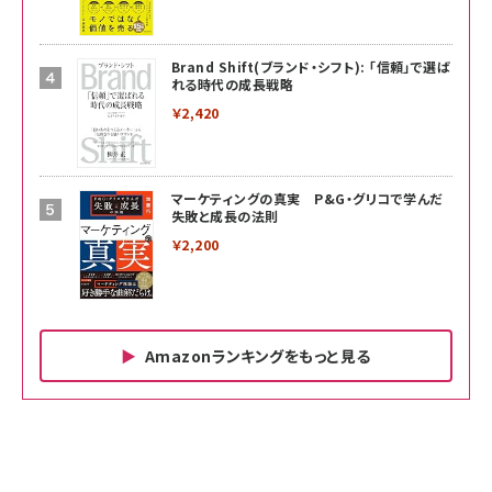
Brand Shift(ブランド・シフト): 「信頼」で選ば
れる時代の成長戦略
￥2,420
マーケティングの真実 P&G・グリコで学んだ
失敗と成長の法則
￥2,200
Amazonランキングをもっと見る
Amazon ビジネス・経済関連書籍 の売れ筋ランキン
Amazon 家電＆カメラ の売れ筋ランキング
Amazon パソコン・周辺機器 の売れ筋ランキング
グ
更新日時：2026/06/26 19:00
更新日時：2026/06/26 19:00
更新日時：2026/06/26 19:00