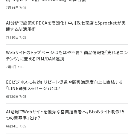
7月14日 7:05
AI分析で施策のPDCAを高速化！ 中川政七商店とSprocketが実
践するAI活用術
7月10日 7:05
Webサイトのトップページはもはや不要？ 商品情報を「売れるコン
テンツ」に変えるPIM/DAM連携
7月8日 7:05
ECビジネスに有効！ リピート促進や顧客満足度向上に直結する
「LINE通知メッセージ」とは？
6月30日 7:05
AI活用でWebサイトを優秀な営業担当者へ。BtoBサイト制作「5
つの新基準」とは？
6月24日 7:05