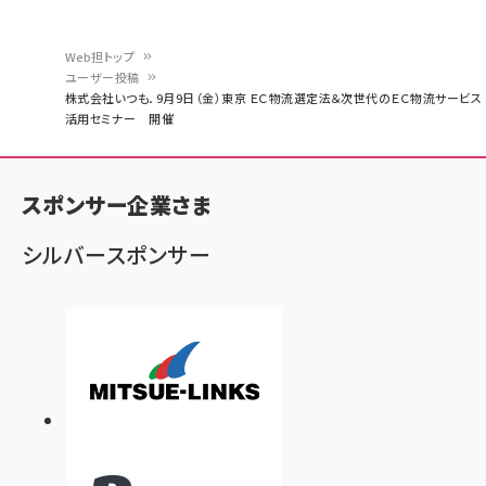
Web担トップ
ユーザー投稿
パ
株式会社いつも．9月9日（金）東京 ＥＣ物流選定法＆次世代のＥＣ物流サービス
活用セミナー 開催
ン
く
ず
スポンサー企業さま
シルバースポンサー