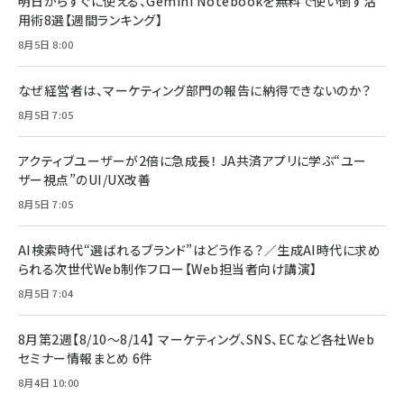
明日からすぐに使える、Gemini Notebookを無料で使い倒す活
用術8選【週間ランキング】
8月5日 8:00
なぜ経営者は、マーケティング部門の報告に納得できないのか？
8月5日 7:05
アクティブユーザーが2倍に急成長！ JA共済アプリに学ぶ“ユー
ザー視点”のUI/UX改善
8月5日 7:05
AI検索時代“選ばれるブランド”はどう作る？／生成AI時代に求め
られる次世代Web制作フロー【Web担当者向け講演】
8月5日 7:04
8月第2週【8/10～8/14】 マーケティング、SNS、ECなど各社Web
セミナー情報まとめ 6件
8月4日 10:00