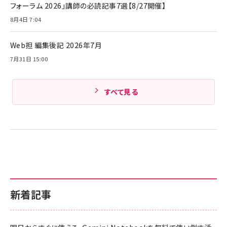
ド付き USB PD対応 シリコン素材採用 iPhone
フォーラム 2026」講師の必読記事7選【8/27開催】
Amazonランキングをもっと見る
17 / 16 / 15 / Galaxy iPad Pro MacBook
￥1,890
Pro/Air 各種対応 (1.8m ミッドナイトブラック)
8月4日 7:04
Amazonランキングをもっと見る
Web担 編集後記 2026年7月
Amazonランキングをもっと見る
7月31日 15:00
すべて見る
新着記事