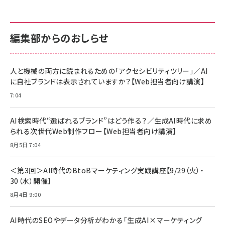
anan(アンアン)2026/07/01号 No.2501[魅せる
KIOXIA(キオクシア) 旧東芝メモリ microSD
KIOXIA(キオクシア) 旧東芝メモリ microSD
カラダ2026／宮舘涼太]
128GB UHS-I Class10 (最大読出速度
128GB UHS-I Class10 (最大読出速度
100MB/s) Nintendo Switch動作確認済 国内
100MB/s) Nintendo Switch動作確認済 国内
￥880
サポート正規品 メーカー保証5年 KLMEA128G
サポート正規品 メーカー保証5年 KLMEA128G
￥2,680
￥2,680
編集部からのおしらせ
anan(アンアン)2026/06/24号 No.2500増刊
スペシャルエディション[王道エンタメの矜持／
NIMASO ガラスフィルム iPhone 17 用 保護フィ
Amazon eギフトカード - Amazonロゴ - クラ
BTS]
ルム 強化ガラス 耐衝撃 高透過率 指紋防止 貼りや
シック
すい ガイド枠付き いPhone17 (6.3インチ) 対応
人と機械の両方に読まれるための「アクセシビリティツリー」／AI
￥1,100
￥5,000
2枚セット DSP25F1698
に自社ブランドは表示されていますか？【Web担当者向け講演】
￥1,599
7:04
anan(アンアン)2026/07/08号 No.2502[2026
Anker PowerLine III Flow USB-C & USB-C
年後半、あなたの恋と運命／山田涼介]
【New】Amazon Fire TV Stick HD | 手軽にスト
ケーブル Anker絡まないケーブル 240W 結束バン
リーミングをはじめよう | ストリーミングメディアプ
ド付き USB PD対応 シリコン素材採用 iPhone
￥880
AI検索時代“選ばれるブランド”はどう作る？／生成AI時代に求め
レイヤー
17 / 16 / 15 / Galaxy iPad Pro MacBook
￥1,890
Pro/Air 各種対応 (1.8m ミッドナイトブラック)
られる次世代Web制作フロー【Web担当者向け講演】
￥6,980
ママ投資家が育休中に１億貯めた株式投資
8月5日 7:04
アサヒ飲料 モンスター エナジー 355ml×24本
￥1,870
Anker Soundcore P31i (Bluetooth 6.1) 【完
￥4,192
全ワイヤレスイヤホン/アクティブノイズキャンセリ
＜第3回＞AI時代のBtoBマーケティング実践講座【9/29（火）・
ング/マルチポイント接続 / 最大50時間再生 / PSE
30（水）開催】
組織の成果を最大化する ルールのデザイン
技術基準適合】ブラック
￥5,990
サッポロ 生ビール 黒ラベル 350ml 缶 24本 ビー
8月4日 9:00
￥1,980
ル ケース買い【6/30応募〆切! 黒ラベルビヤセラー
キャンペーン】
Anker PowerLine III Flow USB-C & USB-C
ケーブル Anker絡まないケーブル 240W 結束バン
￥4,857
AI時代のSEOやデータ分析がわかる「生成AI×マーケティング