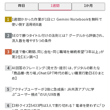
昨日
1週間
1か月
1週間かかった作業が1日に！ Gemini Notebookを無料で
使い倒す活用術8選
SEOで勝つタイトル付けの法則とは？ グーグルから評価され、
流入数を増やす5つの条件
派遣で働く期間、同じ会社・同じ職場を継続希望「3年以上」が
第1位【エン調べ】
AI回答のフレーミング（見せ方・提示）は、デジタルの新たな
「商品棚・売り場」――ChatGPT時代の新しい購買行動【SEOまと
め】
アクティブユーザーが2倍に急成長！ JA共済アプリに学
ぶ“ユーザー視点”のUI/UX改善
【3秒クイズ】5433円は3人で割り切れる？ 電卓を使わずに「ひ