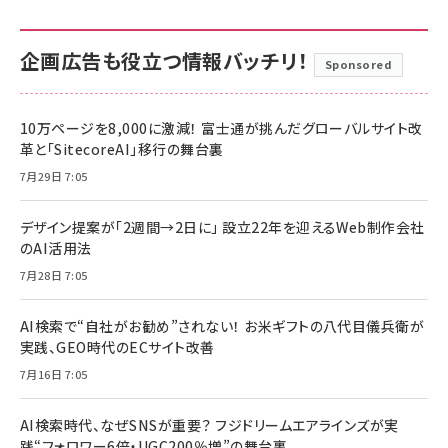
企画広告も役立つ情報バッチリ！
Sponsored
10万ページを8,000に激減！ 富士通が挑んだグローバルサイト改
革と「SitecoreAI」移行の舞台裏
7月29日 7:05
デザイン提案が「2週間→2日に」 設立22年を迎えるWeb制作会社
のAI活用法
7月28日 7:05
AI検索で“自社がお勧め”されない！ お米ギフトの八代目儀兵衛が
実践、GEO時代のECサイト改善
7月16日 7:05
AI検索時代、なぜSNSが重要？ フジドリームエアラインズが実
践“フォロワー6倍・UGC200％増”の舞台裏