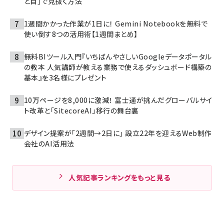
と目」で見抜く方法
1週間かかった作業が1日に！ Gemini Notebookを無料で
使い倒す8つの活用術【1週間まとめ】
無料BIツール入門『いちばんやさしいGoogleデータポータル
の教本 人気講師が教える業務で使えるダッシュボード構築の
基本』を3名様にプレゼント
10万ページを8,000に激減！ 富士通が挑んだグローバルサイ
ト改革と「SitecoreAI」移行の舞台裏
デザイン提案が「2週間→2日に」 設立22年を迎えるWeb制作
会社のAI活用法
人気記事ランキングをもっと見る