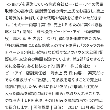
トショップを運営している株式会社ピー・ビー・アイの代表
取締役の高木氏、店舗責任者の清水上氏をお招きし、売上
を驚異的に伸ばしてきた戦略や秘訣をご紹介いただきま
す。 [ セミナー内容 ] 第1部「売上UP のために築くべき戦
略とは？」 講師： 株式会社ピー・ビー・アイ 代表取締
役 高木 孝 氏 内容： なぜ月商1億を達成できたのか。
「多店舗展開による販路拡大のサイト運営」、「スタッフのモ
チベーション向上・維持」など様々なノウハウを大公開！質
疑応答・交流会の時間も設けています。 第2部「成功するた
めに必要な、ある秘訣とは？」 講師： 株式会社ピー・
ビー・アイ 店舗責任者 清水上 亮 氏 内容： 楽天だけ
でなく複数サイトに出店し、商品数を増やすことで売上は
順調に伸長したが、それに伴い「欠品」が増加。「注文が
入った商品を確実に届ける仕組み」を取り入れることで、
更なる売上UPを実現。その仕組みを現場ならではの視点
で紹介します。 [ 開催概要 ] 日時： 2011年11月9日（水）