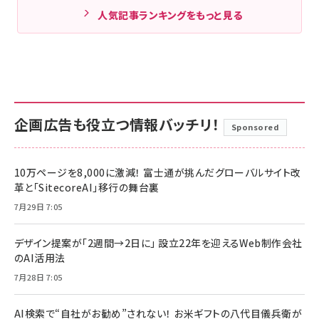
人気記事ランキングをもっと見る
企画広告も役立つ情報バッチリ！
Sponsored
10万ページを8,000に激減！ 富士通が挑んだグローバルサイト改
革と「SitecoreAI」移行の舞台裏
7月29日 7:05
デザイン提案が「2週間→2日に」 設立22年を迎えるWeb制作会社
のAI活用法
7月28日 7:05
AI検索で“自社がお勧め”されない！ お米ギフトの八代目儀兵衛が