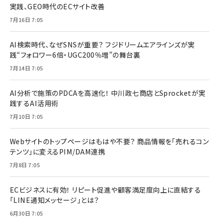
実践、GEO時代のECサイト改善
7月16日 7:05
AI検索時代、なぜSNSが重要？ フジドリームエアラインズが実
践“フォロワー6倍・UGC200％増”の舞台裏
7月14日 7:05
AI分析で施策のPDCAを高速化！ 中川政七商店とSprocketが実
践するAI活用術
7月10日 7:05
Webサイトのトップページはもはや不要？ 商品情報を「売れるコン
テンツ」に変えるPIM/DAM連携
7月8日 7:05
ECビジネスに有効！ リピート促進や顧客満足度向上に直結する
「LINE通知メッセージ」とは？
6月30日 7:05