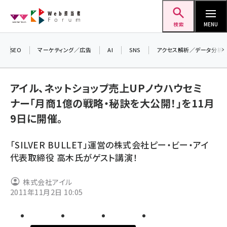
メ
Web担当者Forum
イ
検索
MENU
ン
コ
SEO
マーケティング／広告
AI
SNS
アクセス解析／データ分析
＼ 
ン
生
テ
アイル、ネットショップ売上UPノウハウセミ
るセ
ン
ナー「月商1億の戦略・秘訣を大公開！」を11月
20
ツ
seo (3536)
9日に開催。
▼
に
ai (2818)
移
「SILVER BULLET」運営の株式会社ピー・ビー・アイ
動
youtube (2444)
代表取締役 高木氏がゲスト講演！
note (2320)
株式会社アイル
セミナー (2313)
2011年11月2日 10:05
z世代 (1629)
meo (1279)