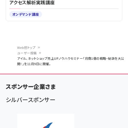
アクセス解析実践講座
オンデマンド講座
Web担トップ
ユーザー投稿
パ
アイル、ネットショップ売上UPノウハウセミナー「月商1億の戦略・秘訣を大公
開！」を11月9日に開催。
ン
く
ず
スポンサー企業さま
シルバースポンサー