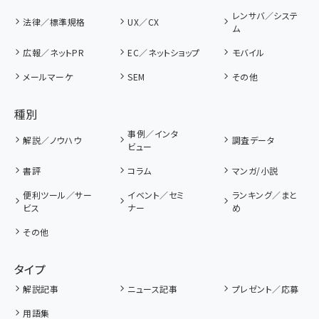
レンサバ／システ
法律／標準規格
UX／CX
ム
広報／ネットPR
EC／ネットショップ
モバイル
メールマーケ
SEM
その他
種別
事例／インタ
解説／ノウハウ
調査データ
ビュー
書評
コラム
マンガ/小説
便利ツール／サー
イベント／セミ
ランキング／まと
ビス
ナー
め
その他
タイプ
解説記事
ニュース記事
プレゼント／応募
用語集