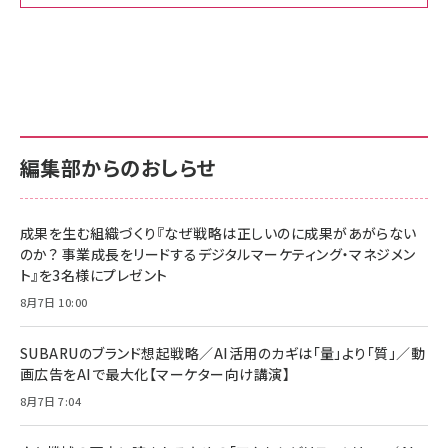
Amazon ビジネス・経済関連書籍 の売れ筋ランキン
Amazon 家電＆カメラ の売れ筋ランキング
Amazon パソコン・周辺機器 の売れ筋ランキング
グ
更新日時：2026/06/26 19:00
更新日時：2026/06/26 19:00
更新日時：2026/06/26 19:00
anan(アンアン)2026/07/01号 No.2501[魅
KIOXIA(キオクシア) 旧東芝メモリ microSD
KIOXIA(キオクシア) 旧東芝メモリ microSD
せるカラダ2026／宮舘涼太]
128GB UHS-I Class10 (最大読出速度
128GB UHS-I Class10 (最大読出速度
100MB/s) Nintendo Switch動作確認済 国
100MB/s) Nintendo Switch動作確認済 国
￥880
内サポート正規品 メーカー保証5年
内サポート正規品 メーカー保証5年
￥2,680
￥2,680
KLMEA128G
KLMEA128G
編集部からのおしらせ
anan(アンアン)2026/06/24号 No.2500増
刊 スペシャルエディション[王道エンタメの矜
NIMASO ガラスフィルム iPhone 17 用 保護
Amazon eギフトカード - Amazonロゴ - ク
持／BTS]
フィルム 強化ガラス 耐衝撃 高透過率 指紋防
ラシック
止 貼りやすい ガイド枠付き いPhone17 (6.3
成果を生む組織づくり『なぜ戦略は正しいのに成果があがらない
￥1,100
￥5,000
インチ) 対応 2枚セット DSP25F1698
のか？ 事業成長をリードするデジタルマーケティング・マネジメン
￥1,599
ト』を3名様にプレゼント
anan(アンアン)2026/07/08号
Anker PowerLine III Flow USB-C & USB-
No.2502[2026年後半、あなたの恋と運命／山
【New】Amazon Fire TV Stick HD | 手軽に
C ケーブル Anker絡まないケーブル 240W 結
8月7日 10:00
田涼介]
ストリーミングをはじめよう | ストリーミングメ
束バンド付き USB PD対応 シリコン素材採用
ディアプレイヤー
iPhone 17 / 16 / 15 / Galaxy iPad Pro
￥880
￥1,890
MacBook Pro/Air 各種対応 (1.8m ミッドナ
SUBARUのブランド想起戦略／AI活用のカギは「量」より「質」／動
￥6,980
イトブラック)
画広告をAIで最大化【マーケター向け講演】
ママ投資家が育休中に１億貯めた株式投資
アサヒ飲料 モンスター エナジー 355ml×24本
8月7日 7:04
Anker Soundcore P31i (Bluetooth 6.1) 【完
￥1,870
￥4,192
全ワイヤレスイヤホン/アクティブノイズキャンセリ
ング/マルチポイント接続 / 最大50時間再生 / PSE