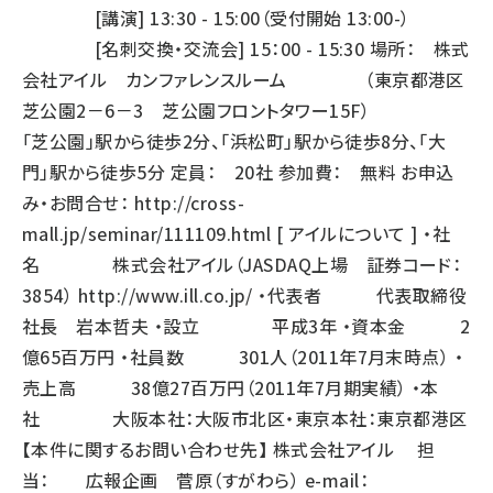
[講演] 13:30 - 15:00（受付開始 13:00-）
[名刺交換・交流会] 15：00 - 15:30 場所： 株式
会社アイル カンファレンスルーム （東京都港区
芝公園2－6－3 芝公園フロントタワー15F）
「芝公園」駅から徒歩2分、「浜松町」駅から徒歩8分、「大
門」駅から徒歩5分 定員： 20社 参加費： 無料 お申込
み・お問合せ：
http://cross-
mall.jp/seminar/111109.html
[ アイルについて ] ・社
名 株式会社アイル（JASDAQ上場 証券コード：
3854）
http://www.ill.co.jp/
・代表者 代表取締役
社長 岩本哲夫 ・設立 平成3年 ・資本金 2
億65百万円 ・社員数 301人（2011年7月末時点） ・
売上高 38億27百万円（2011年7月期実績） ・本
社 大阪本社：大阪市北区・東京本社：東京都港区
【本件に関するお問い合わせ先】 株式会社アイル 担
当： 広報企画 菅原（すがわら） e-mail：