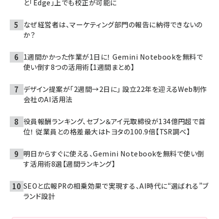
と「Edge」上でも校正が可能に
なぜ経営者は、マーケティング部門の報告に納得できないの
か？
1週間かかった作業が1日に！ Gemini Notebookを無料で
使い倒す8つの活用術【1週間まとめ】
デザイン提案が「2週間→2日に」 設立22年を迎えるWeb制作
会社のAI活用法
役員報酬ランキング、セブン＆アイ元取締役が134億円超で首
位！ 従業員との格差最大はトヨタの100.9倍【TSR調べ】
明日からすぐに使える、Gemini Notebookを無料で使い倒
す活用術8選【週間ランキング】
SEOと広報PRの相乗効果で実現する、AI時代に“選ばれる”ブ
ランド設計