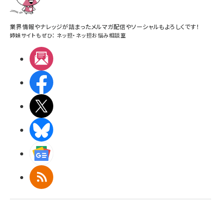
業界情報やナレッジが詰まったメルマガ配信やソーシャルもよろしくです！
姉妹サイトもぜひ：
ネッ担
・
ネッ担お悩み相談室
メルマガ
Facebook
X(エックス)
BlueSky
Googleニュース
RSS