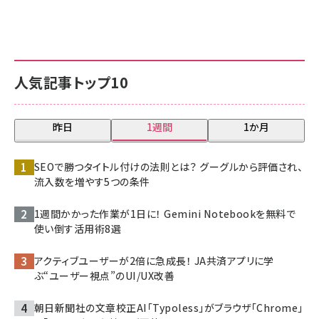
人気記事トップ10
昨日
1週間
1か月
SEOで勝つタイトル付けの法則とは？ グーグルから評価され、
流入数を増やす5つの条件
1週間かかった作業が1日に！ Gemini Notebookを無料で
使い倒す活用術8選
アクティブユーザーが2倍に急成長！ JA共済アプリに学
ぶ“ユーザー視点”のUI/UX改善
朝日新聞社の文章校正AI「Typoless」がブラウザ「Chrome」