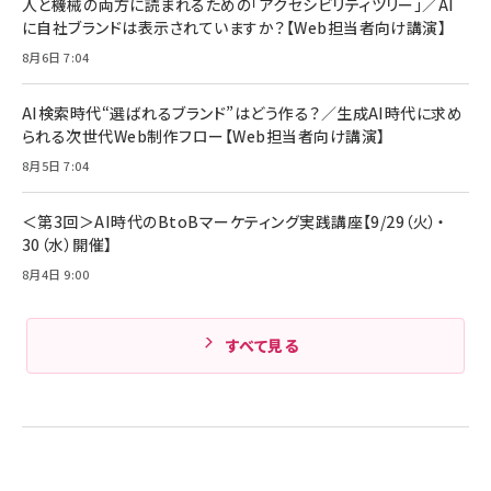
人と機械の両方に読まれるための「アクセシビリティツリー」／AI
技術基準適合】ブラック
￥5,990
組織の成果を最大化する ルールのデザイン
サッポロ 生ビール 黒ラベル 350ml 缶 24本 ビー
に自社ブランドは表示されていますか？【Web担当者向け講演】
ル ケース買い【6/30応募〆切! 黒ラベルビヤセラー
￥1,980
8月6日 7:04
キャンペーン】
Anker PowerLine III Flow USB-C & USB-C
ケーブル Anker絡まないケーブル 240W 結束バン
￥4,857
ド付き USB PD対応 シリコン素材採用 iPhone
AI検索時代“選ばれるブランド”はどう作る？／生成AI時代に求め
17 / 16 / 15 / Galaxy iPad Pro MacBook
￥1,890
られる次世代Web制作フロー【Web担当者向け講演】
Amazonランキングをもっと見る
Pro/Air 各種対応 (1.8m ミッドナイトブラック)
Amazonランキングをもっと見る
8月5日 7:04
Amazonランキングをもっと見る
＜第3回＞AI時代のBtoBマーケティング実践講座【9/29（火）・
30（水）開催】
8月4日 9:00
すべて見る