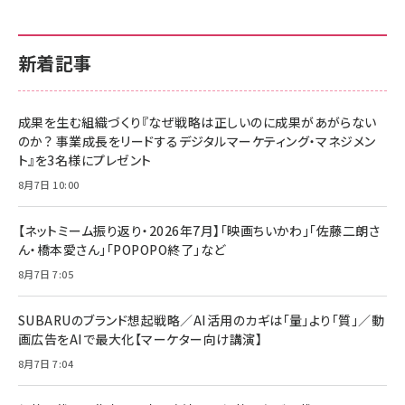
新着記事
成果を生む組織づくり『なぜ戦略は正しいのに成果があがらない
のか？ 事業成長をリードするデジタルマーケティング・マネジメン
ト』を3名様にプレゼント
8月7日 10:00
【ネットミーム振り返り・2026年7月】「映画ちいかわ」「佐藤二朗さ
ん・橋本愛さん」「POPOPO終了」など
8月7日 7:05
SUBARUのブランド想起戦略／AI活用のカギは「量」より「質」／動
画広告をAIで最大化【マーケター向け講演】
8月7日 7:04