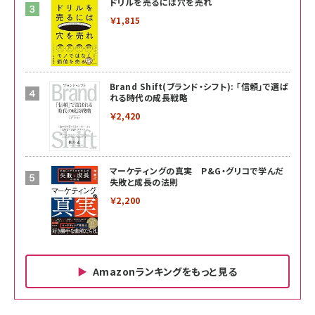
ドリルを売るには穴を売れ
￥1,815
Brand Shift(ブランド・シフト): 「信頼」で選ば
れる時代の成長戦略
￥2,420
マーケティングの真実 P&G・グリコで学んだ
失敗と成長の法則
￥2,200
Amazonランキングをもっと見る
Amazon ビジネス・経済関連書籍 の売れ筋ランキン
Amazon 家電＆カメラ の売れ筋ランキング
Amazon パソコン・周辺機器 の売れ筋ランキング