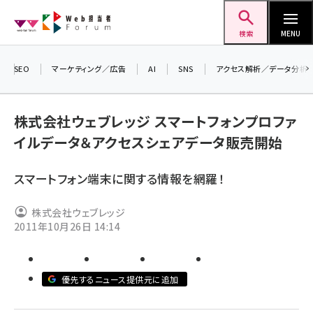
メ
Web担当者Forum
イ
検索
MENU
ン
コ
SEO
マーケティング／広告
AI
SNS
アクセス解析／データ分析
＼ 
ン
生成
テ
株式会社ウェブレッジ スマートフォンプロファ
るセ
ン
イルデータ＆アクセスシェアデータ販売開始
202
ツ
seo (3524)
▼申
に
スマートフォン端末に関する情報を網羅！
ai (2804)
移
動
youtube (2431)
株式会社ウェブレッジ
2011年10月26日 14:14
note (2312)
セミナー (2306)
優先するニュース提供元に追加
z世代 (1622)
meo (1275)