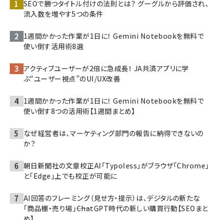
SEOで勝つタイトル付けの法則とは？ グーグルから評価され、
流入数を増やす5つの条件
1週間かかった作業が1日に！ Gemini Notebookを無料で
使い倒す活用術8選
アクティブユーザーが2倍に急成長！ JA共済アプリに学
ぶ“ユーザー視点”のUI/UX改善
1週間かかった作業が1日に！ Gemini Notebookを無料で
使い倒す8つの活用術【1週間まとめ】
なぜ経営者は、マーケティング部門の報告に納得できないの
か？
朝日新聞社の文章校正AI「Typoless」がブラウザ「Chrome」
と「Edge」上でも校正が可能に
AI回答のフレーミング（見せ方・提示）は、デジタルの新たな
「商品棚・売り場」――ChatGPT時代の新しい購買行動【SEOまと
め】