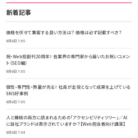
新着記事
価格を伏せて集客する良い方法は？ 価格は必ず記載すべき？
8月6日 7:05
祝・Web担創刊20周年！ 各業界の専門家から届いたお祝いコメン
ト（SEO編）
8月6日 7:05
個性・専門性・熱量が光る！ 社員が主役となって成果を上げている
SNS好事例
8月6日 7:05
人と機械の両方に読まれるための「アクセシビリティツリー」／AI
に自社ブランドは表示されていますか？【Web担当者向け講演】
8月6日 7:04