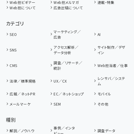
Web担ビギナー
Web担メルマガ
連載・特集
Web担について
広告出稿について
カテゴリ
マーケティング／
SEO
AI
広告
アクセス解析／
サイト制作／デザ
SNS
データ分析
イン
調査／リサーチ／
CMS
Web担当者／仕事
統計
レンサバ／システ
法律／標準規格
UX／CX
ム
広報／ネットPR
EC／ネットショップ
モバイル
メールマーケ
SEM
その他
種別
事例／インタ
解説／ノウハウ
調査データ
ビュー