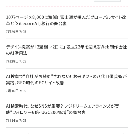
10万ページを8,000に激減！ 富士通が挑んだグローバルサイト改
革と「SitecoreAI」移行の舞台裏
7月29日 7:05
デザイン提案が「2週間→2日に」 設立22年を迎えるWeb制作会社
のAI活用法
7月28日 7:05
AI検索で“自社がお勧め”されない！ お米ギフトの八代目儀兵衛が
実践、GEO時代のECサイト改善
7月16日 7:05
AI検索時代、なぜSNSが重要？ フジドリームエアラインズが実
践“フォロワー6倍・UGC200％増”の舞台裏
7月14日 7:05