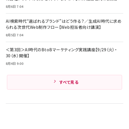
￥1,980
ル ケース買い【6/30応募〆切! 黒ラベルビヤセラー
8月6日 7:04
キャンペーン】
Anker PowerLine III Flow USB-C & USB-C
ケーブル Anker絡まないケーブル 240W 結束バン
￥4,857
ド付き USB PD対応 シリコン素材採用 iPhone
AI検索時代“選ばれるブランド”はどう作る？／生成AI時代に求め
Amazonランキングをもっと見る
17 / 16 / 15 / Galaxy iPad Pro MacBook
￥1,890
られる次世代Web制作フロー【Web担当者向け講演】
Pro/Air 各種対応 (1.8m ミッドナイトブラック)
Amazonランキングをもっと見る
8月5日 7:04
Amazonランキングをもっと見る
＜第3回＞AI時代のBtoBマーケティング実践講座【9/29（火）・
30（水）開催】
8月4日 9:00
すべて見る