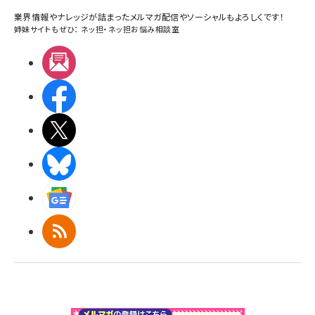
業界情報やナレッジが詰まったメルマガ配信やソーシャルもよろしくです！
姉妹サイトもぜひ：
ネッ担
・
ネッ担お悩み相談室
メルマガ
Facebook
X(エックス)
BlueSky
Googleニュース
RSS