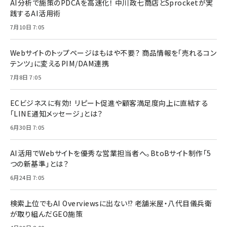
AI分析で施策のPDCAを高速化！ 中川政七商店とSprocketが実
践するAI活用術
7月10日 7:05
Webサイトのトップページはもはや不要？ 商品情報を「売れるコン
テンツ」に変えるPIM/DAM連携
7月8日 7:05
ECビジネスに有効！ リピート促進や顧客満足度向上に直結する
「LINE通知メッセージ」とは？
6月30日 7:05
AI活用でWebサイトを優秀な営業担当者へ。BtoBサイト制作「5
つの新基準」とは？
6月24日 7:05
検索上位でもAI Overviewsに出ない!? 老舗米屋・八代目儀兵衛
が取り組んだGEO施策