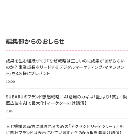
グ
更新日時：2026/06/26 19:00
更新日時：2026/06/26 19:00
更新日時：2026/06/26 19:00
anan(アンアン)2026/07/01号 No.2501[魅せる
KIOXIA(キオクシア) 旧東芝メモリ microSD
KIOXIA(キオクシア) 旧東芝メモリ microSD
カラダ2026／宮舘涼太]
128GB UHS-I Class10 (最大読出速度
128GB UHS-I Class10 (最大読出速度
100MB/s) Nintendo Switch動作確認済 国内
100MB/s) Nintendo Switch動作確認済 国内
￥880
サポート正規品 メーカー保証5年 KLMEA128G
サポート正規品 メーカー保証5年 KLMEA128G
￥2,680
￥2,680
編集部からのおしらせ
anan(アンアン)2026/06/24号 No.2500増刊
スペシャルエディション[王道エンタメの矜持／
NIMASO ガラスフィルム iPhone 17 用 保護フィ
Amazon eギフトカード - Amazonロゴ - クラ
BTS]
ルム 強化ガラス 耐衝撃 高透過率 指紋防止 貼りや
シック
すい ガイド枠付き いPhone17 (6.3インチ) 対応
成果を生む組織づくり『なぜ戦略は正しいのに成果があがらない
￥1,100
￥5,000
2枚セット DSP25F1698
のか？ 事業成長をリードするデジタルマーケティング・マネジメン
￥1,599
ト』を3名様にプレゼント
anan(アンアン)2026/07/08号 No.2502[2026
Anker PowerLine III Flow USB-C & USB-C
年後半、あなたの恋と運命／山田涼介]
【New】Amazon Fire TV Stick HD | 手軽にスト
ケーブル Anker絡まないケーブル 240W 結束バン
10:00
リーミングをはじめよう | ストリーミングメディアプ
ド付き USB PD対応 シリコン素材採用 iPhone
￥880
レイヤー
17 / 16 / 15 / Galaxy iPad Pro MacBook
￥1,890
Pro/Air 各種対応 (1.8m ミッドナイトブラック)
SUBARUのブランド想起戦略／AI活用のカギは「量」より「質」／動
￥6,980
画広告をAIで最大化【マーケター向け講演】
ママ投資家が育休中に１億貯めた株式投資
アサヒ飲料 モンスター エナジー 355ml×24本
￥1,870
7:04
Anker Soundcore P31i (Bluetooth 6.1) 【完
￥4,192
全ワイヤレスイヤホン/アクティブノイズキャンセリ
ング/マルチポイント接続 / 最大50時間再生 / PSE
人と機械の両方に読まれるための「アクセシビリティツリー」／AI
組織の成果を最大化する ルールのデザイン
技術基準適合】ブラック
￥5,990
サッポロ 生ビール 黒ラベル 350ml 缶 24本 ビー
に自社ブランドは表示されていますか？【Web担当者向け講演】