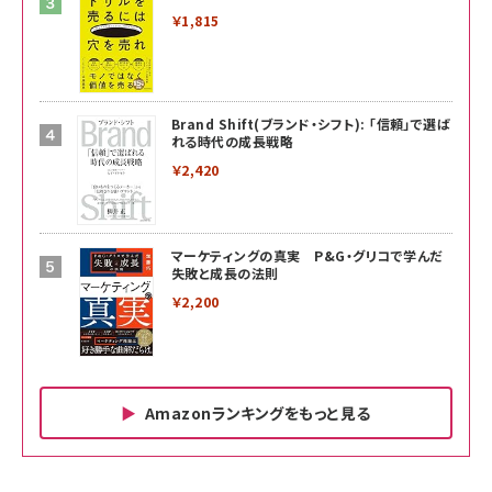
￥1,815
Brand Shift(ブランド・シフト): 「信頼」で選ば
れる時代の成長戦略
￥2,420
マーケティングの真実 P&G・グリコで学んだ
失敗と成長の法則
￥2,200
Amazonランキングをもっと見る
Amazon ビジネス・経済関連書籍 の売れ筋ランキン
Amazon 家電＆カメラ の売れ筋ランキング
Amazon パソコン・周辺機器 の売れ筋ランキング