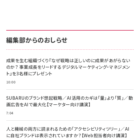
グ
更新日時：2026/06/26 19:00
更新日時：2026/06/26 19:00
更新日時：2026/06/26 19:00
anan(アンアン)2026/07/01号 No.2501[魅せる
KIOXIA(キオクシア) 旧東芝メモリ microSD
KIOXIA(キオクシア) 旧東芝メモリ microSD
カラダ2026／宮舘涼太]
128GB UHS-I Class10 (最大読出速度
128GB UHS-I Class10 (最大読出速度
100MB/s) Nintendo Switch動作確認済 国内
100MB/s) Nintendo Switch動作確認済 国内
￥880
サポート正規品 メーカー保証5年 KLMEA128G
サポート正規品 メーカー保証5年 KLMEA128G
￥2,680
￥2,680
編集部からのおしらせ
anan(アンアン)2026/06/24号 No.2500増刊
スペシャルエディション[王道エンタメの矜持／
NIMASO ガラスフィルム iPhone 17 用 保護フィ
Amazon eギフトカード - Amazonロゴ - クラ
BTS]
ルム 強化ガラス 耐衝撃 高透過率 指紋防止 貼りや
シック
すい ガイド枠付き いPhone17 (6.3インチ) 対応
成果を生む組織づくり『なぜ戦略は正しいのに成果があがらない
￥1,100
￥5,000
2枚セット DSP25F1698
のか？ 事業成長をリードするデジタルマーケティング・マネジメン
￥1,599
ト』を3名様にプレゼント
anan(アンアン)2026/07/08号 No.2502[2026
Anker PowerLine III Flow USB-C & USB-C
年後半、あなたの恋と運命／山田涼介]
【New】Amazon Fire TV Stick HD | 手軽にスト
ケーブル Anker絡まないケーブル 240W 結束バン
10:00
リーミングをはじめよう | ストリーミングメディアプ
ド付き USB PD対応 シリコン素材採用 iPhone
￥880
レイヤー
17 / 16 / 15 / Galaxy iPad Pro MacBook
￥1,890
Pro/Air 各種対応 (1.8m ミッドナイトブラック)
SUBARUのブランド想起戦略／AI活用のカギは「量」より「質」／動
￥6,980
画広告をAIで最大化【マーケター向け講演】
ママ投資家が育休中に１億貯めた株式投資
アサヒ飲料 モンスター エナジー 355ml×24本
￥1,870
7:04
Anker Soundcore P31i (Bluetooth 6.1) 【完
￥4,192
全ワイヤレスイヤホン/アクティブノイズキャンセリ
ング/マルチポイント接続 / 最大50時間再生 / PSE
人と機械の両方に読まれるための「アクセシビリティツリー」／AI
組織の成果を最大化する ルールのデザイン
技術基準適合】ブラック
￥5,990
サッポロ 生ビール 黒ラベル 350ml 缶 24本 ビー
に自社ブランドは表示されていますか？【Web担当者向け講演】
￥1,980
ル ケース買い【6/30応募〆切! 黒ラベルビヤセラー