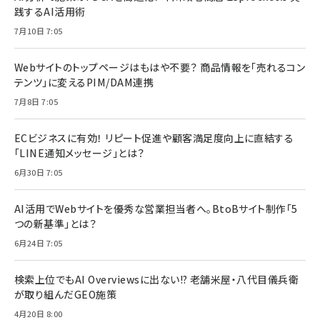
践するAI活用術
7月10日 7:05
Webサイトのトップページはもはや不要？ 商品情報を「売れるコン
テンツ」に変えるPIM/DAM連携
7月8日 7:05
ECビジネスに有効！ リピート促進や顧客満足度向上に直結する
「LINE通知メッセージ」とは？
6月30日 7:05
AI活用でWebサイトを優秀な営業担当者へ。BtoBサイト制作「5
つの新基準」とは？
6月24日 7:05
検索上位でもAI Overviewsに出ない!? 老舗米屋・八代目儀兵衛
が取り組んだGEO施策
4月20日 8:00