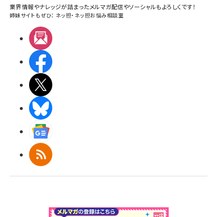
業界情報やナレッジが詰まったメルマガ配信やソーシャルもよろしくです！
姉妹サイトもぜひ：
ネッ担
・
ネッ担お悩み相談室
メルマガ
Facebook
X(エックス)
BlueSky
Googleニュース
RSS