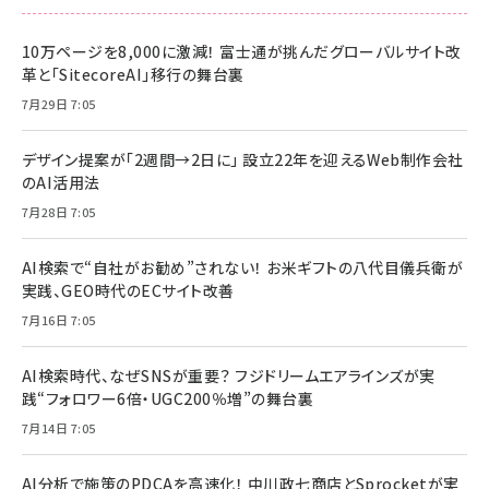
10万ページを8,000に激減！ 富士通が挑んだグローバルサイト改
革と「SitecoreAI」移行の舞台裏
7月29日 7:05
デザイン提案が「2週間→2日に」 設立22年を迎えるWeb制作会社
のAI活用法
7月28日 7:05
AI検索で“自社がお勧め”されない！ お米ギフトの八代目儀兵衛が
実践、GEO時代のECサイト改善
7月16日 7:05
AI検索時代、なぜSNSが重要？ フジドリームエアラインズが実
践“フォロワー6倍・UGC200％増”の舞台裏
7月14日 7:05
AI分析で施策のPDCAを高速化！ 中川政七商店とSprocketが実