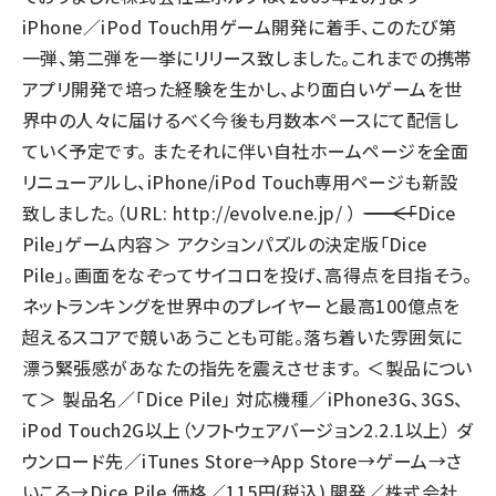
iPhone／iPod Touch用ゲーム開発に着手、このたび第
一弾、第二弾を一挙にリリース致しました。これまでの携帯
アプリ開発で培った経験を生かし、より面白いゲームを世
界中の人々に届けるべく今後も月数本ペースにて配信し
ていく予定です。 またそれに伴い自社ホームページを全面
リニューアルし、iPhone/iPod Touch専用ページも新設
致しました。（URL:
http://evolve.ne.jp/
） ――――――――――――――――――――――――― ＜「Dice
Pile」ゲーム内容＞ アクションパズルの決定版「Dice
Pile」。画面をなぞってサイコロを投げ、高得点を目指そう。
ネットランキングを世界中のプレイヤーと最高100億点を
超えるスコアで競いあうことも可能。落ち着いた雰囲気に
漂う緊張感があなたの指先を震えさせます。 ＜製品につい
て＞ 製品名／「Dice Pile」 対応機種／iPhone3G、3GS、
iPod Touch2G以上（ソフトウェアバージョン2.2.1以上） ダ
ウンロード先／iTunes Store→App Store→ゲーム→さ
いころ→Dice Pile 価格／115円(税込) 開発／株式会社