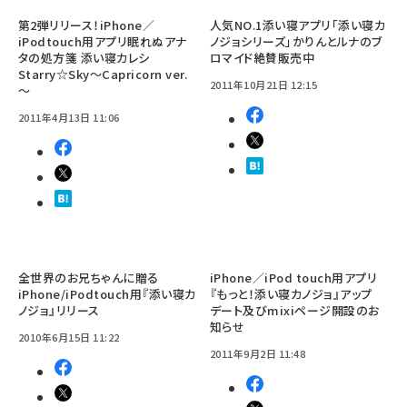
第2弾リリース！iPhone／
人気NO.1添い寝アプリ「添い寝カ
iPodtouch用アプリ眠れぬアナ
ノジョシリーズ」かりんとルナのブ
タの処方箋 添い寝カレシ
ロマイド絶賛販売中
Starry☆Sky～Capricorn ver.
2011年10月21日 12:15
～
2011年4月13日 11:06
全世界のお兄ちゃんに贈る
iPhone／iPod touch用アプリ
iPhone/iPodtouch用『添い寝カ
『もっと！添い寝カノジョ』アップ
ノジョ』リリース
デート及びmixiページ開設のお
知らせ
2010年6月15日 11:22
2011年9月2日 11:48