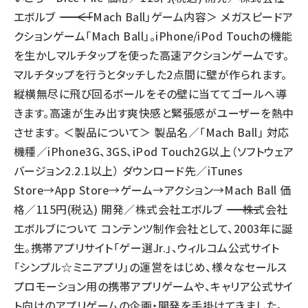
エボルブ ――――――――――――――――――――――――― ＜「Mach Ball」ゲーム内容＞ メガスピードア
クションゲーム「Mach Ball」。iPhone/iPod Touchの機能
を生かしマルチタップを使った高速アクションゲームです。
マルチタップを行うとタッチした2点間に壁が作られます。
縦横無尽に飛び回るボールをその壁に当ててゴールへ導
きます。高速が生み出す爽快感と緊張感がユーザーを熱中
させます。 ＜製品について＞ 製品名／「Mach Ball」 対応
機種／iPhone3G、3GS、iPod Touch2G以上（ソフトウェア
バージョン2.2.1以上） ダウンロード先／iTunes
Store→App Store→ゲーム→アクション→Mach Ball 価
格／115円(税込) 開発／株式会社エボルブ ――――――――――――――――――――――――― 株式会社
エボルブについて コンテンツ制作会社として、2003年に誕
生。携帯アプリサイト「ゲー選Jr.」、ウィルコム公式サイト
「シンプル☆ミニアプリ」の運営をはじめ、様々なセールス
プロモーション用の携帯アプリゲームや、キャリア公式サイ
ト向けのアプリゲームの企画・開発を手掛けてきました。