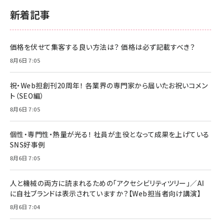
新着記事
価格を伏せて集客する良い方法は？ 価格は必ず記載すべき？
8月6日 7:05
祝・Web担創刊20周年！ 各業界の専門家から届いたお祝いコメン
ト（SEO編）
8月6日 7:05
個性・専門性・熱量が光る！ 社員が主役となって成果を上げている
SNS好事例
8月6日 7:05
人と機械の両方に読まれるための「アクセシビリティツリー」／AI
に自社ブランドは表示されていますか？【Web担当者向け講演】
8月6日 7:04