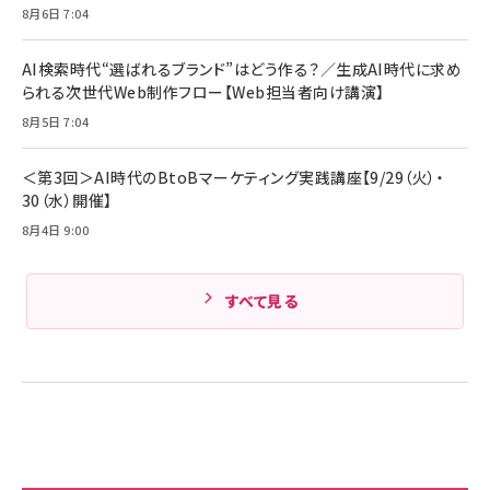
8月6日 7:04
キャンペーン】
Anker PowerLine III Flow USB-C & USB-C
ケーブル Anker絡まないケーブル 240W 結束バン
￥4,857
ド付き USB PD対応 シリコン素材採用 iPhone
AI検索時代“選ばれるブランド”はどう作る？／生成AI時代に求め
Amazonランキングをもっと見る
17 / 16 / 15 / Galaxy iPad Pro MacBook
￥1,890
られる次世代Web制作フロー【Web担当者向け講演】
Pro/Air 各種対応 (1.8m ミッドナイトブラック)
Amazonランキングをもっと見る
8月5日 7:04
Amazonランキングをもっと見る
＜第3回＞AI時代のBtoBマーケティング実践講座【9/29（火）・
30（水）開催】
8月4日 9:00
すべて見る