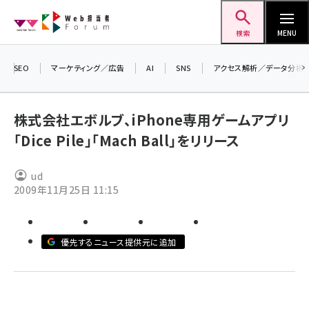
メ
Web担当者Forum
イ
検索
MENU
ン
コ
SEO
マーケティング／広告
AI
SNS
アクセス解析／データ分析
＼ 8
ン
生成
テ
るセミ
株式会社エボルブ、iPhone専用ゲームアプリ
ン
202
「Dice Pile」「Mach Ball」をリリース
ツ
▼申
seo (3524)
に
ud
ai (2804)
移
2009年11月25日 11:15
動
youtube (2431)
note (2312)
優先するニュース提供元に追加
セミナー (2306)
z世代 (1622)
meo (1275)