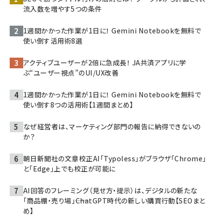
流入数を増やす5つの条件
1週間かかった作業が1日に！ Gemini Notebookを無料で
使い倒す活用術8選
アクティブユーザーが2倍に急成長！ JA共済アプリに学
ぶ“ユーザー視点”のUI/UX改善
1週間かかった作業が1日に！ Gemini Notebookを無料で
使い倒す8つの活用術【1週間まとめ】
なぜ経営者は、マーケティング部門の報告に納得できないの
か？
朝日新聞社の文章校正AI「Typoless」がブラウザ「Chrome」
と「Edge」上でも校正が可能に
AI回答のフレーミング（見せ方・提示）は、デジタルの新たな
「商品棚・売り場」――ChatGPT時代の新しい購買行動【SEOまと
め】