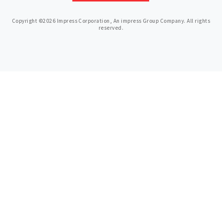
Copyright ©2026 Impress Corporation, An impress Group Company. All rights
reserved.