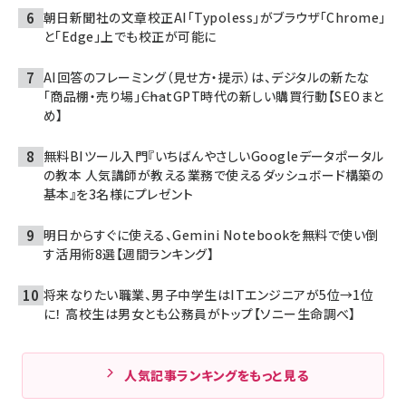
朝日新聞社の文章校正AI「Typoless」がブラウザ「Chrome」
と「Edge」上でも校正が可能に
AI回答のフレーミング（見せ方・提示）は、デジタルの新たな
「商品棚・売り場」――ChatGPT時代の新しい購買行動【SEOまと
め】
無料BIツール入門『いちばんやさしいGoogleデータポータル
の教本 人気講師が教える業務で使えるダッシュボード構築の
基本』を3名様にプレゼント
明日からすぐに使える、Gemini Notebookを無料で使い倒
す活用術8選【週間ランキング】
将来なりたい職業、男子中学生はITエンジニアが5位→1位
に！ 高校生は男女とも公務員がトップ【ソニー生命調べ】
人気記事ランキングをもっと見る