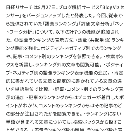
日経リサーチは8月27日、ブログ解析サービス「BlogVizセ
llmo (1163)
ンサー」をバージョンアップしたと発表した。 今回、従来か
ら提供されていた「語彙ランキング」「評価文章分析」「ネッ
トワーク分析」について、以下の計7つの機能が追加され
た。 ◎語彙ランキングの表示方法 ・語彙（共起単語）ランキ
ング機能を強化。ポジティブ・ネガティブ別でのランキング
や、記事・コメント別のランキングを参照できる。 ・検索ボッ
クスを新設し、ランキング外の文章も閲覧可能。 ・ポジティ
ブ・ネガティブ別の語彙ランキング表示機能の追加。 ・肯定
的に書かれている文章と否定的に書かれている文章の違
いを単語単位で比較。 ・記事・コメント別でのランキング表
示の追加 ・記事のランキングからはブロガーが着目したポ
イントがわかり、コメントのランキングからはその記事のど
の部分が注目されたかを閲覧できる。 ・ランキングにない
単語が含まれる文章についても、検索ボックスから探すこ
とができる。 ・表示ランキング数の増加。ランキング数の表