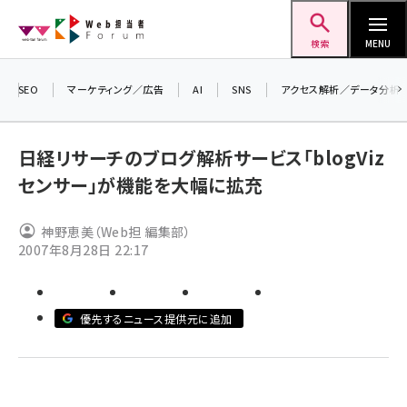
メ
Web担当者Forum
イ
検索
MENU
ン
コ
＼ 8
SEO
マーケティング／広告
AI
SNS
アクセス解析／データ分析
ン
生成A
テ
るセミ
日経リサーチのブログ解析サービス「blogViz
ン
2026
センサー」が機能を大幅に拡充
ツ
▼申し
seo (3524)
に
神野恵美（Web担 編集部）
ai (2804)
移
2007年8月28日 22:17
動
youtube (2431)
note (2312)
優先するニュース提供元に追加
セミナー (2306)
z世代 (1622)
meo (1275)