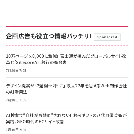
企画広告も役立つ情報バッチリ！
Sponsored
10万ページを8,000に激減！ 富士通が挑んだグローバルサイト改
革と「SitecoreAI」移行の舞台裏
7月29日 7:05
デザイン提案が「2週間→2日に」 設立22年を迎えるWeb制作会社
のAI活用法
7月28日 7:05
AI検索で“自社がお勧め”されない！ お米ギフトの八代目儀兵衛が
実践、GEO時代のECサイト改善
7月16日 7:05