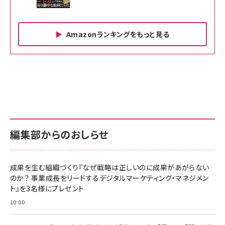
Amazonランキングをもっと見る
Amazon ビジネス・経済関連書籍 の売れ筋ランキン
Amazon 家電＆カメラ の売れ筋ランキング
Amazon パソコン・周辺機器 の売れ筋ランキング
グ
更新日時：2026/06/26 19:00
更新日時：2026/06/26 19:00
更新日時：2026/06/26 19:00
anan(アンアン)2026/07/01号 No.2501[魅
KIOXIA(キオクシア) 旧東芝メモリ microSD
KIOXIA(キオクシア) 旧東芝メモリ microSD
せるカラダ2026／宮舘涼太]
128GB UHS-I Class10 (最大読出速度
128GB UHS-I Class10 (最大読出速度
100MB/s) Nintendo Switch動作確認済 国
100MB/s) Nintendo Switch動作確認済 国
￥880
内サポート正規品 メーカー保証5年
内サポート正規品 メーカー保証5年
￥2,680
￥2,680
KLMEA128G
KLMEA128G
編集部からのおしらせ
anan(アンアン)2026/06/24号 No.2500増
刊 スペシャルエディション[王道エンタメの矜
NIMASO ガラスフィルム iPhone 17 用 保護
Amazon eギフトカード - Amazonロゴ - ク
持／BTS]
フィルム 強化ガラス 耐衝撃 高透過率 指紋防
ラシック
止 貼りやすい ガイド枠付き いPhone17 (6.3
成果を生む組織づくり『なぜ戦略は正しいのに成果があがらない
￥1,100
￥5,000
インチ) 対応 2枚セット DSP25F1698
のか？ 事業成長をリードするデジタルマーケティング・マネジメン
￥1,599
ト』を3名様にプレゼント
anan(アンアン)2026/07/08号
Anker PowerLine III Flow USB-C & USB-
No.2502[2026年後半、あなたの恋と運命／山
【New】Amazon Fire TV Stick HD | 手軽に
C ケーブル Anker絡まないケーブル 240W 結
10:00
田涼介]
ストリーミングをはじめよう | ストリーミングメ
束バンド付き USB PD対応 シリコン素材採用
ディアプレイヤー
iPhone 17 / 16 / 15 / Galaxy iPad Pro
￥880
￥1,890