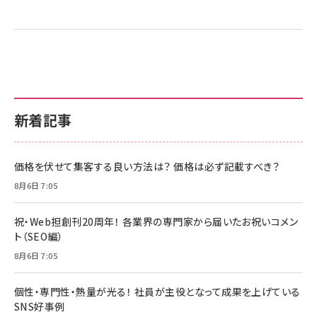
新着記事
価格を伏せて集客する良い方法は？ 価格は必ず記載すべき？
8月6日 7:05
祝・Web担創刊20周年！ 各業界の専門家から届いたお祝いコメン
ト（SEO編）
8月6日 7:05
個性・専門性・熱量が光る！ 社員が主役となって成果を上げている
SNS好事例