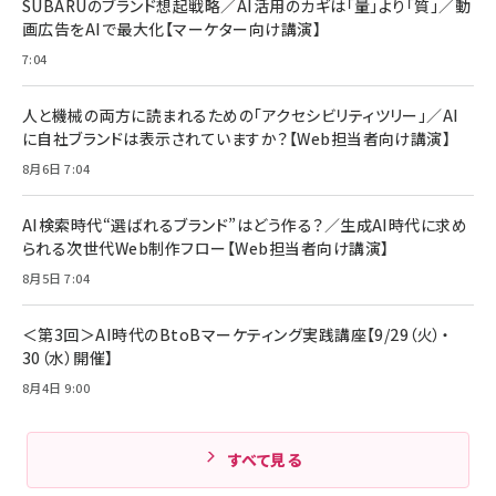
MacBook Pro/Air 各種対応 (1.8m ミッドナ
SUBARUのブランド想起戦略／AI活用のカギは「量」より「質」／動
￥6,980
イトブラック)
画広告をAIで最大化【マーケター向け講演】
ママ投資家が育休中に１億貯めた株式投資
アサヒ飲料 モンスター エナジー 355ml×24
7:04
Anker Soundcore P31i (Bluetooth 6.1)
本
￥1,870
【完全ワイヤレスイヤホン/アクティブノイズキャ
￥4,192
ンセリング/マルチポイント接続 / 最大50時間
人と機械の両方に読まれるための「アクセシビリティツリー」／AI
再生 / PSE技術基準適合】ブラック
￥5,990
組織の成果を最大化する ルールのデザイン
に自社ブランドは表示されていますか？【Web担当者向け講演】
サッポロ 生ビール 黒ラベル 350ml 缶 24本
ビール ケース買い【6/30応募〆切! 黒ラベルビ
￥1,980
8月6日 7:04
Anker PowerLine III Flow USB-C & USB-
ヤセラーキャンペーン】
C ケーブル Anker絡まないケーブル 240W 結
￥4,857
束バンド付き USB PD対応 シリコン素材採用
AI検索時代“選ばれるブランド”はどう作る？／生成AI時代に求め
iPhone 17 / 16 / 15 / Galaxy iPad Pro
￥1,890
られる次世代Web制作フロー【Web担当者向け講演】
Amazonランキングをもっと見る
MacBook Pro/Air 各種対応 (1.8m ミッドナ
イトブラック)
8月5日 7:04
Amazonランキングをもっと見る
Amazonランキングをもっと見る
＜第3回＞AI時代のBtoBマーケティング実践講座【9/29（火）・
30（水）開催】
8月4日 9:00
すべて見る