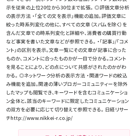
示を従来の上位20位から30位まで拡張。 ◎評価文章分析
の表示方法 ・「全ての文を表示」機能の追加。評価文章に
絞った時系列変化の他に、すべての文章（スパムを除く）を
含んだ文章での時系列変化と詳細や、消費者の購買行動
など事実を書いた文章などが参照できる。 ・「記事」/「コメ
ント」の区別を表示。文章一覧にその文章が記事に合った
ものか、コメントに合ったものかが一目で分かる。コメント
を見ることにより、どの点について共感がされたのかがわ
かる。 ◎ネットワーク分析の表示方法 ・関連ワードの絞込
み機能を追加。関連の薄いブロガーコミュニティーを除外
したマップも閲覧でき、キーワードを含むコミュニケーショ
ン全体と、該当のキーワードに限定したコミュニケーション
の双方を必要に応じて切り替えて参照できる。 日経リサー
チ
http://www.nikkei-r.co.jp/