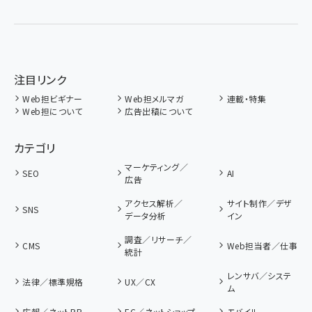
注目リンク
Web担ビギナー
Web担メルマガ
連載・特集
Web担について
広告出稿について
カテゴリ
マーケティング／
SEO
AI
広告
アクセス解析／
サイト制作／デザ
SNS
データ分析
イン
調査／リサーチ／
CMS
Web担当者／仕事
統計
レンサバ／システ
法律／標準規格
UX／CX
ム
広報／ネットPR
EC／ネットショップ
モバイル