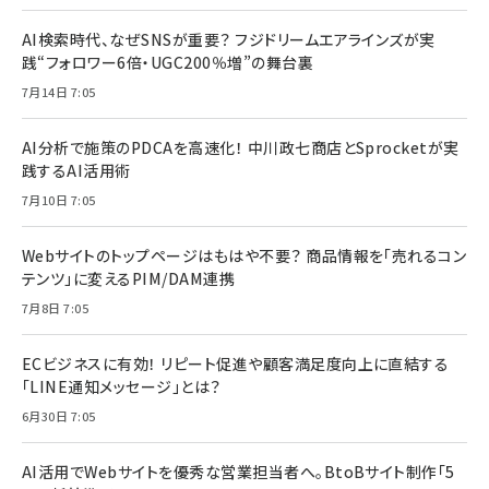
AI検索時代、なぜSNSが重要？ フジドリームエアラインズが実
践“フォロワー6倍・UGC200％増”の舞台裏
7月14日 7:05
AI分析で施策のPDCAを高速化！ 中川政七商店とSprocketが実
践するAI活用術
7月10日 7:05
Webサイトのトップページはもはや不要？ 商品情報を「売れるコン
テンツ」に変えるPIM/DAM連携
7月8日 7:05
ECビジネスに有効！ リピート促進や顧客満足度向上に直結する
「LINE通知メッセージ」とは？
6月30日 7:05
AI活用でWebサイトを優秀な営業担当者へ。BtoBサイト制作「5