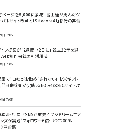
万ページを8,000に激減！ 富士通が挑んだグ
バルサイト改革と「SitecoreAI」移行の舞台
9日 7:05
ザイン提案が「2週間→2日に」 設立22年を迎
るWeb制作会社のAI活用法
8日 7:05
I検索で“自社がお勧め”されない！ お米ギフト
八代目儀兵衛が実践、GEO時代のECサイト改
6日 7:05
検索時代、なぜSNSが重要？ フジドリームエア
ンズが実践“フォロワー6倍・UGC200％
”の舞台裏