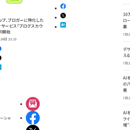
10
ップ、ブロガーに特化した
ロー
サービス「ブログスカウ
裏
供開始
7月2
26日 21:13
デ
え
7月2
A
の
善
7月1
メルマガ
AI
Facebook
ーシャ
ライ
増