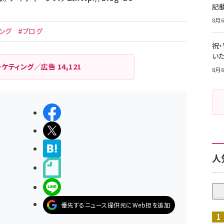
記
8月6
ング
#ブログ
祝
いた
ーケティング／広告
14,121
8月6
シェアする
ポストする
>ブクマする
人
noteで書く
LINEで送る
優先するニュース提供元にWeb担を追加