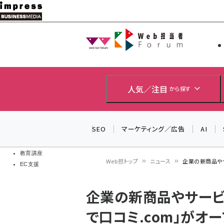
メ
イ
Web担当者
Web担当者
ン
EC担当者
コ
製品導入
ン
企業IT
ソフト開発
テ
人気／注目
から探す
IoT・AI
ン
DCクラウド
研究・調査
ツ
SEO
マーケティング／広告
AI
エネルギー
に
ドローン
移
教育講座
Web担トップ
ニュース
企業の新商品やサ
EC支援
動
パ
企業の新商品やサービ
ン
で口コミ.com」がオ
く