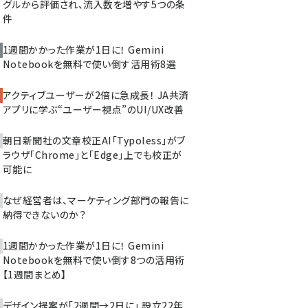
グルから評価され、流入数を増やす5つの条
件
1週間かかった作業が1日に！ Gemini
Notebookを無料で使い倒す活用術8選
アクティブユーザーが2倍に急成長！ JA共済
アプリに学ぶ“ユーザー視点”のUI/UX改善
朝日新聞社の文章校正AI「Typoless」がブ
ラウザ「Chrome」と「Edge」上でも校正が
可能に
なぜ経営者は、マーケティング部門の報告に
納得できないのか？
1週間かかった作業が1日に！ Gemini
Notebookを無料で使い倒す8つの活用術
【1週間まとめ】
デザイン提案が「2週間→2日に」 設立22年