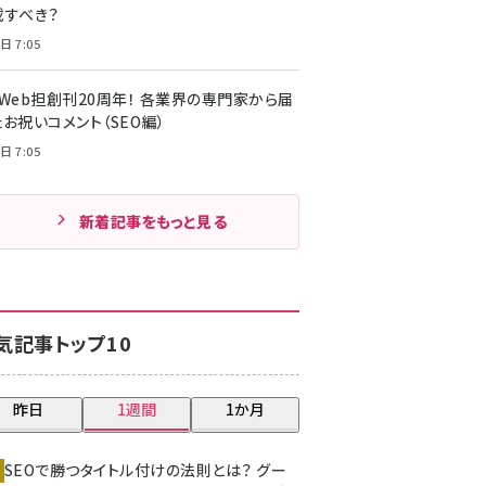
載すべき？
日 7:05
・Web担創刊20周年！ 各業界の専門家から届
お祝いコメント（SEO編）
日 7:05
新着記事をもっと見る
気記事トップ10
昨日
1週間
1か月
SEOで勝つタイトル付けの法則とは？ グー