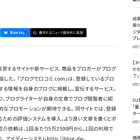
成
果
ジ
Bluesky
優先するニュース提供元に追加
プ
8月7
【ネ
の運営するサイトや新サービス、商品をブロガーがブログ
かわ
了
設した。 「ブログで口コミ.com」は、登録しているブロ
8月7
する情報を自身のブログに掲載し、宣伝するサービス。
り、ブログライターが自身の文章でブログ閲覧者に紹
S
「
的なプロモーションが期待できる。 同サイトでは、登録
タ
るための評価システムを導入。より良い文章を書くとポ
8月7
紹介依頼は、1回あたり5万2500円から。1回の利用で
価
。 アイディーシステム
http://blog-de-