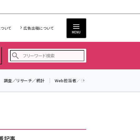
について
広告出稿について
MENU
調査／リサーチ／統計
Web担当者／仕事
法律／標準規格
seo (3532)
ai (2814)
youtube (2441)
note (2317)
セミナー (2310)
着記事