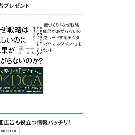
者プレゼント
成果を生む組織づくり『なぜ戦略
は正しいのに成果があがらないの
か？ 事業成長をリードするデジタ
ルマーケティング・マネジメント』を
3名様にプレゼント
8月7日 10:00
画広告も役立つ情報バッチリ！
ponsored