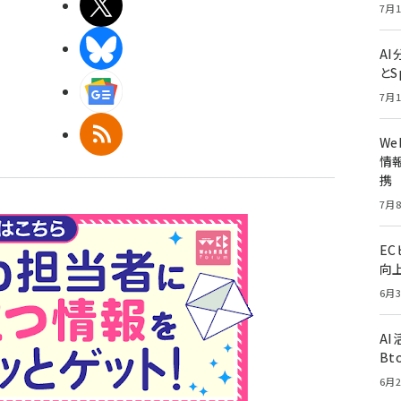
X(エックス)
7月1
BlueSky
A
とS
Googleニュース
7月1
RSS
W
情報
携
7月8
E
向
6月3
A
Bt
6月2