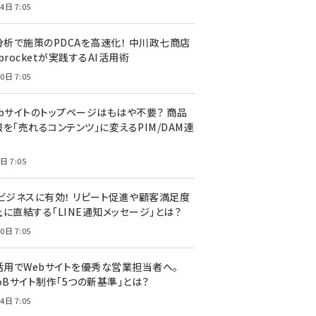
4日 7:05
I分析で施策のPDCAを高速化！ 中川政七商店
procketが実践するAI活用術
0日 7:05
ebサイトのトップページはもはや不要？ 商品
を「売れるコンテンツ」に変えるPIM/DAM連
日 7:05
Cビジネスに有効！ リピート促進や顧客満足度
上に直結する「LINE通知メッセージ」とは？
0日 7:05
I活用でWebサイトを優秀な営業担当者へ。
oBサイト制作「5つの新基準」とは？
4日 7:05