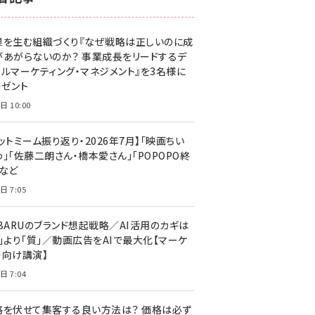
z世代 (1623)
果を生む組織づくり『なぜ戦略は正しいのに成
meo (1277)
があがらないのか？ 事業成長をリードするデ
llmo (1167)
タルマーケティング・マネジメント』を3名様に
レゼント
日 10:00
ットミーム振り返り・2026年7月】「映画ちい
」「佐藤二朗さん・橋本愛さん」「POPOPO終
」など
日 7:05
UBARUのブランド想起戦略／AI活用のカギは
量」より「質」／動画広告をAIで最大化【マーケ
ー向け講演】
日 7:04
格を伏せて集客する良い方法は？ 価格は必ず