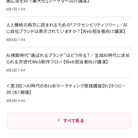
画広告をAIで最大化【マーケター向け講演】
8月7日 7:04
人と機械の両方に読まれるための「アクセシビリティツリー」／AI
に自社ブランドは表示されていますか？【Web担当者向け講演】
8月6日 7:04
AI検索時代“選ばれるブランド”はどう作る？／生成AI時代に求め
られる次世代Web制作フロー【Web担当者向け講演】
8月5日 7:04
＜第3回＞AI時代のBtoBマーケティング実践講座【9/29（火）・
30（水）開催】
8月4日 9:00
すべて見る