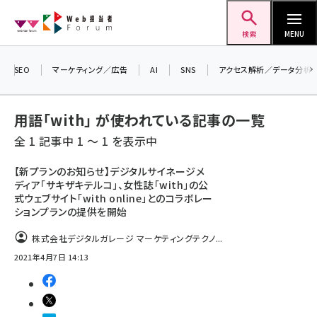
メ
Web担当者Forum
イ
検索
MENU
ン
コ
SEO
マーケティング／広告
AI
SNS
アクセス解析／データ分析
＼ 8月27日開催、申し込み受付中！ ／
ン
生成AIをマーケティング等に活用するための
考え方を学べるセミナーイベント「生成AI ×
テ
用語「with」 が使われている記事の一覧
マーケティング フォーラム 2026」開催！
ン
全 1 記事中 1 ～ 1 を表示中
▼申し込みはこちらから▼
ツ
seo (3536)
に
【新プランのお知らせ】デジタルサイネージメ
ディア「サキザキテルコ」、女性誌「with」の公
ai (2818)
移
式ウェブサイト「with online」とのコラボレー
動
ションプランの提供を開始
youtube (2444)
note (2320)
株式会社デジタルガレージ マーケティングテクノ...
2021年4月7日 14:13
セミナー (2313)
z世代 (1629)
meo (1279)