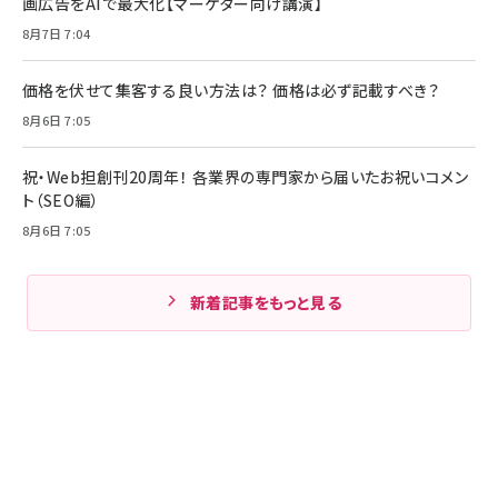
画広告をAIで最大化【マーケター向け講演】
8月7日 7:04
価格を伏せて集客する良い方法は？ 価格は必ず記載すべき？
8月6日 7:05
祝・Web担創刊20周年！ 各業界の専門家から届いたお祝いコメン
ト（SEO編）
8月6日 7:05
新着記事をもっと見る