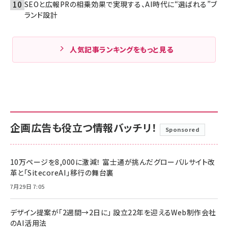
SEOと広報PRの相乗効果で実現する、AI時代に“選ばれる”ブ
ランド設計
人気記事ランキングをもっと見る
企画広告も役立つ情報バッチリ！
Sponsored
10万ページを8,000に激減！ 富士通が挑んだグローバルサイト改
革と「SitecoreAI」移行の舞台裏
7月29日 7:05
デザイン提案が「2週間→2日に」 設立22年を迎えるWeb制作会社
のAI活用法