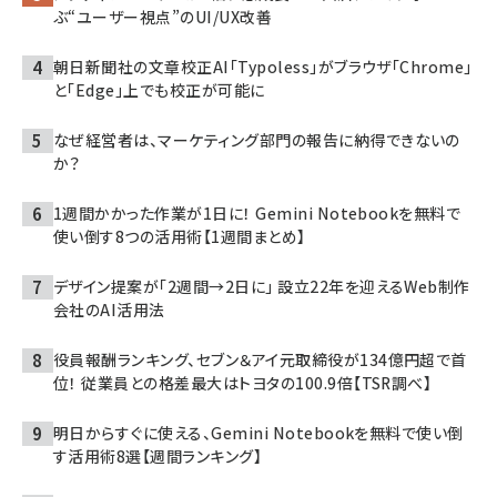
ぶ“ユーザー視点”のUI/UX改善
朝日新聞社の文章校正AI「Typoless」がブラウザ「Chrome」
と「Edge」上でも校正が可能に
なぜ経営者は、マーケティング部門の報告に納得できないの
か？
1週間かかった作業が1日に！ Gemini Notebookを無料で
使い倒す8つの活用術【1週間まとめ】
デザイン提案が「2週間→2日に」 設立22年を迎えるWeb制作
会社のAI活用法
役員報酬ランキング、セブン＆アイ元取締役が134億円超で首
位！ 従業員との格差最大はトヨタの100.9倍【TSR調べ】
明日からすぐに使える、Gemini Notebookを無料で使い倒
す活用術8選【週間ランキング】