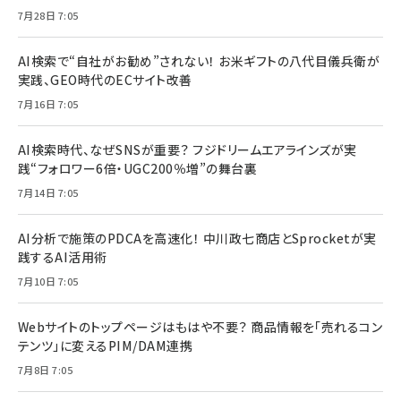
7月28日 7:05
AI検索で“自社がお勧め”されない！ お米ギフトの八代目儀兵衛が
実践、GEO時代のECサイト改善
7月16日 7:05
AI検索時代、なぜSNSが重要？ フジドリームエアラインズが実
践“フォロワー6倍・UGC200％増”の舞台裏
7月14日 7:05
AI分析で施策のPDCAを高速化！ 中川政七商店とSprocketが実
践するAI活用術
7月10日 7:05
Webサイトのトップページはもはや不要？ 商品情報を「売れるコン
テンツ」に変えるPIM/DAM連携
7月8日 7:05