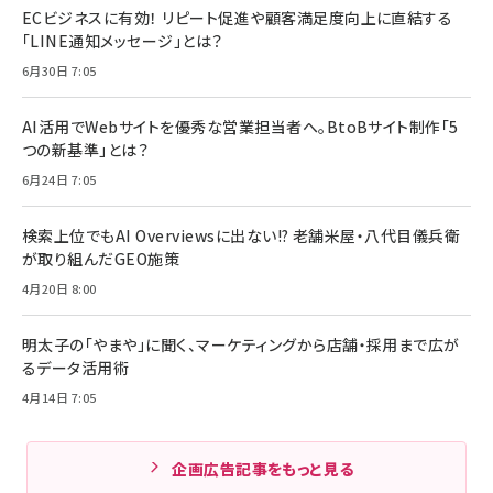
ECビジネスに有効！ リピート促進や顧客満足度向上に直結する
「LINE通知メッセージ」とは？
6月30日 7:05
AI活用でWebサイトを優秀な営業担当者へ。BtoBサイト制作「5
つの新基準」とは？
6月24日 7:05
検索上位でもAI Overviewsに出ない!? 老舗米屋・八代目儀兵衛
が取り組んだGEO施策
4月20日 8:00
明太子の「やまや」に聞く、マーケティングから店舗・採用まで広が
るデータ活用術
4月14日 7:05
企画広告記事をもっと見る