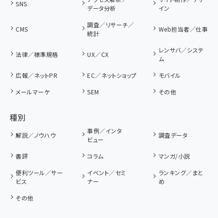
SNS
データ分析
イン
調査／リサーチ／
CMS
Web担当者／仕事
統計
レンサバ／システ
法律／標準規格
UX／CX
ム
広報／ネットPR
EC／ネットショップ
モバイル
メールマーケ
SEM
その他
種別
事例／インタ
解説／ノウハウ
調査データ
ビュー
書評
コラム
マンガ/小説
便利ツール／サー
イベント／セミ
ランキング／まと
ビス
ナー
め
その他