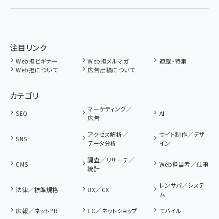
注目リンク
Web担ビギナー
Web担メルマガ
連載・特集
Web担について
広告出稿について
カテゴリ
マーケティング／
SEO
AI
広告
アクセス解析／
サイト制作／デザ
SNS
データ分析
イン
調査／リサーチ／
CMS
Web担当者／仕事
統計
レンサバ／システ
法律／標準規格
UX／CX
ム
広報／ネットPR
EC／ネットショップ
モバイル