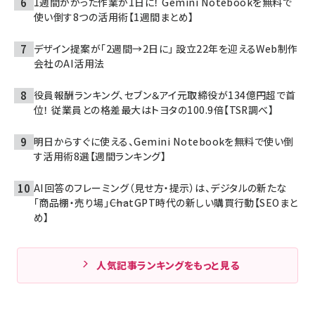
1週間かかった作業が1日に！ Gemini Notebookを無料で
使い倒す8つの活用術【1週間まとめ】
デザイン提案が「2週間→2日に」 設立22年を迎えるWeb制作
会社のAI活用法
役員報酬ランキング、セブン＆アイ元取締役が134億円超で首
位！ 従業員との格差最大はトヨタの100.9倍【TSR調べ】
明日からすぐに使える、Gemini Notebookを無料で使い倒
す活用術8選【週間ランキング】
AI回答のフレーミング（見せ方・提示）は、デジタルの新たな
「商品棚・売り場」――ChatGPT時代の新しい購買行動【SEOまと
め】
人気記事ランキングをもっと見る