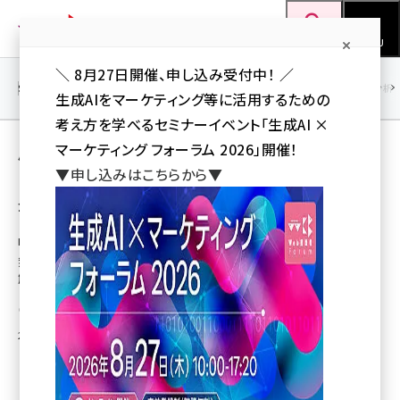
メ
Web担当者Forum
イ
検索
MENU
ン
＼ 8月27日開催、申し込み受付中！ ／
コ
SEO
マーケティング／広告
AI
SNS
アクセス解析／データ分析
生成AIをマーケティング等に活用するための
ン
考え方を学べるセミナーイベント「生成AI ×
テ
用語「WebTrends Analytics 8」 が使われて
マーケティング フォーラム 2026」開催！
ン
▼申し込みはこちらから▼
いる記事の一覧
ツ
seo (3528)
全 2 記事中 1 ～ 2 を表示中
に
ai (2811)
移
Product Showcase
動
無料ツールからハイエンド製品まで アクセス
youtube (2439)
解析ツール徹底紹介
note (2315)
菅原 裕（CreatorsNet）
セミナー (2308)
2006年11月17日 8:00
z世代 (1623)
meo (1277)