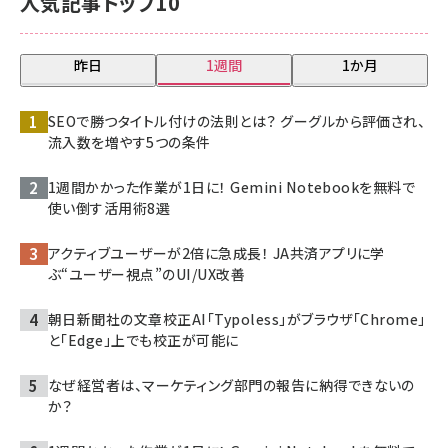
人気記事トップ10
昨日
1週間
1か月
SEOで勝つタイトル付けの法則とは？ グーグルから評価され、
流入数を増やす5つの条件
1週間かかった作業が1日に！ Gemini Notebookを無料で
使い倒す活用術8選
アクティブユーザーが2倍に急成長！ JA共済アプリに学
ぶ“ユーザー視点”のUI/UX改善
朝日新聞社の文章校正AI「Typoless」がブラウザ「Chrome」
と「Edge」上でも校正が可能に
なぜ経営者は、マーケティング部門の報告に納得できないの
か？