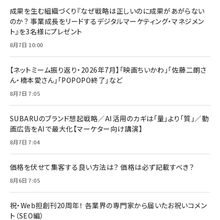
成果を生む組織づくり『なぜ戦略は正しいのに成果があがらない
のか？ 事業成長をリードするデジタルマーケティング・マネジメン
ト』を3名様にプレゼント
8月7日 10:00
【ネットミーム振り返り・2026年7月】「映画ちいかわ」「佐藤二朗さ
ん・橋本愛さん」「POPOPO終了」など
8月7日 7:05
SUBARUのブランド想起戦略／AI活用のカギは「量」より「質」／動
画広告をAIで最大化【マーケター向け講演】
8月7日 7:04
価格を伏せて集客する良い方法は？ 価格は必ず記載すべき？
8月6日 7:05
祝・Web担創刊20周年！ 各業界の専門家から届いたお祝いコメン
ト（SEO編）