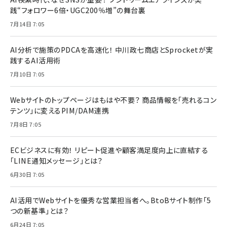
践“フォロワー6倍・UGC200％増”の舞台裏
7月14日 7:05
AI分析で施策のPDCAを高速化！ 中川政七商店とSprocketが実
践するAI活用術
7月10日 7:05
Webサイトのトップページはもはや不要？ 商品情報を「売れるコン
テンツ」に変えるPIM/DAM連携
7月8日 7:05
ECビジネスに有効！ リピート促進や顧客満足度向上に直結する
「LINE通知メッセージ」とは？
6月30日 7:05
AI活用でWebサイトを優秀な営業担当者へ。BtoBサイト制作「5
つの新基準」とは？
6月24日 7:05