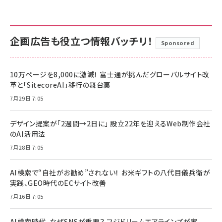
企画広告も役立つ情報バッチリ！
Sponsored
10万ページを8,000に激減！ 富士通が挑んだグローバルサイト改
革と「SitecoreAI」移行の舞台裏
7月29日 7:05
デザイン提案が「2週間→2日に」 設立22年を迎えるWeb制作会社
のAI活用法
7月28日 7:05
AI検索で“自社がお勧め”されない！ お米ギフトの八代目儀兵衛が
実践、GEO時代のECサイト改善
7月16日 7:05
AI検索時代、なぜSNSが重要？ フジドリームエアラインズが実