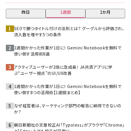
昨日
1週間
1か月
SEOで勝つタイトル付けの法則とは？ グーグルから評価され、
流入数を増やす5つの条件
1週間かかった作業が1日に！ Gemini Notebookを無料で
使い倒す活用術8選
アクティブユーザーが2倍に急成長！ JA共済アプリに学
ぶ“ユーザー視点”のUI/UX改善
1週間かかった作業が1日に！ Gemini Notebookを無料で
使い倒す8つの活用術【1週間まとめ】
なぜ経営者は、マーケティング部門の報告に納得できないの
か？
朝日新聞社の文章校正AI「Typoless」がブラウザ「Chrome」