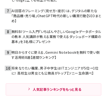
と「Edge」上でも校正が可能に
AI回答のフレーミング（見せ方・提示）は、デジタルの新たな
「商品棚・売り場」――ChatGPT時代の新しい購買行動【SEOまと
め】
無料BIツール入門『いちばんやさしいGoogleデータポータル
の教本 人気講師が教える業務で使えるダッシュボード構築の
基本』を3名様にプレゼント
明日からすぐに使える、Gemini Notebookを無料で使い倒
す活用術8選【週間ランキング】
将来なりたい職業、男子中学生はITエンジニアが5位→1位
に！ 高校生は男女とも公務員がトップ【ソニー生命調べ】
人気記事ランキングをもっと見る