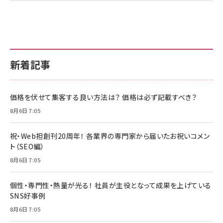
新着記事
価格を伏せて集客する良い方法は？ 価格は必ず記載すべき？
8月6日 7:05
祝・Web担創刊20周年！ 各業界の専門家から届いたお祝いコメン
ト（SEO編）
8月6日 7:05
個性・専門性・熱量が光る！ 社員が主役となって成果を上げている
SNS好事例
8月6日 7:05