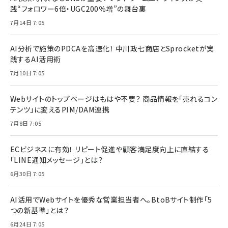
践“フォロワー6倍・UGC200％増”の舞台裏
7月14日 7:05
AI分析で施策のPDCAを高速化！ 中川政七商店とSprocketが実
践するAI活用術
7月10日 7:05
Webサイトのトップページはもはや不要？ 商品情報を「売れるコン
テンツ」に変えるPIM/DAM連携
7月8日 7:05
ECビジネスに有効！ リピート促進や顧客満足度向上に直結する
「LINE通知メッセージ」とは？
6月30日 7:05
AI活用でWebサイトを優秀な営業担当者へ。BtoBサイト制作「5
つの新基準」とは？
6月24日 7:05