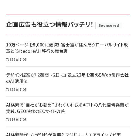
企画広告も役立つ情報バッチリ！
Sponsored
10万ページを8,000に激減！ 富士通が挑んだグローバルサイト改
革と「SitecoreAI」移行の舞台裏
7月29日 7:05
デザイン提案が「2週間→2日に」 設立22年を迎えるWeb制作会社
のAI活用法
7月28日 7:05
AI検索で“自社がお勧め”されない！ お米ギフトの八代目儀兵衛が
実践、GEO時代のECサイト改善
7月16日 7:05
AI検索時代、なぜSNSが重要？ フジドリームエアラインズが実