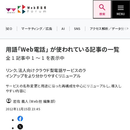
メ
Web担当者Forum
イ
検索
MENU
ン
コ
SEO
マーケティング／広告
AI
SNS
アクセス解析／データ分析
ン
テ
用語「Web電話」 が使われている記事の一覧
ン
全 1 記事中 1 ～ 1 を表示中
ツ
seo (3524)
に
リンク、法人向けクラウド型電話サービスのラ
インアップをより分かりやすくリニューアル
ai (2804)
移
動
サービスの名称変更と用途に沿った再構成を中心にリニューアルし、導入し
youtube (2431)
やすい内容に
note (2312)
岩佐 義人（Web担 編集部）
セミナー (2306)
2012年11月15日 23:45
z世代 (1622)
meo (1275)