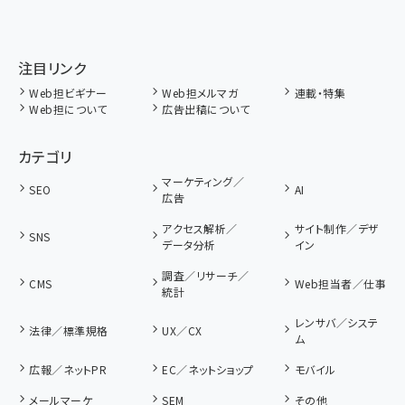
注目リンク
Web担ビギナー
Web担メルマガ
連載・特集
Web担について
広告出稿について
カテゴリ
マーケティング／
SEO
AI
広告
アクセス解析／
サイト制作／デザ
SNS
データ分析
イン
調査／リサーチ／
CMS
Web担当者／仕事
統計
レンサバ／システ
法律／標準規格
UX／CX
ム
広報／ネットPR
EC／ネットショップ
モバイル
メールマーケ
SEM
その他