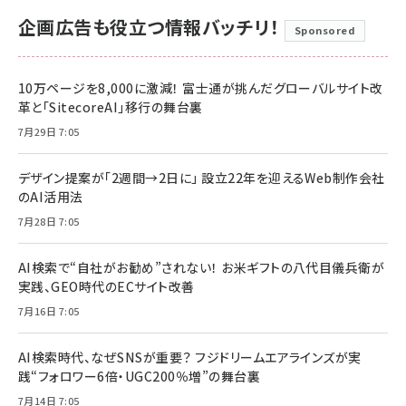
企画広告も役立つ情報バッチリ！
Sponsored
10万ページを8,000に激減！ 富士通が挑んだグローバルサイト改
革と「SitecoreAI」移行の舞台裏
7月29日 7:05
デザイン提案が「2週間→2日に」 設立22年を迎えるWeb制作会社
のAI活用法
7月28日 7:05
AI検索で“自社がお勧め”されない！ お米ギフトの八代目儀兵衛が
実践、GEO時代のECサイト改善
7月16日 7:05
AI検索時代、なぜSNSが重要？ フジドリームエアラインズが実
践“フォロワー6倍・UGC200％増”の舞台裏
7月14日 7:05