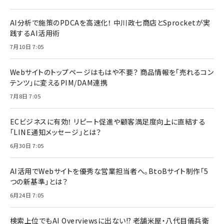
AI分析で施策のPDCAを高速化！ 中川政七商店とSprocketが実
践するAI活用術
7月10日 7:05
Webサイトのトップページはもはや不要？ 商品情報を「売れるコン
テンツ」に変えるPIM/DAM連携
7月8日 7:05
ECビジネスに有効！ リピート促進や顧客満足度向上に直結する
「LINE通知メッセージ」とは？
6月30日 7:05
AI活用でWebサイトを優秀な営業担当者へ。BtoBサイト制作「5
つの新基準」とは？
6月24日 7:05
検索上位でもAI Overviewsに出ない!? 老舗米屋・八代目儀兵衛