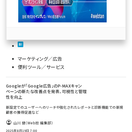
llmo (1171)
マーケティング／広告
便利ツール／サービス
Googleが「Google広告」のP-MAXキャン
ペーンの新たな改善点を発表、可視性と管理
性を向上
新設定でのユーザーへのリーチや強化されたレポートと診断機能での新規
顧客の獲得促進など
山川 健（Web担 編集部）
2025年8月19日 7:00