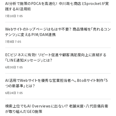
AI分析で施策のPDCAを高速化！ 中川政七商店とSprocketが実
践するAI活用術
7月10日 7:05
Webサイトのトップページはもはや不要？ 商品情報を「売れるコン
テンツ」に変えるPIM/DAM連携
7月8日 7:05
ECビジネスに有効！ リピート促進や顧客満足度向上に直結する
「LINE通知メッセージ」とは？
6月30日 7:05
AI活用でWebサイトを優秀な営業担当者へ。BtoBサイト制作「5
つの新基準」とは？
6月24日 7:05
検索上位でもAI Overviewsに出ない!? 老舗米屋・八代目儀兵衛
が取り組んだGEO施策