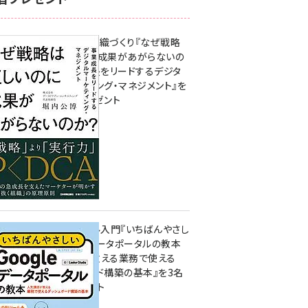
成果を生む組織づくり『なぜ戦略
は正しいのに成果があがらないの
か？ 事業成長をリードするデジタ
ルマーケティング・マネジメント』を
3名様にプレゼント
10:00
無料BIツール入門『いちばんやさし
いGoogleデータポータルの教本
人気講師が教える業務で使える
ダッシュボード構築の基本』を3名
様にプレゼント
7月31日 10:00