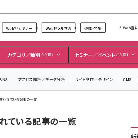
Forum
Web担
Web担ビギナー
Web担メルマガ
連載・特集
カテゴリ／種別
セミナー／イベント
から探す
から探す
SNS
アクセス解析／データ分析
サイト制作／デザイン
CMS
 が使われている記事の一覧
使われている記事の一覧
新