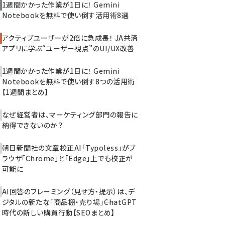
1週間かかった作業が1日に！ Gemini
Notebookを無料で使い倒す活用術8選
アクティブユーザーが2倍に急成長！ JA共済
アプリに学ぶ“ユーザー視点”のUI/UX改善
1週間かかった作業が1日に！ Gemini
Notebookを無料で使い倒す8つの活用術
【1週間まとめ】
なぜ経営者は、マーケティング部門の報告に
納得できないのか？
朝日新聞社の文章校正AI「Typoless」がブ
ラウザ「Chrome」と「Edge」上でも校正が
可能に
AI回答のフレーミング（見せ方・提示）は、デ
ジタルの新たな「商品棚・売り場」――ChatGPT
時代の新しい購買行動【SEOまとめ】