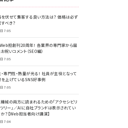
z世代 (1622)
格を伏せて集客する良い方法は？ 価格は必ず
meo (1275)
載すべき？
llmo (1163)
日 7:05
・Web担創刊20周年！ 各業界の専門家から届
お祝いコメント（SEO編）
日 7:05
性・専門性・熱量が光る！ 社員が主役となって
果を上げているSNS好事例
日 7:05
と機械の両方に読まれるための「アクセシビリ
ィツリー」／AIに自社ブランドは表示されてい
すか？【Web担当者向け講演】
日 7:04