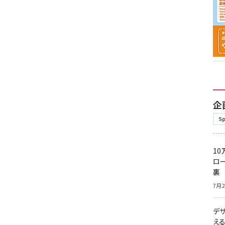
企
S
10
ロー
裏
7月2
デ
え