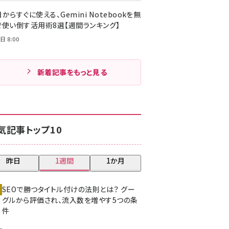
からすぐに使える、Gemini Notebookを無
で使い倒す活用術8選【週間ランキング】
日 8:00
新着記事をもっと見る
気記事トップ10
昨日
1週間
1か月
SEOで勝つタイトル付けの法則とは？ グー
グルから評価され、流入数を増やす5つの条
件