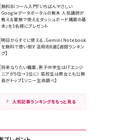
無料BIツール入門『いちばんやさしい
Googleデータポータルの教本 人気講師が
教える業務で使えるダッシュボード構築の基
本』を3名様にプレゼント
明日からすぐに使える、Gemini Notebook
を無料で使い倒す活用術8選【週間ランキン
グ】
将来なりたい職業、男子中学生はITエンジ
ニアが5位→1位に！ 高校生は男女とも公務
員がトップ【ソニー生命調べ】
人気記事ランキングをもっと見る
者プレゼント