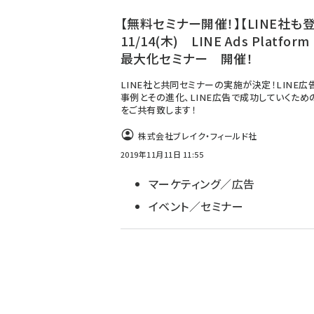
ず
【無料セミナー開催！】【LINE社も登
11/14(木) LINE Ads Platfo
最大化セミナー 開催！
LINE社と共同セミナーの実施が決定！LINE広
事例とその進化、LINE広告で成功していくため
をご共有致します！
株式会社ブレイク・フィールド社
2019年11月11日 11:55
マーケティング／広告
イベント／セミナー