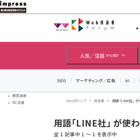
メ
イ
Web担当者
Web担当者
ン
EC担当者
コ
製品導入
ン
企業IT
ソフト開発
テ
人気／注目
から探す
IoT・AI
ン
DCクラウド
研究・調査
ツ
SEO
マーケティング／広告
AI
エネルギー
に
ドローン
移
教育講座
Web担トップ
用語集
用語「LINE社」
EC支援
動
パ
用語「LINE社」 が
ン
全 1 記事中 1 ～ 1 を表示中
く