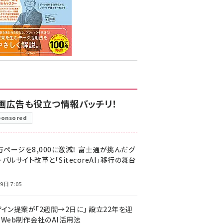
画広告も役立つ情報バッチリ！
ponsored
万ページを8,000に激減！ 富士通が挑んだグ
バルサイト改革と「SitecoreAI」移行の舞台
9日 7:05
ザイン提案が「2週間→2日に」 設立22年を迎
るWeb制作会社のAI活用法