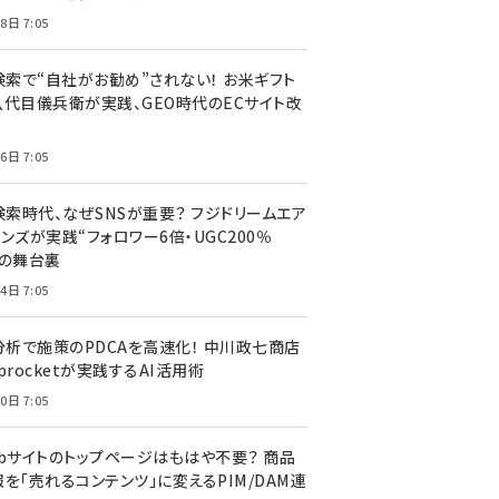
8日 7:05
I検索で“自社がお勧め”されない！ お米ギフト
八代目儀兵衛が実践、GEO時代のECサイト改
6日 7:05
検索時代、なぜSNSが重要？ フジドリームエア
ンズが実践“フォロワー6倍・UGC200％
”の舞台裏
4日 7:05
I分析で施策のPDCAを高速化！ 中川政七商店
procketが実践するAI活用術
0日 7:05
ebサイトのトップページはもはや不要？ 商品
を「売れるコンテンツ」に変えるPIM/DAM連