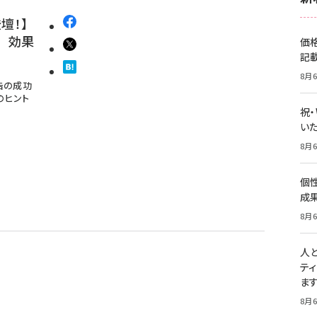
壇！】
rm 効果
価
記
8月6
告の成功
のヒント
祝
いた
8月6
個
成
8月6
人
テ
ま
8月6