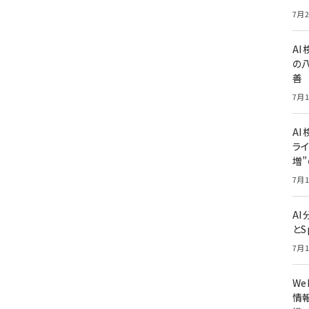
7月2
A
の
善
7月1
AI
ライ
増
7月1
A
とS
7月1
W
情報