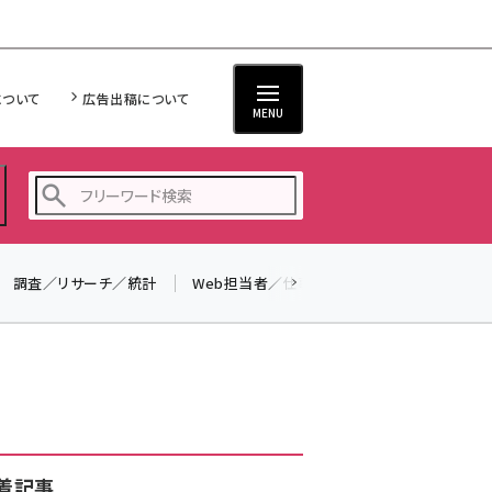
について
広告出稿について
MENU
調査／リサーチ／統計
Web担当者／仕事
法律／標準規格
seo (3524)
ai (2804)
youtube (2431)
note (2312)
セミナー (2306)
着記事