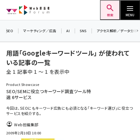
メ
Web担当者Forum
イ
検索
MENU
ン
コ
SEO
マーケティング／広告
AI
SNS
アクセス解析／データ分析
ン
テ
用語「Googleキーワードツール」 が使われて
ン
いる記事の一覧
ツ
seo (3523)
全 1 記事中 1 ～ 1 を表示中
に
ai (2804)
移
Product Showcase
動
SEO/SEMに役立つキーワード調査ツール特
youtube (2429)
選 6サービス
note (2312)
今回は、SEOにもキーワード広告にも必須となる「キーワード選び」に役立つ
サービスを紹介する。
セミナー (2303)
Web担編集部
z世代 (1622)
2009年2月10日 10:00
meo (1275)