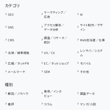
カテゴリ
マーケティング／
SEO
AI
広告
アクセス解析／
サイト制作／デザ
SNS
データ分析
イン
調査／リサーチ／
CMS
Web担当者／仕事
統計
レンサバ／システ
法律／標準規格
UX／CX
ム
広報／ネットPR
EC／ネットショップ
モバイル
メールマーケ
SEM
その他
種別
事例／インタ
解説／ノウハウ
調査データ
ビュー
書評
コラム
マンガ/小説