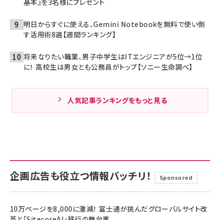
基本』を3名様にプレゼント
明日からすぐに使える、Gemini Notebookを無料で使い倒
す活用術8選【週間ランキング】
将来なりたい職業、男子中学生はITエンジニアが5位→1位
に！ 高校生は男女とも公務員がトップ【ソニー生命調べ】
人気記事ランキングをもっと見る
企画広告も役立つ情報バッチリ！
Sponsored
10万ページを8,000に激減！ 富士通が挑んだグローバルサイト改
革と「SitecoreAI」移行の舞台裏