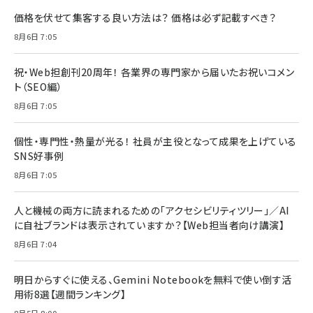
価格を伏せて集客する良い方法は？ 価格は必ず記載すべき？
8月6日 7:05
祝・Web担創刊20周年！ 各業界の専門家から届いたお祝いコメン
ト（SEO編）
8月6日 7:05
個性・専門性・熱量が光る！ 社員が主役となって成果を上げている
SNS好事例
8月6日 7:05
人と機械の両方に読まれるための「アクセシビリティツリー」／AI
に自社ブランドは表示されていますか？【Web担当者向け講演】
8月6日 7:04
明日からすぐに使える、Gemini Notebookを無料で使い倒す活
用術8選【週間ランキング】