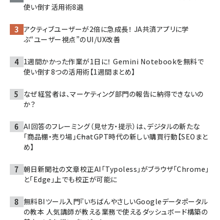
使い倒す活用術8選
アクティブユーザーが2倍に急成長！ JA共済アプリに学
ぶ“ユーザー視点”のUI/UX改善
1週間かかった作業が1日に！ Gemini Notebookを無料で
使い倒す8つの活用術【1週間まとめ】
なぜ経営者は、マーケティング部門の報告に納得できないの
か？
AI回答のフレーミング（見せ方・提示）は、デジタルの新たな
「商品棚・売り場」――ChatGPT時代の新しい購買行動【SEOまと
め】
朝日新聞社の文章校正AI「Typoless」がブラウザ「Chrome」
と「Edge」上でも校正が可能に
無料BIツール入門『いちばんやさしいGoogleデータポータル
の教本 人気講師が教える業務で使えるダッシュボード構築の