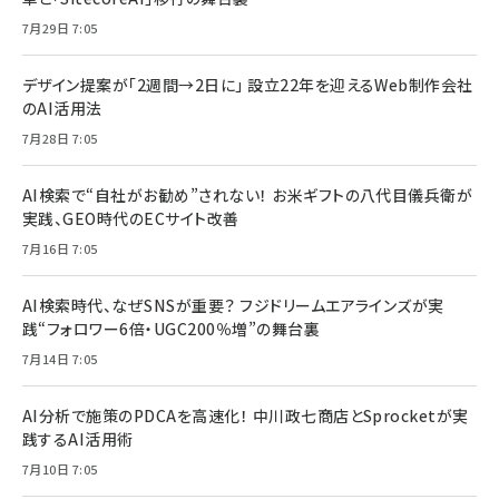
7月29日 7:05
デザイン提案が「2週間→2日に」 設立22年を迎えるWeb制作会社
のAI活用法
7月28日 7:05
AI検索で“自社がお勧め”されない！ お米ギフトの八代目儀兵衛が
実践、GEO時代のECサイト改善
7月16日 7:05
AI検索時代、なぜSNSが重要？ フジドリームエアラインズが実
践“フォロワー6倍・UGC200％増”の舞台裏
7月14日 7:05
AI分析で施策のPDCAを高速化！ 中川政七商店とSprocketが実
践するAI活用術
7月10日 7:05