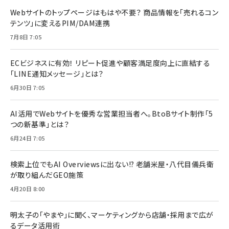
Webサイトのトップページはもはや不要？ 商品情報を「売れるコン
テンツ」に変えるPIM/DAM連携
7月8日 7:05
ECビジネスに有効！ リピート促進や顧客満足度向上に直結する
「LINE通知メッセージ」とは？
6月30日 7:05
AI活用でWebサイトを優秀な営業担当者へ。BtoBサイト制作「5
つの新基準」とは？
6月24日 7:05
検索上位でもAI Overviewsに出ない!? 老舗米屋・八代目儀兵衛
が取り組んだGEO施策
4月20日 8:00
明太子の「やまや」に聞く、マーケティングから店舗・採用まで広が
るデータ活用術