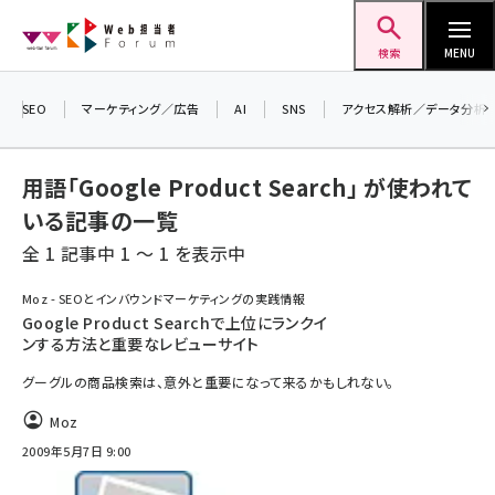
メ
Web担当者Forum
イ
検索
MENU
ン
＼ 読者アンケートにご協力ください ／
コ
SEO
マーケティング／広告
AI
SNS
アクセス解析／データ分析
7月24日で創刊20周年。ご回答者には抽選で
ン
プレゼントを差し上げます！
テ
▼アンケートページはこちらから▼
用語「Google Product Search」 が使われて
ン
いる記事の一覧
ツ
seo (3519)
全 1 記事中 1 ～ 1 を表示中
に
ai (2801)
移
Moz - SEOとインバウンドマーケティングの実践情報
動
Google Product Searchで上位にランクイ
youtube (2425)
ンする方法と重要なレビューサイト
note (2310)
グーグルの商品検索は、意外と重要になって来るかもしれない。
セミナー (2301)
Moz
2009年5月7日 9:00
z世代 (1620)
meo (1274)