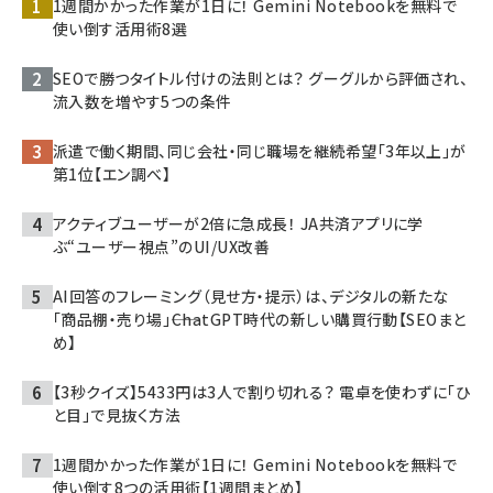
1週間かかった作業が1日に！ Gemini Notebookを無料で
使い倒す活用術8選
SEOで勝つタイトル付けの法則とは？ グーグルから評価され、
流入数を増やす5つの条件
派遣で働く期間、同じ会社・同じ職場を継続希望「3年以上」が
第1位【エン調べ】
アクティブユーザーが2倍に急成長！ JA共済アプリに学
ぶ“ユーザー視点”のUI/UX改善
AI回答のフレーミング（見せ方・提示）は、デジタルの新たな
「商品棚・売り場」――ChatGPT時代の新しい購買行動【SEOまと
め】
【3秒クイズ】5433円は3人で割り切れる？ 電卓を使わずに「ひ
と目」で見抜く方法
1週間かかった作業が1日に！ Gemini Notebookを無料で
使い倒す8つの活用術【1週間まとめ】