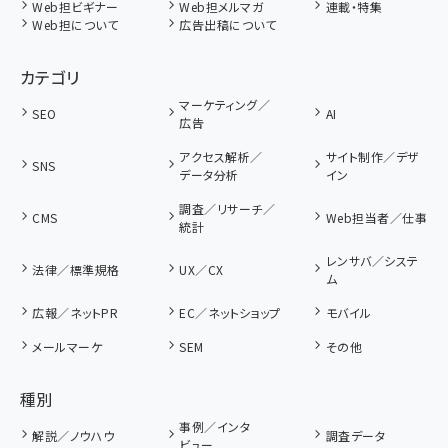
Web担ビギナー
Web担メルマガ
連載・特集
Web担について
広告出稿について
カテゴリ
マーケティング／
SEO
AI
広告
アクセス解析／
サイト制作／デザ
SNS
データ分析
イン
調査／リサーチ／
CMS
Web担当者／仕事
統計
レンサバ／システ
法律／標準規格
UX／CX
ム
広報／ネットPR
EC／ネットショップ
モバイル
メールマーケ
SEM
その他
種別
事例／インタ
解説／ノウハウ
調査データ
ビュー