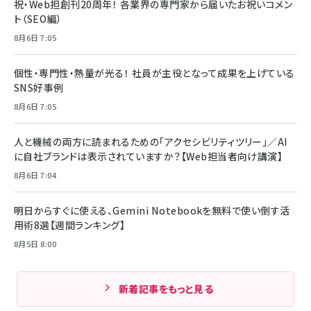
祝・Web担創刊20周年！ 各業界の専門家から届いたお祝いコメン
ト（SEO編）
8月6日 7:05
個性・専門性・熱量が光る！ 社員が主役となって成果を上げている
SNS好事例
8月6日 7:05
人と機械の両方に読まれるための「アクセシビリティツリー」／AI
に自社ブランドは表示されていますか？【Web担当者向け講演】
8月6日 7:04
明日からすぐに使える、Gemini Notebookを無料で使い倒す活
用術8選【週間ランキング】
8月5日 8:00
新着記事をもっと見る