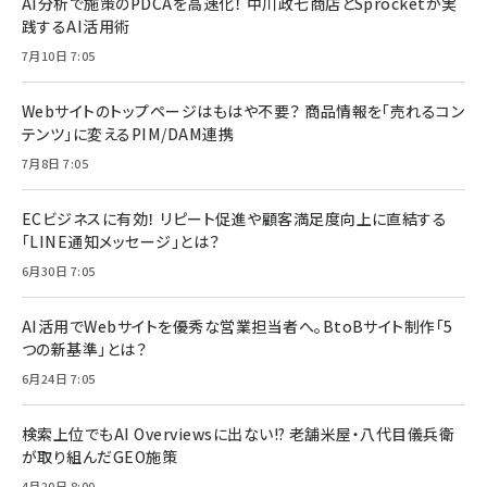
AI分析で施策のPDCAを高速化！ 中川政七商店とSprocketが実
践するAI活用術
7月10日 7:05
Webサイトのトップページはもはや不要？ 商品情報を「売れるコン
テンツ」に変えるPIM/DAM連携
7月8日 7:05
ECビジネスに有効！ リピート促進や顧客満足度向上に直結する
「LINE通知メッセージ」とは？
6月30日 7:05
AI活用でWebサイトを優秀な営業担当者へ。BtoBサイト制作「5
つの新基準」とは？
6月24日 7:05
検索上位でもAI Overviewsに出ない!? 老舗米屋・八代目儀兵衛
が取り組んだGEO施策
4月20日 8:00