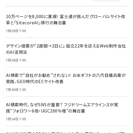
10万ページを8,000に激減！ 富士通が挑んだグローバルサイト改
革と「SitecoreAI」移行の舞台裏
7月29日 7:05
デザイン提案が「2週間→2日に」 設立22年を迎えるWeb制作会社
のAI活用法
7月28日 7:05
AI検索で“自社がお勧め”されない！ お米ギフトの八代目儀兵衛が
実践、GEO時代のECサイト改善
7月16日 7:05
AI検索時代、なぜSNSが重要？ フジドリームエアラインズが実
践“フォロワー6倍・UGC200％増”の舞台裏
7月14日 7:05